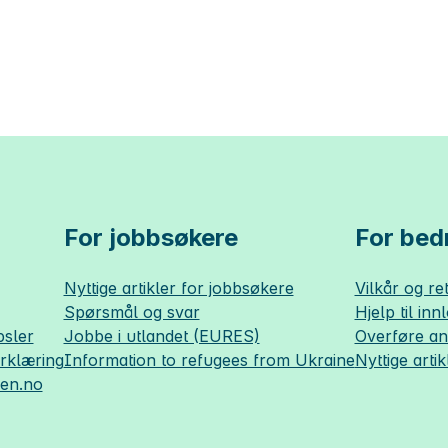
For jobbsøkere
For bedr
Nyttige artikler for jobbsøkere
Vilkår og ret
Spørsmål og svar
Hjelp til inn
sler
Jobbe i utlandet (EURES)
Overføre a
erklæring
Information to refugees from Ukraine
Nyttige artik
sen.no