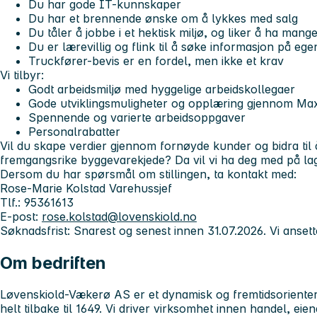
Du har gode IT-kunnskaper
Du har et brennende ønske om å lykkes med salg
Du tåler å jobbe i et hektisk miljø, og liker å ha mang
Du er lærevillig og flink til å søke informasjon på eg
Truckfører-bevis er en fordel, men ikke et krav
Vi tilbyr:
Godt arbeidsmiljø med hyggelige arbeidskollegaer
Gode utviklingsmuligheter og opplæring gjennom Ma
Spennende og varierte arbeidsoppgaver
Personalrabatter
Vil du skape verdier gjennom fornøyde kunder og bidra ti
fremgangsrike byggevarekjede? Da vil vi ha deg med på lag
Dersom du har spørsmål om stillingen, ta kontakt med:
Rose-Marie Kolstad Varehussjef
Tlf.: 95361613
E-post:
rose.kolstad@lovenskiold.no
Søknadsfrist:
Snarest og senest innen 31.07.2026. Vi ansett
Om bedriften
Løvenskiold-Vækerø AS er et dynamisk og fremtidsorienter
helt tilbake til 1649. Vi driver virksomhet innen handel, eie