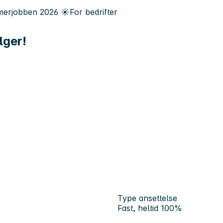
erjobben
2026
☀️
For bedrifter
lger!
Type ansettelse
Fast, heltid 100%