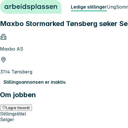
Hopp til innhold
Ledige stillinger
Ung
Somm
Maxbo Stormarked Tønsberg søker Se
Maxbo AS
3114 Tønsberg
Stillingsannonsen er inaktiv.
Om jobben
Lagre favoritt
Stillingstittel
Selger