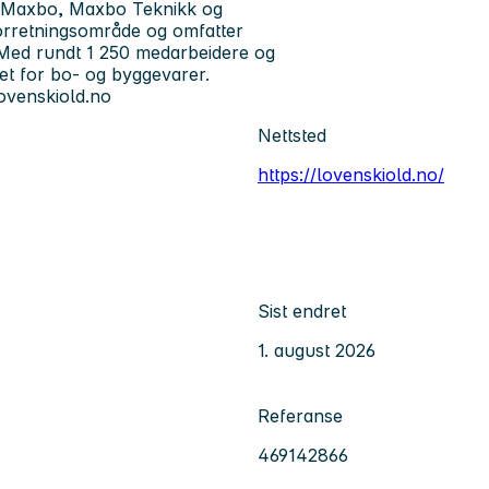
m Maxbo, Maxbo Teknikk og
orretningsområde og omfatter
. Med rundt 1 250 medarbeidere og
et for bo- og byggevarer.
ovenskiold.no
Nettsted
https://lovenskiold.no/
Sist endret
1. august 2026
Referanse
469142866