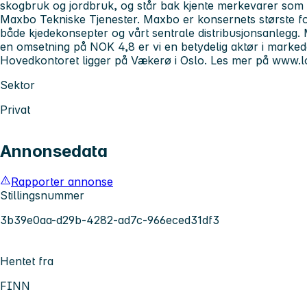
skogbruk og jordbruk, og står bak kjente merkevarer so
Maxbo Tekniske Tjenester. Maxbo er konsernets største f
både kjedekonsepter og vårt sentrale distribusjonsanlegg
en omsetning på NOK 4,8 er vi en betydelig aktør i marked
Hovedkontoret ligger på Vækerø i Oslo. Les mer på www.l
Sektor
Privat
Annonsedata
Rapporter annonse
Stillingsnummer
3b39e0aa-d29b-4282-ad7c-966eced31df3
Hentet fra
FINN