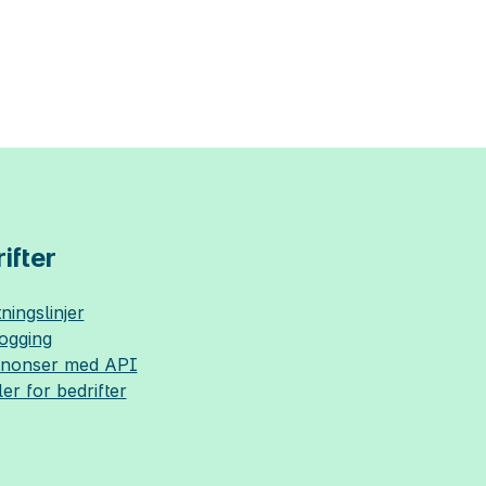
ifter
ningslinjer
logging
nnonser med API
ler for bedrifter