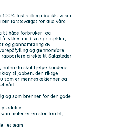
0% fast stilling i butikk. Vi ser
blir førstevalget for alle våre
 til både forbruker- og
l å lykkes med sine prosjekter,
ser og gjennomføring av
, varepåfylling og gjennomføre
 rapportere direkte til Salgsleder
, enten du skal hjelpe kundene
ktøy til jobben, den riktige
at du som er menneskekjenner og
et vårt.
salg og som brenner for den gode
e produkter
 som maler er en stor fordel,
e i et team