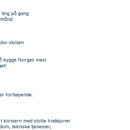
e ting på gang
enhånd
xbo-skolen
l å bygge Norges mest
et!
er fortløpende.
t konsern med stolte tradisjoner
ndom, tekniske tjenester,