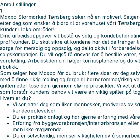
Antall stillinger
1
Maxbo Stormarked Tønsberg søker nå en motivert Selger i 10
etter deg som ønsker å bidra til at varehuset vårt Tønsberg 
kunder i lokalområdet!
Dine arbeidsoppgaver vil bestå av salg og kundebehandling
proffkunder. Du skal sikre at kundene har det de trenger ti
sørge for mersalg og oppsalg, og delta aktivt i forberedel
salgskampanjer. Du vil også få ansvar for å bestille varer
varetelling. Arbeidstiden din følger turnusplanene og du vil
i butikk.
Som selger hos Maxbo får du brukt flere sider av deg selv
med å finne riktig maling og farge til barnerommet/riktig ver
grillen eller lose dem gjennom større prosjekter. Vi vet 
som forstår kundens behov vil være en viktig spiller på lag
Hvem er du?
Vi ser etter deg som liker mennesker, motiveres av 
kundeopplevelsen
Du er praktisk anlagt og har gjerne erfaring med vår
Erfaring fra byggevarebransjen/interiørbransjen eller
men ikke avgjørende.
Du er selvstendig, men ser viktigheten av å samarbeid