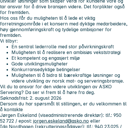
utvikler løsninger som skaper verdi for kundene våre og
tar ansvar for å drive bransjen videre. Det forplikter også
for fremtiden.
Hos oss får du muligheten til å lede et viktig
forretningsområde i et konsern med dyktige medarbeidere,
høy gjennomføringskraft og tydelige ambisjoner for
fremtiden.
Vi tilbyr:
En sentral lederrolle med stor påvirkningskraft
Muligheten til å realisere en ambisiøs vekststrategi
Et kompetent og engasjert miljø
Gode utviklingsmuligheter
Konkurransedyktige betingelser
Muligheten til å bidra til bærekraftige løsninger og
videre utvikling av norsk mat- og serveringsbransje.
Vil du ta ansvar for den videre utviklingen av ASKO
Servering? Da ser vi frem til å høre fra deg.
Søknadsfrist: 2. august 2026
Dersom du har spørsmål til stillingen, er du velkommen til
å kontakte
Jørgen Eskeland (viseadministrerende direktør): tlf.: 950
52 722 / epost:
jorgen.eskeland@asko.no
eller
Ida Nordhagen (rekrutteringsrådgiver): tlf.: 940 23 025 /