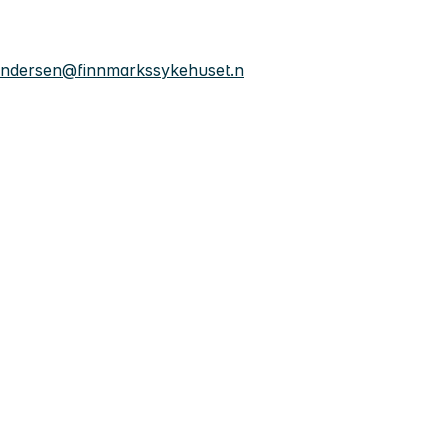
.andersen@finnmarkssykehuset.n