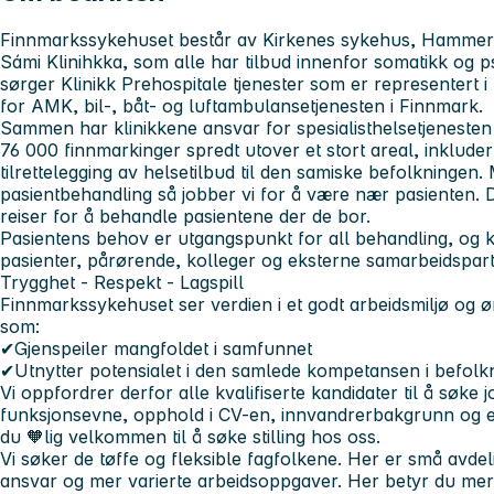
Finnmarkssykehuset
består av Kirkenes sykehus, Hammerfe
Sámi Klinihkka, som alle har tilbud innenfor somatikk og ps
sørger Klinikk Prehospitale tjenester som er representert 
for AMK, bil-, båt- og luftambulansetjenesten i Finnmark.
Sammen har klinikkene ansvar for spesialisthelsetjenesten i 
76 000 finnmarkinger
spredt utover et stort areal, inkluder
tilrettelegging av helsetilbud til den samiske befolkningen.
pasientbehandling så jobber vi for å være nær pasienten.
reiser for å behandle pasientene der de bor.
Pasientens behov er utgangspunkt for all behandling, og kj
pasienter, pårørende, kolleger og eksterne samarbeidspar
Trygghet - Respekt - Lagspill
Finnmarkssykehuset ser verdien i et godt arbeidsmiljø og 
som:
✔Gjenspeiler mangfoldet i samfunnet
✔Utnytter potensialet i den samlede kompetansen i befolk
Vi oppfordrer derfor alle kvalifiserte kandidater til å søke
funksjonsevne, opphold i CV-en, innvandrerbakgrunn og elle
du 🧡lig velkommen til å søke stilling hos oss.
Vi søker de tøffe og fleksible fagfolkene. Her er små avde
ansvar og mer varierte arbeidsoppgaver.
Her betyr du mer