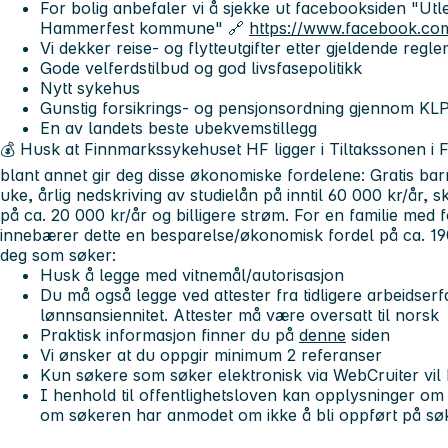
For bolig anbefaler vi å sjekke ut facebooksiden "Utlei
Hammerfest kommune" 🔗
https://www.facebook.co
Vi dekker reise- og flytteutgifter etter gjeldende regl
Gode velferdstilbud og god livsfasepolitikk
Nytt sykehus
Gunstig forsikrings- og pensjonsordning gjennom KL
En av landets beste ubekvemstillegg
💰 Husk at Finnmarkssykehuset HF ligger i Tiltakssonen 
blant annet gir deg disse økonomiske fordelene: Gratis bar
uke, årlig nedskriving av studielån på inntil 60 000 kr/år, s
på ca. 20 000 kr/år og billigere strøm. For en familie med
innebærer dette en besparelse/økonomisk fordel på ca. 19
deg som søker:
Husk å legge med vitnemål/autorisasjon
Du må også legge ved attester fra tidligere arbeidserfa
lønnsansiennitet. Attester må være oversatt til norsk
Praktisk informasjon finner du på
denne
siden
Vi ønsker at du oppgir minimum 2 referanser
Kun søkere som søker elektronisk via WebCruiter vil b
I henhold til offentlighetsloven kan opplysninger om s
om søkeren har anmodet om ikke å bli oppført på søk