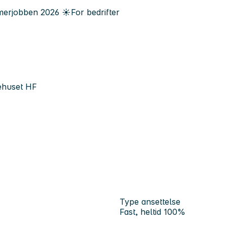
erjobben
2026
☀️
For bedrifter
ehuset HF
Type ansettelse
Fast, heltid 100%