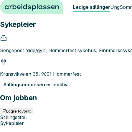
Hopp til innhold
Ledige stillinger
Ung
Somm
Sykepleier
Sengepost føde/gyn, Hammerfest sykehus, Finnmarkssyk
Kransvikveien 35, 9601 Hammerfest
Stillingsannonsen er inaktiv.
Om jobben
Lagre favoritt
Stillingstittel
Sykepleier