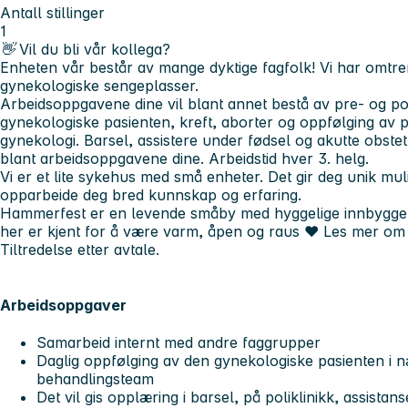
Antall stillinger
1
👋 Vil du bli vår kollega?
Enheten vår består av mange
dyktige fagfolk!
Vi har omtre
gynekologiske sengeplasser.
Arbeidsoppgavene
dine vil blant annet bestå av pre- og p
gynekologiske pasienten, kreft, aborter og oppfølging av p
gynekologi. Barsel, assistere under fødsel og akutte obstet
blant arbeidsoppgavene dine. Arbeidstid hver 3. helg.
Vi er et lite sykehus med små enheter. Det gir deg
unik mul
opparbeide deg
bred kunnskap
og erfaring.
Hammerfest er en levende småby med hyggelige innbyggere 
her er kjent for å være varm, åpen og raus ♥ Les mer o
Tiltredelse etter avtale.
Arbeidsoppgaver
Samarbeid internt med andre faggrupper
Daglig oppfølging av den gynekologiske pasienten i n
behandlingsteam
Det vil gis opplæring i barsel, på poliklinikk, assista