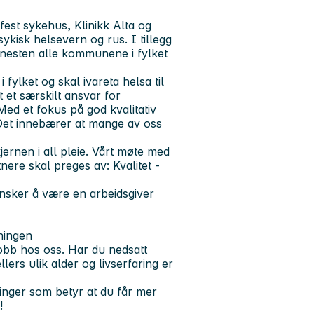
st sykehus, Klinikk Alta og
ykisk helsevern og rus. I tillegg
i nesten alle kommunene i fylket
fylket og skal ivareta helsa til
t et særskilt ansvar for
 Med et fokus på god kvalitativ
 Det innebærer at mange av oss
ernen i all pleie. Vårt møte med
tnere skal preges av:
Kvalitet -
ønsker å være en arbeidsgiver
ningen
 jobb hos oss. Har du nedsatt
rs ulik alder og livserfaring er
linger som betyr at du får mer
!