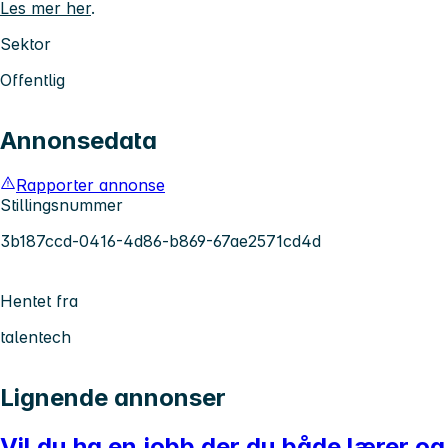
Les mer her
.
Sektor
Offentlig
Annonsedata
Rapporter annonse
Stillingsnummer
3b187ccd-0416-4d86-b869-67ae2571cd4d
Hentet fra
talentech
Lignende annonser
Vil du ha en jobb der du både lærer og