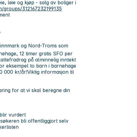
e, leie og kjøp - salg av boliger i
m/groups/312167232199135
ement
P
i Finnmark og Nord-Troms som
nehage, 12 timer gratis SFO per
kattefradrag på alminnelig inntekt
 for eksempel to barn i barnehage
0 000 kr/år!
Viktig informasjon til
ring for at vi skal beregne din
lir vurdert
økeren bli offentliggjort selv
erlisten