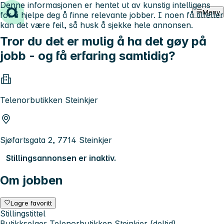
Denne informasjonen er hentet ut av kunstig intelligens
Hopp til innhold
Meny
for å hjelpe deg å finne relevante jobber. I noen få tilfeller
kan det være feil, så husk å sjekke hele annonsen.
Tror du det er mulig å ha det gøy på
jobb - og få erfaring samtidig?
Telenorbutikken Steinkjer
Sjøfartsgata 2, 7714 Steinkjer
Stillingsannonsen er inaktiv.
Om jobben
Lagre favoritt
Stillingstittel
Butikkselger Telenorbutikken Steinkjer (deltid)