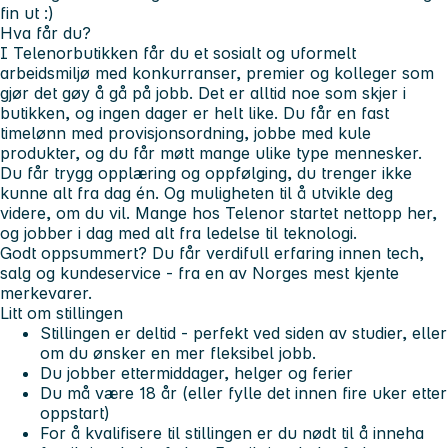
fin ut :)
Hva får du?
I Telenorbutikken får du et sosialt og uformelt
arbeidsmiljø med konkurranser, premier og kolleger som
gjør det gøy å gå på jobb. Det er alltid noe som skjer i
butikken, og ingen dager er helt like. Du får en fast
timelønn med provisjonsordning, jobbe med kule
produkter, og du får møtt mange ulike type mennesker.
Du får trygg opplæring og oppfølging, du trenger ikke
kunne alt fra dag én. Og muligheten til å utvikle deg
videre, om du vil. Mange hos Telenor startet nettopp her,
og jobber i dag med alt fra ledelse til teknologi.
Godt oppsummert? Du får verdifull erfaring innen tech,
salg og kundeservice - fra en av Norges mest kjente
merkevarer.
Litt om stillingen
Stillingen er deltid - perfekt ved siden av studier, eller
om du ønsker en mer fleksibel jobb.
Du jobber ettermiddager, helger og ferier
Du må være 18 år (eller fylle det innen fire uker etter
oppstart)
For å kvalifisere til stillingen er du nødt til å inneha