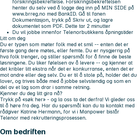
forsikringsbekreftelse. Forsikringsbekreftelsen
henter du selv ved å logge deg inn på MIN SIDE på
www.brreg.no med BankID. Gå til fanen
Dokumentasjon, trykk på Skriv ut, og lagre
dokumentet som PDF. Dette tar 2 minutter
Du vil jobbe innenfor Telenorbutikkens åpningstider
Litt om deg
Du er typen som møter folk med et smil -- enten det er
første gang dere møtes, eller femte. Du er nysgjerrig på
hva folk trenger, og stiller spørsmål for å finne de beste
løsningene. Du liker følelsen av å levere -- og kjenner at
det kribler litt ekstra når det er konkurranse, enten det er
mot andre eller deg selv. Du er til å stole på, holder det du
lover, og trives både med å jobbe selvstendig og som en
del av et lag som drar i samme retning.
Kjenner du deg litt gira nå?
Trykk på «søk her» - og la oss ta det derfra! Vi gleder oss
til å høre fra deg. Har du spørsmål kan du ta kontakt med
rådgiver Katrine Hermann, for vi i Manpower bistår
Telenor med rekrutteringsprosessen.
Om bedriften