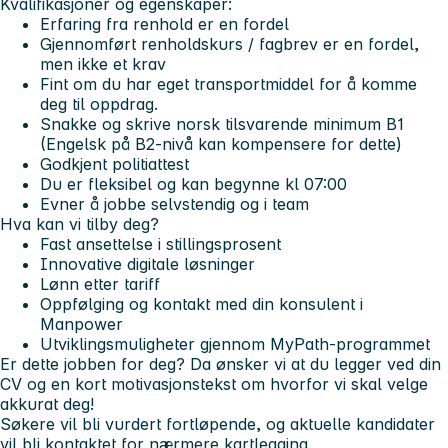
Kvalifikasjoner og egenskaper:
Erfaring fra renhold er en fordel
Gjennomført renholdskurs / fagbrev er en fordel,
men ikke et krav
Fint om du har eget transportmiddel for å komme
deg til oppdrag.
Snakke og skrive norsk tilsvarende minimum B1
(Engelsk på B2-nivå kan kompensere for dette)
Godkjent politiattest
Du er fleksibel og kan begynne kl 07:00
Evner å jobbe selvstendig og i team
Hva kan vi tilby deg?
Fast ansettelse i stillingsprosent
Innovative digitale løsninger
Lønn etter tariff
Oppfølging og kontakt med din konsulent i
Manpower
Utviklingsmuligheter gjennom MyPath-programmet
Er dette jobben for deg? Da ønsker vi at du legger ved din
CV og en kort motivasjonstekst om hvorfor vi skal velge
akkurat deg!
Søkere vil bli vurdert fortløpende, og aktuelle kandidater
vil bli kontaktet for nærmere kartlegging.