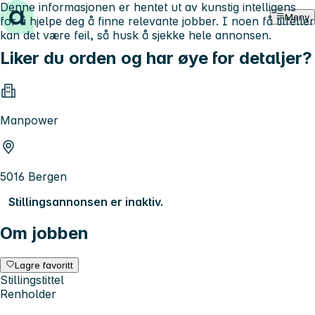
Denne informasjonen er hentet ut av kunstig intelligens
Hopp til innhold
Meny
for å hjelpe deg å finne relevante jobber. I noen få tilfeller
kan det være feil, så husk å sjekke hele annonsen.
Liker du orden og har øye for detaljer?
Manpower
5016 Bergen
Stillingsannonsen er inaktiv.
Om jobben
Lagre favoritt
Stillingstittel
Renholder