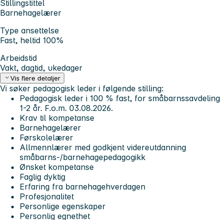
Stillingstittel
Barnehagelærer
Type ansettelse
Fast, heltid 100%
Arbeidstid
Vakt, dagtid, ukedager
Vis flere detaljer
Vi søker pedagogisk leder i følgende stilling:
Pedagogisk leder i 100 % fast, for småbarnssavdeling
1-2 år. F.o.m. 03.08.2026.
Krav til kompetanse
Barnehagelærer
Førskolelærer
Allmennlærer med godkjent videreutdanning
småbarns-/barnehagepedagogikk
Ønsket kompetanse
Faglig dyktig
Erfaring fra barnehagehverdagen
Profesjonalitet
Personlige egenskaper
Personlig egnethet