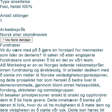
Type ansettelse
Fast, heltid 100%
Antall stillinger
1
Arbeidsspråk
Norsk eller skandinavisk
Vis flere detaljer
Fundraiser
Vil du være med på å gjøre en forskjell for mennesker
som lider av demens? Vi søker nå etter engasjerte
fundraisere som ønsker å bli en del av vårt team.
AB Marketing er en av Norges ledende reklamebyråer
innen fundraising og direktesalg. Vi arbeider dedikert med
å samle inn midler til Norske veldedighetsorganisasjoner,
og dette prosjektet har som hensikt å bedre livet til
demensrammede, gjennom blant annet helsepolitikk,
forsking, aktiviteter og samtalegrupper.
Vi besøker privatpersoner ansikt til ansikt og oppfordrer
dem til å bli faste givere. Dette innebærer å banke på
døren til folk, hvor du vil ha muligheten til å møte dem og
dele viktigheten av å støtte vår sak. Dette kan høres litt