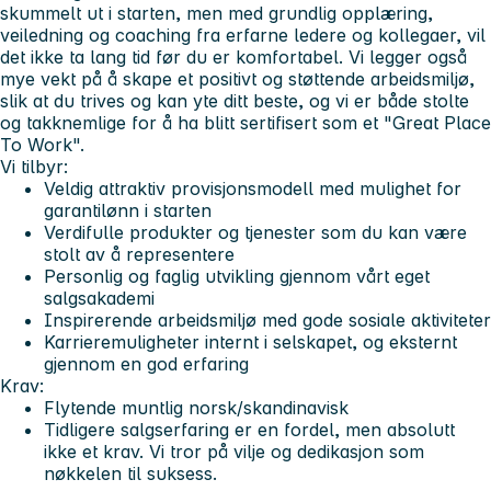
skummelt ut i starten, men med grundlig opplæring,
veiledning og coaching fra erfarne ledere og kollegaer, vil
det ikke ta lang tid før du er komfortabel. Vi legger også
mye vekt på å skape et positivt og støttende arbeidsmiljø,
slik at du trives og kan yte ditt beste, og vi er både stolte
og takknemlige for å ha blitt sertifisert som et "Great Place
To Work".
Vi tilbyr:
Veldig attraktiv provisjonsmodell med mulighet for
garantilønn i starten
Verdifulle produkter og tjenester som du kan være
stolt av å representere
Personlig og faglig utvikling gjennom vårt eget
salgsakademi
Inspirerende arbeidsmiljø med gode sosiale aktiviteter
Karrieremuligheter internt i selskapet, og eksternt
gjennom en god erfaring
Krav:
Flytende muntlig norsk/skandinavisk
Tidligere salgserfaring er en fordel, men absolutt
ikke et krav. Vi tror på vilje og dedikasjon som
nøkkelen til suksess.