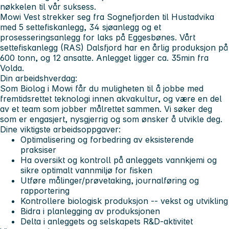
nøkkelen til vår suksess.
Mowi Vest strekker seg fra Sognefjorden til Hustadvika
med 5 settefiskanlegg, 34 sjøanlegg og et
prosesseringsanlegg for laks på Eggesbønes. Vårt
settefiskanlegg (RAS) Dalsfjord har en årlig produksjon på
600 tonn, og 12 ansatte. Anlegget ligger ca. 35min fra
Volda.
Din arbeidshverdag:
Som Biolog i Mowi får du muligheten til å jobbe med
fremtidsrettet teknologi innen akvakultur, og være en del
av et team som jobber målrettet sammen. Vi søker deg
som er engasjert, nysgjerrig og som ønsker å utvikle deg.
Dine viktigste arbeidsoppgaver:
Optimalisering og forbedring av eksisterende
praksiser
Ha oversikt og kontroll på anleggets vannkjemi og
sikre optimalt vannmiljø for fisken
Utføre målinger/prøvetaking, journalføring og
rapportering
Kontrollere biologisk produksjon -- vekst og utvikling
Bidra i planlegging av produksjonen
Delta i anleggets og selskapets R&D-aktivitet