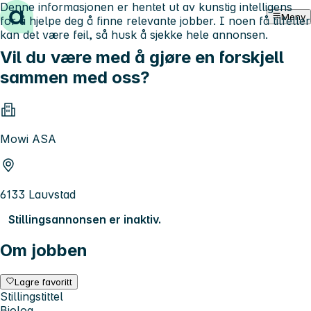
Denne informasjonen er hentet ut av kunstig intelligens
Hopp til innhold
Meny
for å hjelpe deg å finne relevante jobber. I noen få tilfeller
kan det være feil, så husk å sjekke hele annonsen.
Vil du være med å gjøre en forskjell
sammen med oss?
Mowi ASA
6133 Lauvstad
Stillingsannonsen er inaktiv.
Om jobben
Lagre favoritt
Stillingstittel
Biolog