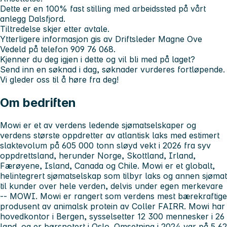
Dette er en 100% fast stilling med arbeidssted på vårt
anlegg Dalsfjord.
Tiltredelse skjer etter avtale.
Ytterligere informasjon gis av Driftsleder Magne Ove
Vedeld på telefon 909 76 068.
Kjenner du deg igjen i dette og vil bli med på laget?
Send inn en søknad i dag, søknader vurderes fortløpende.
Vi gleder oss til å høre fra deg!
Om bedriften
Mowi er et av verdens ledende sjømatselskaper og
verdens største oppdretter av atlantisk laks med estimert
slaktevolum på 605 000 tonn sløyd vekt i 2026 fra syv
oppdrettsland, herunder Norge, Skottland, Irland,
Færøyene, Island, Canada og
Chile. Mowi er et globalt,
helintegrert sjømatselskap som tilbyr laks og annen sjømat
til kunder over hele verden, delvis under egen merkevare
-- MOWI. Mowi er rangert som verdens mest bærekraftige
produsent av animalsk protein av Coller FAIRR.
Mowi har
hovedkontor i Bergen, sysselsetter 12 300 mennesker i 26
land. og er børsnotert i Oslo.
Omsetning i 2024 var på 5,62