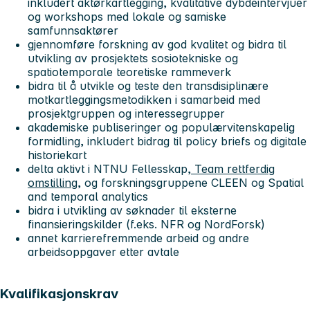
inkludert aktørkartlegging, kvalitative dybdeintervjuer
og workshops med lokale og samiske
samfunnsaktører
gjennomføre forskning av god kvalitet og bidra til
utvikling av prosjektets sosiotekniske og
spatiotemporale teoretiske rammeverk
bidra til å utvikle og teste den transdisiplinære
motkartleggingsmetodikken i samarbeid med
prosjektgruppen og interessegrupper
akademiske publiseringer og populærvitenskapelig
formidling, inkludert bidrag til policy briefs og digitale
historiekart
delta aktivt i NTNU Fellesskap,
Team rettferdig
omstilling
, og forskningsgruppene CLEEN og Spatial
and temporal analytics
bidra i utvikling av søknader til eksterne
finansieringskilder (f.eks. NFR og NordForsk)
annet karrierefremmende arbeid og andre
arbeidsoppgaver etter avtale
Kvalifikasjonskrav