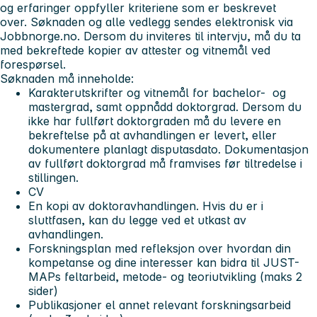
og erfaringer oppfyller kriteriene som er beskrevet
over. Søknaden og alle vedlegg sendes elektronisk via
Jobbnorge.no. Dersom du inviteres til intervju, må du ta
med bekreftede kopier av attester og vitnemål ved
forespørsel.
Søknaden må inneholde:
Karakterutskrifter og vitnemål for bachelor- og
mastergrad, samt oppnådd doktorgrad. Dersom du
ikke har fullført doktorgraden må du levere en
bekreftelse på at avhandlingen er levert, eller
dokumentere planlagt disputasdato. Dokumentasjon
av fullført doktorgrad må framvises før tiltredelse i
stillingen.
CV
En kopi av doktoravhandlingen. Hvis du er i
sluttfasen, kan du legge ved et utkast av
avhandlingen.
Forskningsplan med refleksjon over hvordan din
kompetanse og dine interesser kan bidra til JUST-
MAPs feltarbeid, metode- og teoriutvikling (maks 2
sider)
Publikasjoner el annet relevant forskningsarbeid