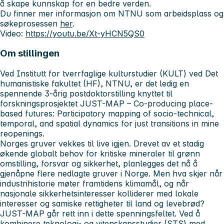
å skape kunnskap for en bedre verden.
Du finner mer informasjon om NTNU som arbeidsplass og
søkeprosessen
her
.
Video:
https://youtu.be/Xt-yHCN5QS0
Om stillingen
Ved Institutt for tverrfaglige kulturstudier (KULT) ved Det
humanistiske fakultet (HF), NTNU, er det ledig en
spennende 3-årig postdoktorstilling knyttet til
forskningsprosjektet JUST-MAP – Co-producing place-
based futures: Participatory mapping of socio-technical,
temporal, and spatial dynamics for just transitions in mine
reopenings.
Norges gruver vekkes til live igjen. Drevet av et stadig
økende globalt behov for kritiske mineraler til grønn
omstilling, forsvar og sikkerhet, planlegges det nå å
gjenåpne flere nedlagte gruver i Norge. Men hva skjer når
industrihistorie møter framtidens klimamål, og når
nasjonale sikkerhetsinteresser kolliderer med lokale
interesser og samiske rettigheter til land og levebrød?
JUST-MAP går rett inn i dette spenningsfeltet. Ved å
kombinere teknologi- og vitenskapsstudier (STS) med