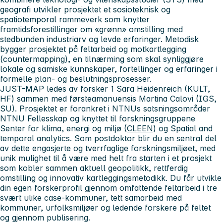
geografi utvikler prosjektet et sosioteknisk og
spatiotemporal rammeverk som knytter
framtidsforestillinger om «grønn» omstilling med
stedbunden industriarv og levde erfaringer. Metodisk
bygger prosjektet på feltarbeid og motkartlegging
(countermapping), en tilnærming som skal synliggjøre
lokale og samiske kunnskaper, fortellinger og erfaringer i
formelle plan- og beslutningsprosesser.
JUST-MAP ledes av forsker 1 Sara Heidenreich (KULT,
HF) sammen med førsteamanuensis Martina Calovi (IGS,
SU). Prosjektet er forankret i NTNUs satsningsområder
NTNU Fellesskap og knyttet til forskningsgruppene
Senter for klima, energi og miljø (
CLEEN
) og Spatial and
temporal analytics. Som postdoktor blir du en sentral del
av dette engasjerte og tverrfaglige forskningsmiljøet, med
unik mulighet til å være med helt fra starten i et prosjekt
som kobler sammen aktuell geopolitikk, rettferdig
omstilling og innovativ kartleggingsmetodikk. Du får utvikle
din egen forskerprofil gjennom omfattende feltarbeid i tre
svært ulike case-kommuner, tett samarbeid med
kommuner, urfolksmiljøer og ledende forskere på feltet
og gjennom publisering.