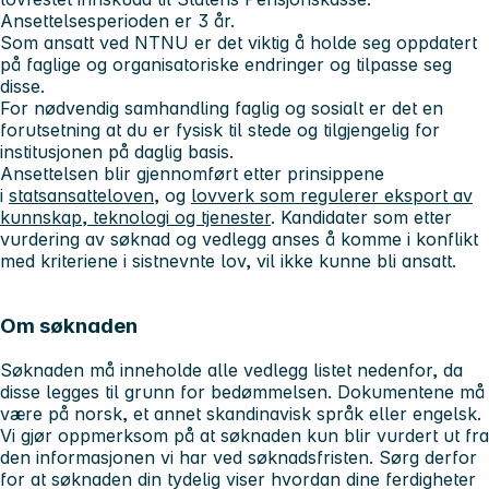
Ansettelsesperioden er 3 år.
Som ansatt ved NTNU er det viktig å holde seg oppdatert
på faglige og organisatoriske endringer og tilpasse seg
disse.
For nødvendig samhandling faglig og sosialt er det en
forutsetning at du er fysisk til stede og tilgjengelig for
institusjonen på daglig basis.
Ansettelsen blir gjennomført etter prinsippene
i
statsansatteloven
, og
lovverk som regulerer eksport av
kunnskap, teknologi og tjenester
. Kandidater som etter
vurdering av søknad og vedlegg anses å komme i konflikt
med kriteriene i sistnevnte lov, vil ikke kunne bli ansatt.
Om søknaden
Søknaden må inneholde alle vedlegg listet nedenfor, da
disse legges til grunn for bedømmelsen. Dokumentene må
være på norsk, et annet skandinavisk språk eller engelsk.
Vi gjør oppmerksom på at søknaden kun blir vurdert ut fra
den informasjonen vi har ved søknadsfristen. Sørg derfor
for at søknaden din tydelig viser hvordan dine ferdigheter