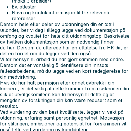
(maks 3 arbeider)
Ev. attester
Navn og kontaktinformasjon til tre relevante
referanser
Dersom hele eller deler av utdanningen din er tatt i
utlandet, ber vi deg i tillegg legge ved dokumentasjon på
omfang og kvalitet for hele ditt utdanningsløp. Beskrivelse
av hvilken dokumentasjon som er nødvendig finner
du
her
. Dersom du allerede har en uttalelse fra
HK-dir
, er
det en fordel om du legger ved den også.
Vi tar hensyn til arbeid du har gjort sammen med andre.
Dersom det er vanskelig å identifisere din innsats i
fellesarbeidene, må du legge ved en kort redegjørelse for
din medvirkning.
Hvis du har hatt permisjon eller annet avbrekk i din
karriere, er det viktig at dette kommer fram i søknaden din
slik at utvalgskomiteen kan ta hensyn til dette og at
mengden av forskningen din kan være redusert som et
resultat.
Ved vurdering av den best kvalifiserte, legger vi vekt på
utdanning, erfaring samt personlig egnethet. Motivasjon
for stillingen, ambisjoner og potensial for forskningen vil
også telle ved vurdering av kandidatene.