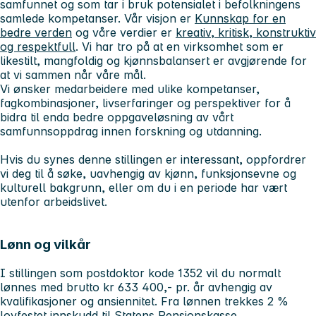
samfunnet og som tar i bruk potensialet i befolkningens
samlede kompetanser. Vår visjon er
Kunnskap for en
bedre verden
og våre verdier er
kreativ, kritisk, konstruktiv
og respektfull
. Vi har tro på at en virksomhet som er
likestilt, mangfoldig og kjønnsbalansert er avgjørende for
at vi sammen når våre mål.
Vi ønsker medarbeidere med ulike kompetanser,
fagkombinasjoner, livserfaringer og perspektiver for å
bidra til enda bedre oppgaveløsning av vårt
samfunnsoppdrag innen forskning og utdanning.
Hvis du synes denne stillingen er interessant, oppfordrer
vi deg til å søke, uavhengig av kjønn, funksjonsevne og
kulturell bakgrunn, eller om du i en periode har vært
utenfor arbeidslivet.
Lønn og vilkår
I stillingen som postdoktor kode 1352 vil du normalt
lønnes med brutto kr 633 400,- pr. år avhengig av
kvalifikasjoner og ansiennitet. Fra lønnen trekkes 2 %
lovfestet innskudd til Statens Pensjonskasse.