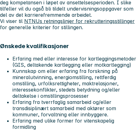
deg kompetansen i løpet av ansettelsesperioden. I slike
tilfeller vil du også bli tildelt undervisningsoppgaver som
del av det karrierefremmende arbeidet.
Vi viser til
NTNUs retningslinjer for rekrutteringsstillinger
for generelle kriterier for stillingen.
Ønskede kvalifikasjoner
Erfaring med eller interesse for kartleggingsmetoder
(GIS, deltakende kartlegging eller motkartlegging)
Kunnskap om eller erfaring fra forskning på
mineralutvinning, energiomstilling, rettferdig
omstilling, urfolksrettigheter, maktrelasjoner,
interessekonflikter, stedets betydning og/eller
deltakelse i omstillingsprosesser
Erfaring fra tverrfaglig samarbeid og/eller
transdisiplinært samarbeid med aktører som
kommuner, forvaltning eller innbyggere.
Erfaring med ulike former for vitenskapelig
formidling