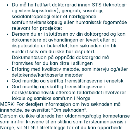
Du må ha fullført doktorgrad innen STS (teknologi-
og vitenskapsstudier), geografi, sosiologi,
sosialantropologi eller et nærliggende
samfunnsvitenskapelig eller humanistisk fagområde
relevant for prosjektet
Dersom du er i sluttfasen av din doktorgrad og kan
dokumentere at avhandlingen er levert eller at
disputasdato er bekreftet, kan søknaden din bli
vurdert selv om du ikke har disputert.
Dokumentasjon på oppnådd doktorgrad må
framvises før du kan tiltre i stillingen
Erfaring med kvalitativ metode, som intervju og/eller
deltakende/kartbaserte metoder
God muntlig og skriftlig fremstillingsevne i engelsk
God muntlig og skriftlig fremstillingsevne i
norsk/skandinavisk ettersom feltarbeidet involverer
lokale og samiske samfunn i Norge
MERK: For detaljert informasjon om hva søknaden må
inneholde, se avsnittet "Om søknaden".
Dersom du ikke allerede har utdanningsfaglig kompetanse
som innfrir kravene til en stilling som førsteamanuensis i
Norge, vil NTNU tilrettelegge for at du kan opparbeide