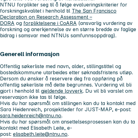
NTNU forplikter seg til å følge evalueringskriterier for
forskningskvalitet i henhold til
The San Francisco
Declaration on Research Assessment –
DORA
og
forpliktelsene i CoARA
(ansvarlig vurdering av
forskning og anerkjennelse av en større bredde av faglige
bidrag i samsvar med NTNUs samfunnsoppdrag).
Generell informasjon
Offentlig søkerliste med navn, alder, stillingstittel og
bostedskommune utarbeides etter søknadsfristens utløp.
Dersom du ønsker å reservere deg fra oppføring på
offentlig søkerliste må dette begrunnes. Vurdering vil bli
gjort i henhold til
gjeldende lovverk
. Du vil bli varslet om
reservasjon ikke tas til følge.
Hvis du har spørsmål om stillingen kan du ta kontakt med
Sara Heidenreich, prosjektleder for JUST-MAP, e-post:
sara.heidenreich@ntnu.no
.
Hvis du har spørsmål om ansettelsesprosessen kan du ta
kontakt med Elisabeth Leite, e-
post:
elisabeth.leite@ntnu.no
.