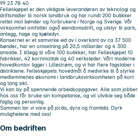
99 23 78 40
Felleskjøpet er den viktigste leverandøren av teknologi og
driftsmidler til norsk landbruk og har rundt 200 butikker
rettet mot bønder og forbrukere i Norge og Sverige. Vår
virksomhet omfatter også eiendomsdrift, og utstyr til park,
anlegg, hage og kjæledyr.
Konsernet er et samvirke eid av i overkant av ca 37 500
bønder, har en omsetning på 20,5 milliarder og 4 300
ansatte. I tillegg til våre 100 butikker, har Felleskjøpet 10
fabrikker, 42 kornmottak og 40 verksteder. Vårt moderne
hovedkontor ligger i Lillestrøm, og vi har flere fagstaber i
distriktene. Felleskjøpets hovedmål å medvirke til å styrke
medlemmenes økonomi i landbruksvirksomheten på kort
og lang sikt.
Vi kan by på spennende arbeidsoppgaver. Alle som jobber
hos oss får bruke sin kompetanse, og vil utvikle seg både
faglig og personlig.
Sammen tar vi vare på jorda, dyra og framtida. Dyrk
mulighetene med oss!
Om bedriften