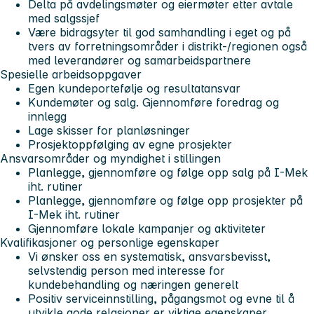
Delta på avdelingsmøter og eiermøter etter avtale
med salgssjef
Være bidragsyter til god samhandling i eget og på
tvers av forretningsområder i distrikt-/regionen også
med leverandører og samarbeidspartnere
Spesielle arbeidsoppgaver
Egen kundeportefølje og resultatansvar
Kundemøter og salg. Gjennomføre foredrag og
innlegg
Lage skisser for planløsninger
Prosjektoppfølging av egne prosjekter
Ansvarsområder og myndighet i stillingen
Planlegge, gjennomføre og følge opp salg på I-Mek
iht. rutiner
Planlegge, gjennomføre og følge opp prosjekter på
I-Mek iht. rutiner
Gjennomføre lokale kampanjer og aktiviteter
Kvalifikasjoner
og
personlige egenskaper
Vi ønsker oss en systematisk, ansvarsbevisst,
selvstendig person med interesse for
kundebehandling og næringen generelt
Positiv serviceinnstilling, pågangsmot og evne til å
utvikle gode relasjoner er viktige egenskaper