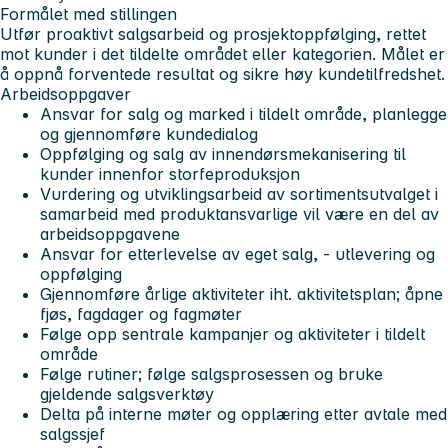
Formålet med stillingen
Utfør proaktivt salgsarbeid og prosjektoppfølging, rettet
mot kunder i det tildelte området eller kategorien. Målet er
å oppnå forventede resultat og sikre høy kundetilfredshet.
Arbeidsoppgaver
Ansvar for salg og marked i tildelt område, planlegge
og gjennomføre kundedialog
Oppfølging og salg av innendørsmekanisering til
kunder innenfor storfeproduksjon
Vurdering og utviklingsarbeid av sortimentsutvalget i
samarbeid med produktansvarlige vil være en del av
arbeidsoppgavene
Ansvar for etterlevelse av eget salg, - utlevering og
oppfølging
Gjennomføre årlige aktiviteter iht. aktivitetsplan; åpne
fjøs, fagdager og fagmøter
Følge opp sentrale kampanjer og aktiviteter i tildelt
område
Følge rutiner; følge salgsprosessen og bruke
gjeldende salgsverktøy
Delta på interne møter og opplæring etter avtale med
salgssjef