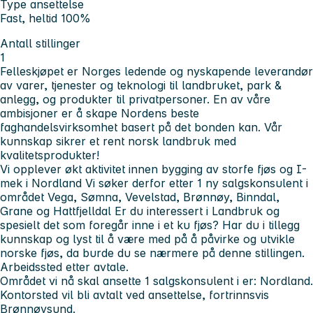
Type ansettelse
Fast, heltid 100%
Antall stillinger
1
Felleskjøpet er Norges ledende og nyskapende leverandør
av varer, tjenester og teknologi til landbruket, park &
anlegg, og produkter til privatpersoner. En av våre
ambisjoner er å skape Nordens beste
faghandelsvirksomhet basert på det bonden kan. Vår
kunnskap sikrer et rent norsk landbruk med
kvalitetsprodukter!
Vi opplever økt aktivitet innen bygging av storfe fjøs og I-
mek i Nordland
Vi søker derfor etter 1 ny salgskonsulent i
området Vega, Sømna, Vevelstad, Brønnøy, Binndal,
Grane og Hattfjelldal
Er du interessert i Landbruk og
spesielt det som foregår inne i et ku fjøs? Har du i tillegg
kunnskap og lyst til å være med på å påvirke og utvikle
norske fjøs, da burde du se nærmere på denne stillingen.
Arbeidssted etter avtale
.
Området vi nå skal ansette 1 salgskonsulent i er: Nordland.
Kontorsted vil bli avtalt ved ansettelse, fortrinnsvis
Brønnøysund.