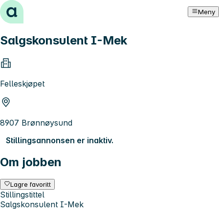
Hopp til innhold
Meny
Salgskonsulent I-Mek
Felleskjøpet
8907 Brønnøysund
Stillingsannonsen er inaktiv.
Om jobben
Lagre favoritt
Stillingstittel
Salgskonsulent I-Mek