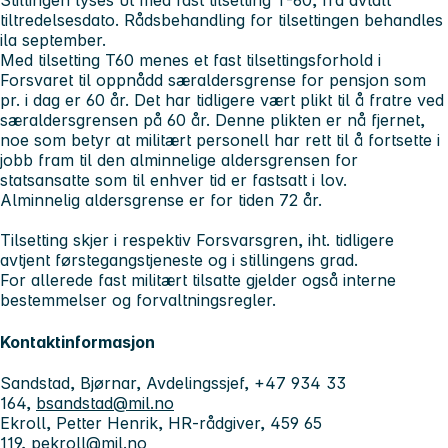
Stillingen lyses ut med fast tilsetting T-60, fra avtalt
tiltredelsesdato. Rådsbehandling for tilsettingen behandles
ila september.
Med tilsetting T60 menes et fast tilsettingsforhold i
Forsvaret til oppnådd særaldersgrense for pensjon som
pr. i dag er 60 år. Det har tidligere vært plikt til å fratre ved
særaldersgrensen på 60 år. Denne plikten er nå fjernet,
noe som betyr at militært personell har rett til å fortsette i
jobb fram til den alminnelige aldersgrensen for
statsansatte som til enhver tid er fastsatt i lov.
Alminnelig aldersgrense er for tiden 72 år.
Tilsetting skjer i respektiv Forsvarsgren, iht. tidligere
avtjent førstegangstjeneste og i stillingens grad.
For allerede fast militært tilsatte gjelder også interne
bestemmelser og forvaltningsregler.
Kontaktinformasjon
Sandstad, Bjørnar, Avdelingssjef, +47 934 33
164,
bsandstad@mil.no
Ekroll, Petter Henrik, HR-rådgiver, 459 65
119,
pekroll@mil.no