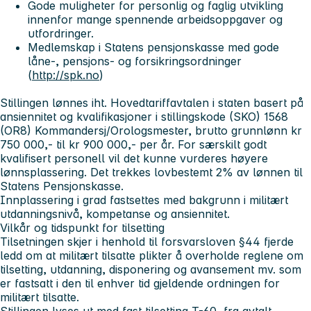
Gode muligheter for personlig og faglig utvikling
innenfor mange spennende arbeidsoppgaver og
utfordringer.
Medlemskap i Statens pensjonskasse med gode
låne-, pensjons- og forsikringsordninger
(
http://spk.no
)
Stillingen lønnes iht. Hovedtariffavtalen i staten basert på
ansiennitet og kvalifikasjoner i stillingskode (SKO) 1568
(OR8) Kommandersj/Orologsmester, brutto grunnlønn kr
750 000,- til kr 900 000,- per år. For særskilt godt
kvalifisert personell vil det kunne vurderes høyere
lønnsplassering. Det trekkes lovbestemt 2% av lønnen til
Statens Pensjonskasse.
Innplassering i grad fastsettes med bakgrunn i militært
utdanningsnivå, kompetanse og ansiennitet.
Vilkår og tidspunkt for tilsetting
Tilsetningen skjer i henhold til forsvarsloven §44 fjerde
ledd om at militært tilsatte plikter å overholde reglene om
tilsetting, utdanning, disponering og avansement mv. som
er fastsatt i den til enhver tid gjeldende ordningen for
militært tilsatte.