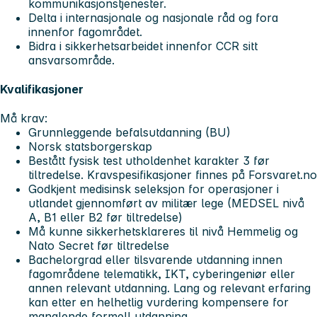
kommunikasjonstjenester.
Delta i internasjonale og nasjonale råd og fora
innenfor fagområdet.
Bidra i sikkerhetsarbeidet innenfor CCR sitt
ansvarsområde.
Kvalifikasjoner
Må krav:
Grunnleggende befalsutdanning (BU)
Norsk statsborgerskap
Bestått fysisk test utholdenhet karakter 3 før
tiltredelse. Kravspesifikasjoner finnes på Forsvaret.no
Godkjent medisinsk seleksjon for operasjoner i
utlandet gjennomført av militær lege (MEDSEL nivå
A, B1 eller B2 før tiltredelse)
Må kunne sikkerhetsklareres til nivå Hemmelig og
Nato Secret før tiltredelse
Bachelorgrad eller tilsvarende utdanning innen
fagområdene telematikk, IKT, cyberingeniør eller
annen relevant utdanning. Lang og relevant erfaring
kan etter en helhetlig vurdering kompensere for
manglende formell utdanning.