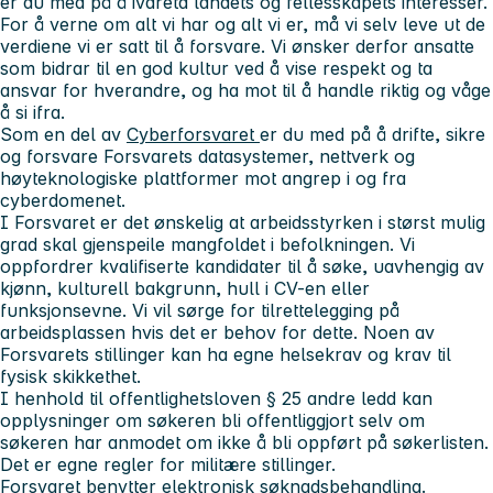
er du med på å ivareta landets og fellesskapets interesser.
For å verne om alt vi har og alt vi er, må vi selv leve ut de
verdiene vi er satt til å forsvare. Vi ønsker derfor ansatte
som bidrar til en god kultur ved å vise respekt og ta
ansvar for hverandre, og ha mot til å handle riktig og våge
å si ifra.
Som en del av
Cyberforsvaret
er du med på å drifte, sikre
og forsvare Forsvarets datasystemer, nettverk og
høyteknologiske plattformer mot angrep i og fra
cyberdomenet.
I Forsvaret er det ønskelig at arbeidsstyrken i størst mulig
grad skal gjenspeile mangfoldet i befolkningen. Vi
oppfordrer kvalifiserte kandidater til å søke, uavhengig av
kjønn, kulturell bakgrunn, hull i CV-en eller
funksjonsevne. Vi vil sørge for tilrettelegging på
arbeidsplassen hvis det er behov for dette. Noen av
Forsvarets stillinger kan ha egne helsekrav og krav til
fysisk skikkethet.
I henhold til offentlighetsloven § 25 andre ledd kan
opplysninger om søkeren bli offentliggjort selv om
søkeren har anmodet om ikke å bli oppført på søkerlisten.
Det er egne regler for militære stillinger.
Forsvaret benytter elektronisk søknadsbehandling.