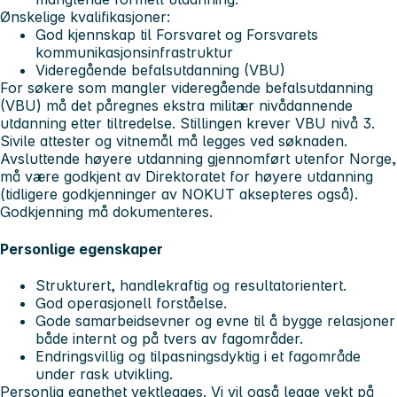
Ønskelige kvalifikasjoner:
God kjennskap til Forsvaret og Forsvarets
kommunikasjonsinfrastruktur
Videregående befalsutdanning (VBU)
For søkere som mangler videregående befalsutdanning
(VBU) må det påregnes ekstra militær nivådannende
utdanning etter tiltredelse. Stillingen krever VBU nivå 3.
Sivile attester og vitnemål må legges ved søknaden.
Avsluttende høyere utdanning gjennomført utenfor Norge,
må være godkjent av Direktoratet for høyere utdanning
(tidligere godkjenninger av NOKUT aksepteres også).
Godkjenning må dokumenteres.
Personlige egenskaper
Strukturert, handlekraftig og resultatorientert.
God operasjonell forståelse.
Gode samarbeidsevner og evne til å bygge relasjoner
både internt og på tvers av fagområder.
Endringsvillig og tilpasningsdyktig i et fagområde
under rask utvikling.
Personlig egnethet vektlegges. Vi vil også legge vekt på