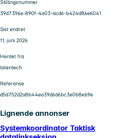
Stillingsnummer
39d7396e-890f-4a03-acd6-b424d86e6041
Sist endret
11. juni 2026
Hentet fra
talentech
Referanse
d5d752d2a8b44ea39d6d6bc3e0b8eb9e
Lignende annonser
Systemkoordinator Taktisk
datalinkseksjon