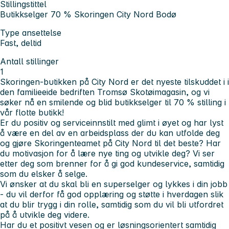
Stillingstittel
Butikkselger 70 % Skoringen City Nord Bodø
Type ansettelse
Fast, deltid
Antall stillinger
1
Skoringen-butikken på City Nord er det nyeste tilskuddet
i i
den familieeide bedriften Tromsø Skotøimagasin, og vi
søker nå
en smilende og blid butikkselger til 70 % stilling i
vår flotte butikk!
Er du positiv og serviceinnstilt med glimt i øyet og har lyst
å være en del av en arbeidsplass der du kan utfolde deg
og gjøre Skoringenteamet på City Nord til det beste? Har
du motivasjon for å lære nye ting og utvikle deg? Vi ser
etter deg som brenner for å gi god kundeservice, samtidig
som du elsker å selge.
Vi ønsker at du skal bli en superselger og lykkes i din jobb
- du vil derfor få god opplæring og støtte i hverdagen slik
at du blir trygg i din rolle, samtidig som du vil bli utfordret
på å utvikle deg videre.
Har du et positivt vesen og er løsningsorientert samtidig