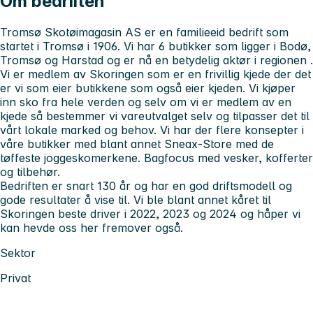
Om bedriften
Tromsø Skotøimagasin AS er en familieeid bedrift som
startet i Tromsø i 1906. Vi har 6 butikker som ligger i Bodø,
Tromsø og Harstad og er nå en betydelig aktør i regionen .
Vi er medlem av Skoringen som er en frivillig kjede der det
er vi som eier butikkene som også eier kjeden. Vi kjøper
inn sko fra hele verden og selv om vi er medlem av en
kjede så bestemmer vi vareutvalget selv og tilpasser det til
vårt lokale marked og behov. Vi har der flere konsepter i
våre butikker med blant annet Sneax-Store med de
tøffeste joggeskomerkene. Bagfocus med vesker, kofferter
og tilbehør.
Bedriften er snart 130 år og har en god driftsmodell og
gode resultater å vise til. Vi ble blant annet kåret til
Skoringen beste driver i 2022, 2023 og 2024 og håper vi
kan hevde oss her fremover også.
Sektor
Privat