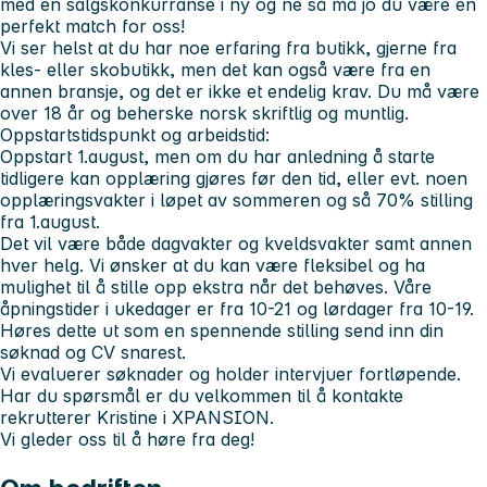
med en salgskonkurranse i ny og ne så må jo du være en
perfekt match for oss!
Vi ser helst at du har noe erfaring fra butikk, gjerne fra
kles- eller skobutikk, men det kan også være fra en
annen bransje, og det er ikke et endelig krav. Du må være
over 18 år og beherske norsk skriftlig og muntlig.
Oppstartstidspunkt og arbeidstid:
Oppstart 1.august, men om du har anledning å starte
tidligere kan opplæring gjøres før den tid, eller evt. noen
opplæringsvakter i løpet av sommeren og så 70% stilling
fra 1.august.
Det vil være både dagvakter og kveldsvakter samt annen
hver helg. Vi ønsker at du kan være fleksibel og ha
mulighet til å stille opp ekstra når det behøves. Våre
åpningstider i ukedager er fra 10-21 og lørdager fra 10-19.
Høres dette ut som en spennende stilling send inn din
søknad og CV snarest.
Vi evaluerer søknader og holder intervjuer fortløpende.
Har du spørsmål er du velkommen til å kontakte
rekrutterer Kristine i XPANSION.
Vi gleder oss til å høre fra deg!