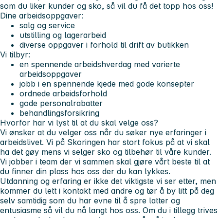
som du liker kunder og sko, så vil du få det topp hos oss!
Dine arbeidsoppgaver:
salg og service
utstilling og lagerarbeid
diverse oppgaver i forhold til drift av butikken
Vi tilbyr:
en spennende arbeidshverdag med varierte
arbeidsoppgaver
jobb i en spennende kjede med gode konsepter
ordnede arbeidsforhold
gode personalrabatter
behandlingsforsikring
Hvorfor har vi lyst til at du skal velge oss?
Vi ønsker at du velger oss når du søker nye erfaringer i
arbeidslivet. Vi på Skoringen har stort fokus på at vi skal
ha det gøy mens vi selger sko og tilbehør til våre kunder.
Vi jobber i team der vi sammen skal gjøre vårt beste til at
du finner din plass hos oss der du kan lykkes.
Utdanning og erfaring er ikke det viktigste vi ser etter, men
kommer du lett i kontakt med andre og tør å by litt på deg
selv samtidig som du har evne til å spre latter og
entusiasme så vil du nå langt hos oss. Om du i tillegg trives