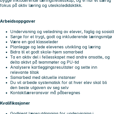
bygge inkluderende læringsfellesskap, og vi har et særlig
fokus på aktiv læring og uteskoledidaktikk.
Arbeidsoppgaver
Undervisning og veiledning av elever, faglig og sosialt
Sørge for et trygt, godt og inkluderende læringsmiljø
Være en god klasseleder
Planlegge og lede elevenes utvikling og læring
Bidra til et godt skole-hjem samarbeid
Ta en aktiv del i fellesskapet med andre ansatte, og
delta aktivt på teammøter og PU-tid
Analysere kartleggingsresultater og sette inn
relevante tiltak
Samarbeid med aktuelle instanser
Du vil arbeide systematisk for at hver elev skal bli
den beste utgaven av seg selv
Kontaktlæreransvar må påberegnes
Kvalifikasjoner
Godkjent lærerutdanning for undervisning i