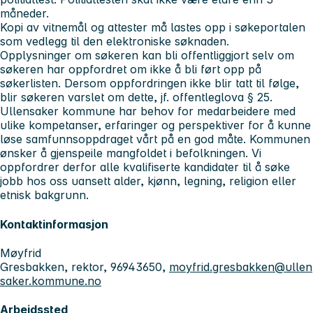
måneder.
Kopi av vitnemål og attester må lastes opp i søkeportalen
som vedlegg til den elektroniske søknaden.
Opplysninger om søkeren kan bli offentliggjort selv om
søkeren har oppfordret om ikke å bli ført opp på
søkerlisten. Dersom oppfordringen ikke blir tatt til følge,
blir søkeren varslet om dette, jf. offentleglova § 25.
Ullensaker kommune har behov for medarbeidere med
ulike kompetanser, erfaringer og perspektiver for å kunne
løse samfunnsoppdraget vårt på en god måte. Kommunen
ønsker å gjenspeile mangfoldet i befolkningen. Vi
oppfordrer derfor alle kvalifiserte kandidater til å søke
jobb hos oss uansett alder, kjønn, legning, religion eller
etnisk bakgrunn.
Kontaktinformasjon
Møyfrid
Gresbakken, rektor, 96943650,
moyfrid.gresbakken@ullen
saker.kommune.no
Arbeidssted