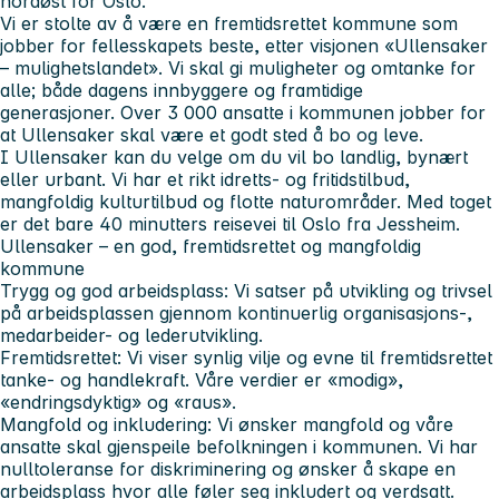
nordøst for Oslo.
Vi er stolte av å være en fremtidsrettet kommune som
jobber for fellesskapets beste, etter visjonen «Ullensaker
– mulighetslandet». Vi skal gi muligheter og omtanke for
alle; både dagens innbyggere og framtidige
generasjoner. Over 3 000 ansatte i kommunen jobber for
at Ullensaker skal være et godt sted å bo og leve.
I Ullensaker kan du velge om du vil bo landlig, bynært
eller urbant. Vi har et rikt idretts- og fritidstilbud,
mangfoldig kulturtilbud og flotte naturområder. Med toget
er det bare 40 minutters reisevei til Oslo fra Jessheim.
Ullensaker – en god, fremtidsrettet og mangfoldig
kommune
Trygg og god arbeidsplass:
Vi satser på utvikling og trivsel
på arbeidsplassen gjennom kontinuerlig organisasjons-,
medarbeider- og lederutvikling.
Fremtidsrettet:
Vi viser synlig vilje og evne til fremtidsrettet
tanke- og handlekraft. Våre verdier er «modig»,
«endringsdyktig» og «raus».
Mangfold og inkludering:
Vi ønsker mangfold og våre
ansatte skal gjenspeile befolkningen i kommunen. Vi har
nulltoleranse for diskriminering og ønsker å skape en
arbeidsplass hvor alle føler seg inkludert og verdsatt.