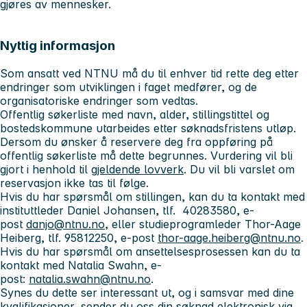
gjøres av mennesker.
Nyttig informasjon
Som ansatt ved NTNU må du til enhver tid rette deg etter
endringer som utviklingen i faget medfører, og de
organisatoriske endringer som vedtas.
Offentlig søkerliste med navn, alder, stillingstittel og
bostedskommune utarbeides etter søknadsfristens utløp.
Dersom du ønsker å reservere deg fra oppføring på
offentlig søkerliste må dette begrunnes. Vurdering vil bli
gjort i henhold til
gjeldende lovverk
. Du vil bli varslet om
reservasjon ikke tas til følge.
Hvis du har spørsmål om stillingen, kan du ta kontakt med
instituttleder Daniel Johansen, tlf. 40283580, e-
post
danjo@ntnu.no
, eller studieprogramleder Thor-Aage
Heiberg, tlf. 95812250, e-post
thor-aage.heiberg@ntnu.no
.
Hvis du har spørsmål om ansettelsesprosessen kan du ta
kontakt med Natalia Swahn, e-
post:
natalia.swahn@ntnu.no
.
Synes du dette ser interessant ut, og i samsvar med dine
kvalifikasjoner, sender du oss din søknad elektronisk via