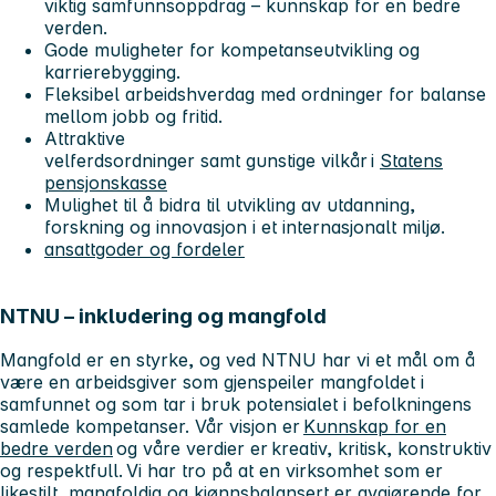
viktig samfunnsoppdrag – kunnskap for en bedre
verden.
Gode muligheter for kompetanseutvikling og
karrierebygging.
Fleksibel arbeidshverdag med ordninger for balanse
mellom jobb og fritid.
Attraktive
velferdsordninger samt gunstige vilkår i
Statens
pensjonskasse
Mulighet til å bidra til utvikling av utdanning,
forskning og innovasjon i et internasjonalt miljø.
ansattgoder og fordeler
NTNU – inkludering og mangfold
Mangfold er en styrke, og ved NTNU har vi et mål om å
være en arbeidsgiver som gjenspeiler mangfoldet i
samfunnet og som tar i bruk potensialet i befolkningens
samlede kompetanser. Vår visjon er
Kunnskap for en
bedre verden
og våre verdier er kreativ, kritisk, konstruktiv
og respektfull. Vi har tro på at en virksomhet som er
likestilt, mangfoldig og kjønnsbalansert er avgjørende for