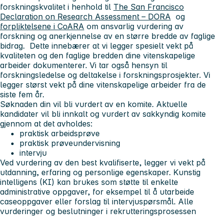
forskningskvalitet i henhold til
The San Francisco
Declaration on Research Assessment – DORA
og
forpliktelsene i CoARA
om ansvarlig vurdering av
forskning og anerkjennelse av en større bredde av faglige
bidrag. Dette innebærer at vi legger spesielt vekt på
kvaliteten og den faglige bredden dine vitenskapelige
arbeider dokumenterer. Vi tar også hensyn til
forskningsledelse og deltakelse i forskningsprosjekter. Vi
legger størst vekt på dine vitenskapelige arbeider fra de
siste fem år.
Søknaden din vil bli vurdert av en komite. Aktuelle
kandidater vil bli innkalt og vurdert av sakkyndig komite
gjennom at det avholdes:
praktisk arbeidsprøve
praktisk prøveundervisning
intervju
Ved vurdering av den best kvalifiserte, legger vi vekt på
utdanning, erfaring og personlige egenskaper. Kunstig
intelligens (KI) kan brukes som støtte til enkelte
administrative oppgaver, for eksempel til å utarbeide
caseoppgaver eller forslag til intervjuspørsmål. Alle
vurderinger og beslutninger i rekrutteringsprosessen