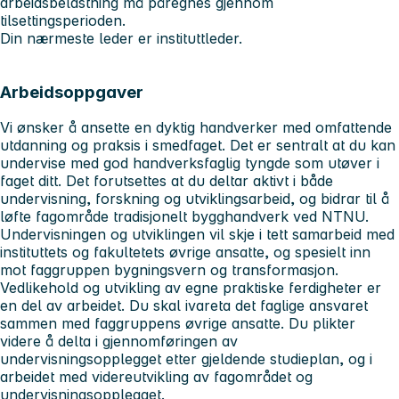
arbeidsbelastning må påregnes gjennom
tilsettingsperioden.
Din nærmeste leder er instituttleder.
Arbeidsoppgaver
Vi ønsker å ansette en dyktig handverker med omfattende
utdanning og praksis i smedfaget. Det er sentralt at du kan
undervise med god handverksfaglig tyngde som utøver i
faget ditt. Det forutsettes at du deltar aktivt i både
undervisning, forskning og utviklingsarbeid, og bidrar til å
løfte fagområde tradisjonelt bygghandverk ved NTNU.
Undervisningen og utviklingen vil skje i tett samarbeid med
instituttets og fakultetets øvrige ansatte, og spesielt inn
mot faggruppen bygningsvern og transformasjon.
Vedlikehold og utvikling av egne praktiske ferdigheter er
en del av arbeidet. Du skal ivareta det faglige ansvaret
sammen med faggruppens øvrige ansatte. Du plikter
videre å delta i gjennomføringen av
undervisningsopplegget etter gjeldende studieplan, og i
arbeidet med videreutvikling av fagområdet og
undervisningsopplegget.