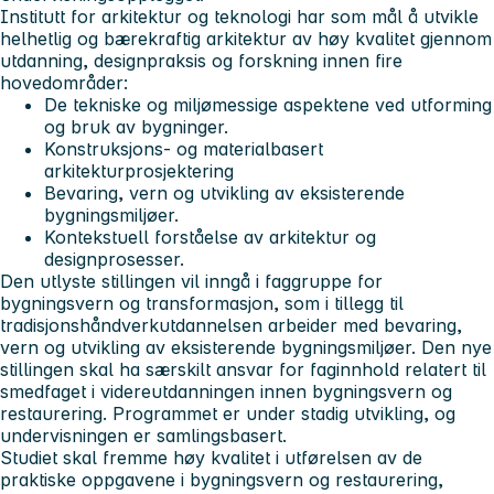
Institutt for arkitektur og teknologi har som mål å utvikle
helhetlig og bærekraftig arkitektur av høy kvalitet gjennom
utdanning, designpraksis og forskning innen fire
hovedområder:
De tekniske og miljømessige aspektene ved utforming
og bruk av bygninger.
Konstruksjons- og materialbasert
arkitekturprosjektering
Bevaring, vern og utvikling av eksisterende
bygningsmiljøer.
Kontekstuell forståelse av arkitektur og
designprosesser.
Den utlyste stillingen vil inngå i faggruppe for
bygningsvern og transformasjon, som i tillegg til
tradisjonshåndverkutdannelsen arbeider med bevaring,
vern og utvikling av eksisterende bygningsmiljøer. Den nye
stillingen skal ha særskilt ansvar for faginnhold relatert til
smedfaget i videreutdanningen innen bygningsvern og
restaurering. Programmet er under stadig utvikling, og
undervisningen er samlingsbasert.
Studiet skal fremme høy kvalitet i utførelsen av de
praktiske oppgavene i bygningsvern og restaurering,