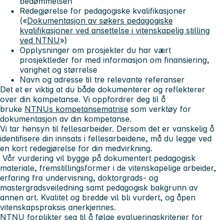
bedømmelsen
Redegjørelse for pedagogiske kvalifikasjoner
(«
Dokumentasjon av søkers pedagogiske
kvalifikasjoner ved ansettelse i vitenskapelig stilling
ved NTNU
»)
Opplysninger om prosjekter du har vært
prosjektleder for med informasjon om finansiering,
varighet og størrelse
Navn og adresse til tre relevante referanser
Det et er viktig at du både dokumenterer og reflekterer
over din kompetanse. Vi oppfordrer deg til å
bruke
NTNUs kompetansematrise
som verktøy for
dokumentasjon av din kompetanse.
Vi tar hensyn til fellesarbeider. Dersom det er vanskelig å
identifisere din innsats i fellesarbeidene, må du legge ved
en kort redegjørelse for din medvirkning.
Vår vurdering vil bygge på dokumentert pedagogisk
materiale, fremstillingsformer i de vitenskapelige arbeider,
erfaring fra undervisning, doktorgrads- og
mastergradsveiledning samt pedagogisk bakgrunn av
annen art. Kvalitet og bredde vil bli vurdert, og åpen
vitenskapspraksis anerkjennes.
NTNU forplikter seg til å følge evalueringskriterier for