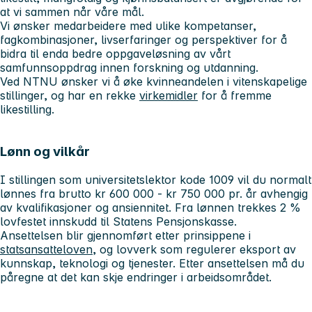
at vi sammen når våre mål.
Vi ønsker medarbeidere med ulike kompetanser,
fagkombinasjoner, livserfaringer og perspektiver for å
bidra til enda bedre oppgaveløsning av vårt
samfunnsoppdrag innen forskning og utdanning.
Ved NTNU ønsker vi å øke kvinneandelen i vitenskapelige
stillinger, og har en rekke
virkemidler
for å fremme
likestilling.
Lønn og vilkår
I stillingen som universitetslektor kode 1009 vil du normalt
lønnes fra brutto kr 600 000 - kr 750 000 pr. år avhengig
av kvalifikasjoner og ansiennitet. Fra lønnen trekkes 2 %
lovfestet innskudd til Statens Pensjonskasse.
Ansettelsen blir gjennomført etter prinsippene i
statsansatteloven
, og lovverk som regulerer eksport av
kunnskap, teknologi og tjenester. Etter ansettelsen må du
påregne at det kan skje endringer i arbeidsområdet.