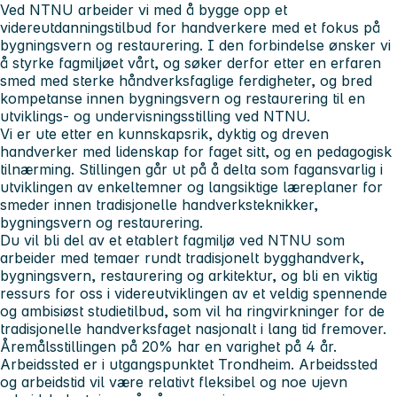
Ved NTNU arbeider vi med å bygge opp et
videreutdanningstilbud for handverkere med et fokus på
bygningsvern og restaurering. I den forbindelse ønsker vi
å styrke fagmiljøet vårt, og søker derfor etter en erfaren
smed med sterke håndverksfaglige ferdigheter, og bred
kompetanse innen bygningsvern og restaurering til en
utviklings- og undervisningsstilling ved NTNU.
Vi er ute etter en kunnskapsrik, dyktig og dreven
handverker med lidenskap for faget sitt, og en pedagogisk
tilnærming. Stillingen går ut på å delta som fagansvarlig i
utviklingen av enkeltemner og langsiktige læreplaner for
smeder innen tradisjonelle handverksteknikker,
bygningsvern og restaurering.
Du vil bli del av et etablert fagmiljø ved NTNU som
arbeider med temaer rundt tradisjonelt bygghandverk,
bygningsvern, restaurering og arkitektur, og bli en viktig
ressurs for oss i videreutviklingen av et veldig spennende
og ambisiøst studietilbud, som vil ha ringvirkninger for de
tradisjonelle handverksfaget nasjonalt i lang tid fremover.
Åremålsstillingen på 20% har en varighet på 4 år.
Arbeidssted er i utgangspunktet Trondheim. Arbeidssted
og arbeidstid vil være relativt fleksibel og noe ujevn