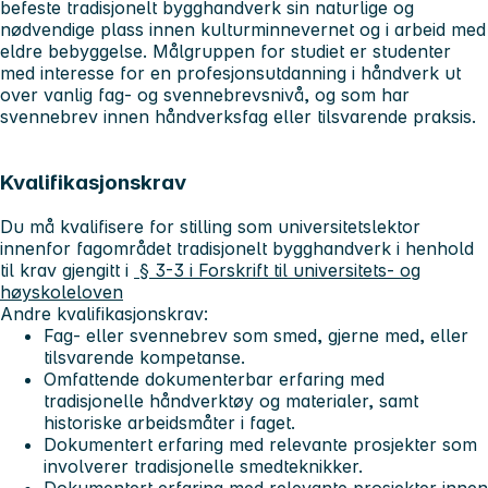
befeste tradisjonelt bygghandverk sin naturlige og
nødvendige plass innen kulturminnevernet og i arbeid med
eldre bebyggelse. Målgruppen for studiet er studenter
med interesse for en profesjonsutdanning i håndverk ut
over vanlig fag- og svennebrevsnivå, og som har
svennebrev innen håndverksfag eller tilsvarende praksis.
Kvalifikasjonskrav
Du må kvalifisere for stilling som universitetslektor
innenfor fagområdet tradisjonelt bygghandverk i henhold
til krav gjengitt i
§ 3-3 i Forskrift til universitets- og
høyskoleloven
Andre kvalifikasjonskrav:
Fag- eller svennebrev som smed, gjerne med, eller
tilsvarende kompetanse.
Omfattende dokumenterbar erfaring med
tradisjonelle håndverktøy og materialer, samt
historiske arbeidsmåter i faget.
Dokumentert erfaring med relevante prosjekter som
involverer tradisjonelle smedteknikker.
Dokumentert erfaring med relevante prosjekter innen