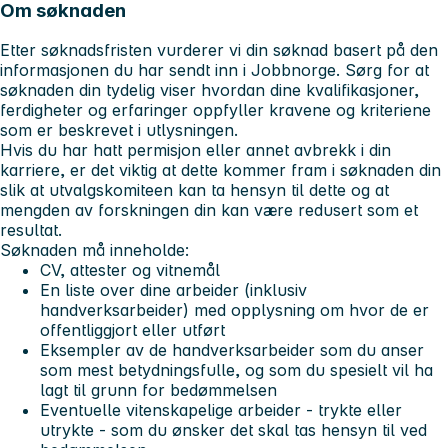
Om søknaden
Etter søknadsfristen vurderer vi din søknad basert på den
informasjonen du har sendt inn i Jobbnorge. Sørg for at
søknaden din tydelig viser hvordan dine kvalifikasjoner,
ferdigheter og erfaringer oppfyller kravene og kriteriene
som er beskrevet i utlysningen.
Hvis du har hatt permisjon eller annet avbrekk i din
karriere, er det viktig at dette kommer fram i søknaden din
slik at utvalgskomiteen kan ta hensyn til dette og at
mengden av forskningen din kan være redusert som et
resultat.
Søknaden må inneholde:
CV, attester og vitnemål
En liste over dine arbeider (inklusiv
handverksarbeider) med opplysning om hvor de er
offentliggjort eller utført
Eksempler av de handverksarbeider som du anser
som mest betydningsfulle, og som du spesielt vil ha
lagt til grunn for bedømmelsen
Eventuelle vitenskapelige arbeider - trykte eller
utrykte - som du ønsker det skal tas hensyn til ved