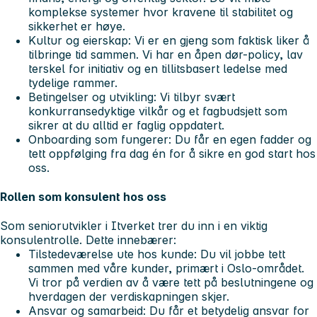
komplekse systemer hvor kravene til stabilitet og
sikkerhet er høye.
Kultur og eierskap:
Vi er en gjeng som faktisk liker å
tilbringe tid sammen. Vi har en åpen dør-policy, lav
terskel for initiativ og en tillitsbasert ledelse med
tydelige rammer.
Betingelser og utvikling:
Vi tilbyr svært
konkurransedyktige vilkår og et fagbudsjett som
sikrer at du alltid er faglig oppdatert.
Onboarding som fungerer:
Du får en egen fadder og
tett oppfølging fra dag én for å sikre en god start hos
oss.
Rollen som konsulent hos oss
Som seniorutvikler i Itverket trer du inn i en viktig
konsulentrolle. Dette innebærer:
Tilstedeværelse ute hos kunde:
Du vil jobbe tett
sammen med våre kunder, primært i Oslo-området.
Vi tror på verdien av å være tett på beslutningene og
hverdagen der verdiskapningen skjer.
Ansvar og samarbeid:
Du får et betydelig ansvar for