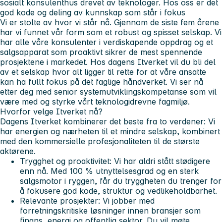
sosialt konsulenthus drevet av teknologer. Hos oss er det
god kode og deling av kunnskap som står i fokus
Vi er stolte av hvor vi står nå. Gjennom de siste fem årene
har vi funnet vår form som et robust og spisset selskap. Vi
har alle våre konsulenter i verdiskapende oppdrag og et
salgsapparat som proaktivt sikrer de mest spennende
prosjektene i markedet. Hos dagens Itverket vil du bli del
av et selskap hvor alt ligger til rette for at våre ansatte
kan ha fullt fokus på det faglige håndverket. Vi ser nå
etter deg med senior systemutviklingskompetanse som vil
være med og styrke vårt teknologidrevne fagmiljø.
Hvorfor velge Itverket nå?
Dagens Itverket kombinerer det beste fra to verdener: Vi
har energien og nærheten til et mindre selskap, kombinert
med den kommersielle profesjonaliteten til de største
aktørene.
Trygghet og proaktivitet:
Vi har aldri stått stødigere
enn nå. Med 100 % utnyttelsesgrad og en sterk
salgsmotor i ryggen, får du tryggheten du trenger for
å fokusere god kode, struktur og vedlikeholdbarhet.
Relevante prosjekter:
Vi jobber med
forretningskritiske løsninger innen bransjer som
finans, energi og offentlig sektor. Du vil møte