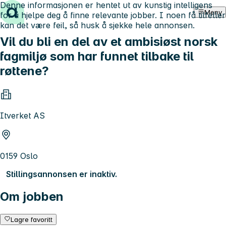
Denne informasjonen er hentet ut av kunstig intelligens
Hopp til innhold
Meny
for å hjelpe deg å finne relevante jobber. I noen få tilfeller
kan det være feil, så husk å sjekke hele annonsen.
Vil du bli en del av et ambisiøst norsk
fagmiljø som har funnet tilbake til
røttene?
Itverket AS
0159 Oslo
Stillingsannonsen er inaktiv.
Om jobben
Lagre favoritt