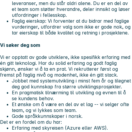
leveranser, men du står aldri alene. Du er en del av
et team som støtter hverandre, deler innsikt og løser
utfordringer i fellesskap.
Faglig eierskap:
Vi forventer at du bidrar med faglige
vurderinger, utfordrer valg som ikke er gode nok, og
tar eierskap til både kvalitet og retning i prosjektene.
Vi søker deg som
Vi er opptatt av gode utviklere, ikke spesifikk erfaring med
én gitt teknologi. Har du solid erfaring og godt faglig
skjønn, ønsker vi å ta en prat. Vi rekrutterer først og
fremst på faglig nivå og modenhet, ikke én gitt stack.
Jobbet med systemutvikling i minst fem år og tilegnet
deg god kunnskap fra større utviklingsprosjekter.
En pragmatisk tilnærming til utvikling og evnen til å
se kundens behov.
Et ønske om å være en del av et lag -- vi selger ofte
team, og vi lykkes som team.
Gode språkkunnskaper i norsk.
Det er en fordel om du har:
Erfaring med skyreisen (Azure eller AWS).