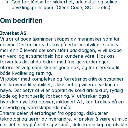
God forståelse for sikkerhet, arkitektur og solide
utviklingsprinsipper (Clean Code, SOLID etc.).
Om bedriften
Itverket AS
Vi tror at gode løsninger skapes av mennesker som tar
ansvar. Derfor har vi fokus på erfarne utviklere som vil
mer enn å levere det som står i backloggen, vi vil skape
en verdi og et samarbeid hos kundene våre. Hos oss
forventes det at du bidrar med faglige vurderinger,
utfordrer valg som ikke er gode nok, og tar eierskap til
både kvalitet og retning.
Vi jobber med komplekse og forretningskritiske systemer
der kravene til stabilitet, sikkerhet og videreutvikling er
høye. Det betyr at vi er opptatt av solid arkitektur, ryddig
kode og kontinuerlig forbedring. Vi utforsker også
hvordan nye teknologier, inkludert AI, kan brukes på en
ansvarlig og verdiskapende måte.
Internt deler vi erfaringer fra oppdrag, diskuterer
teknologi og lærer av hverandre. Vi ønsker å være et miljø
der det er trygt å stille spørsmål, dele kunnskap og utvikle