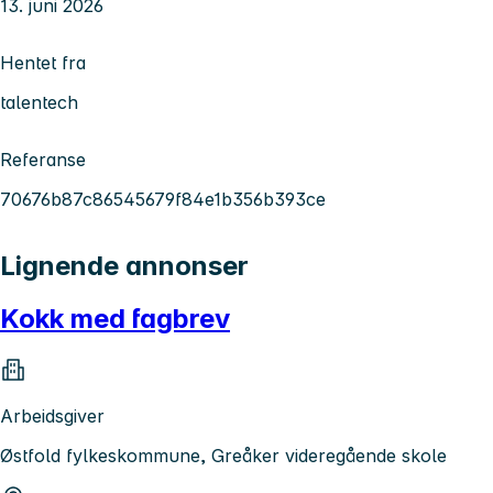
13. juni 2026
Hentet fra
talentech
Referanse
70676b87c86545679f84e1b356b393ce
Lignende annonser
Kokk med fagbrev
Arbeidsgiver
Østfold fylkeskommune, Greåker videregående skole