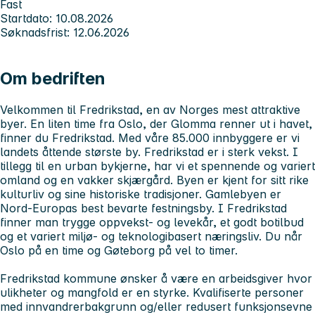
Fast
Startdato: 10.08.2026
Søknadsfrist: 12.06.2026
Om bedriften
Velkommen til Fredrikstad, en av Norges mest attraktive
byer. En liten time fra Oslo, der Glomma renner ut i havet,
finner du Fredrikstad. Med våre 85.000 innbyggere er vi
landets åttende største by. Fredrikstad er i sterk vekst. I
tillegg til en urban bykjerne, har vi et spennende og variert
omland og en vakker skjærgård. Byen er kjent for sitt rike
kulturliv og sine historiske tradisjoner. Gamlebyen er
Nord-Europas best bevarte festningsby. I Fredrikstad
finner man trygge oppvekst- og levekår, et godt botilbud
og et variert miljø- og teknologibasert næringsliv. Du når
Oslo på en time og Gøteborg på vel to timer.
Fredrikstad kommune ønsker å være en arbeidsgiver hvor
ulikheter og mangfold er en styrke. Kvalifiserte personer
med innvandrerbakgrunn og/eller redusert funksjonsevne