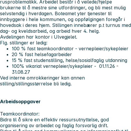
rusproblematikk. Arbeidet består i å veilede/hjelpe
brukerne til å mestre sine utfordringer, og bli mest mulig
selvstendig i hverdagen. Boteamet yter tjenester til
innbyggere i hele kommunen, og oppfølgingen foregår i
hovedsak i deres hjem. Stillingen innebærer p.t turnus med
dag- og kveldsarbeid, og arbeid hver 4. helg.
Avdelingen har kontor i Ulvegjelet.
Flg. stillinger er ledig:
100 % fast teamkoordinator - vernepleier/sykepleier
20 % fast helsefagarbeider
15 % fast studenstilling, helse/sosialfaglig utdanning
100% vikariat vernepleier/sykepleier - 01.11.26 -
31.08.27
Ved interne omrokkeringer kan annen
stilling/stillingsstørrelse bli ledig.
Arbeidsoppgaver
Teamkoordinator:
Bidra til å sikre en effektiv ressursutnyttelse, god
organisering av arbeidet og faglig forsvarlig drift.