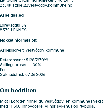
Lill Stabell, Kommunedirektør, 48 24 16
23,
lill.stabell@vestvagoy.kommune.no
Arbeidssted
Idrettsgata 54
8370 LEKNES
Nøkkelinformasjon:
Arbeidsgiver: Vestvågøy kommune
Referansenr.: 5128397099
Stillingsprosent: 100%
Fast
Søknadsfrist: 07.06.2026
Om bedriften
Midt i Lofoten finner du Vestvågøy, en kommune i vekst
med 11 500 innbyggere. Vi har sykehus og flyplass,