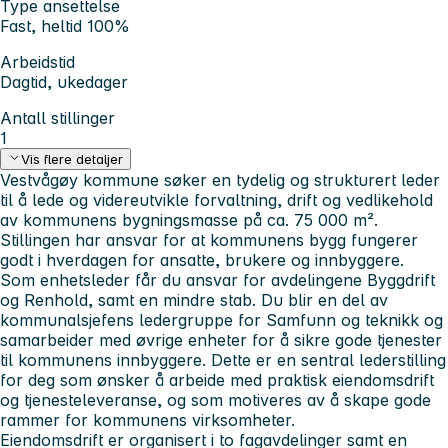
Type ansettelse
Fast, heltid 100%
Arbeidstid
Dagtid, ukedager
Antall stillinger
1
Vis flere detaljer
Vestvågøy kommune søker en tydelig og strukturert leder
til å lede og videreutvikle forvaltning, drift og vedlikehold
av kommunens bygningsmasse på ca. 75 000 m².
Stillingen har ansvar for at kommunens bygg fungerer
godt i hverdagen for ansatte, brukere og innbyggere.
Som enhetsleder får du ansvar for avdelingene Byggdrift
og Renhold, samt en mindre stab. Du blir en del av
kommunalsjefens ledergruppe for Samfunn og teknikk og
samarbeider med øvrige enheter for å sikre gode tjenester
til kommunens innbyggere. Dette er en sentral lederstilling
for deg som ønsker å arbeide med praktisk eiendomsdrift
og tjenesteleveranse, og som motiveres av å skape gode
rammer for kommunens virksomheter.
Eiendomsdrift er organisert i to fagavdelinger samt en