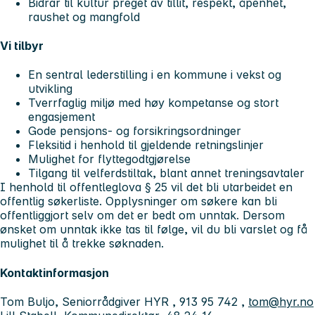
Bidrar til kultur preget av tillit, respekt, åpenhet,
raushet og mangfold
Vi tilbyr
En sentral lederstilling i en kommune i vekst og
utvikling
Tverrfaglig miljø med høy kompetanse og stort
engasjement
Gode pensjons- og forsikringsordninger
Fleksitid i henhold til gjeldende retningslinjer
Mulighet for flyttegodtgjørelse
Tilgang til velferdstiltak, blant annet treningsavtaler
I henhold til offentleglova § 25 vil det bli utarbeidet en
offentlig søkerliste. Opplysninger om søkere kan bli
offentliggjort selv om det er bedt om unntak. Dersom
ønsket om unntak ikke tas til følge, vil du bli varslet og få
mulighet til å trekke søknaden.
Kontaktinformasjon
Tom Buljo, Seniorrådgiver HYR , 913 95 742 ,
tom@hyr.no