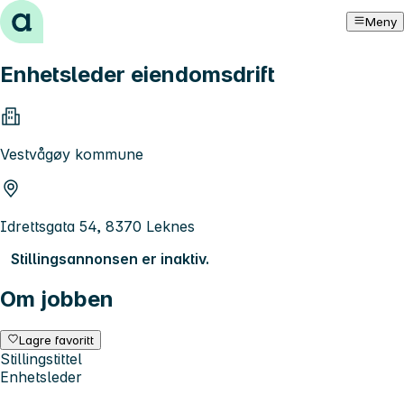
Hopp til innhold
Meny
Enhetsleder eiendomsdrift
Vestvågøy kommune
Idrettsgata 54, 8370 Leknes
Stillingsannonsen er inaktiv.
Om jobben
Lagre favoritt
Stillingstittel
Enhetsleder