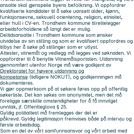
ansatte skal gjenspeile byens befolkning. Vi oppfordrer
kvalifiserte kandidater til å søke uansett alder, kjønn,
funksjonsevne, seksuell orientering, religion, etnisitet,
eller hull i CV-en. Trondheim kommune tilrettelegger
arbeidsforholdene så langt det er mulig.
Deltidsansatte i Trondheim kommune som ønsker
utvidelse av sin stilling og som er kvalifisert oppfordres og
tilbys her å søke på stillinger som er utlyst.
Attester, vitnemål og vedlegg må legges ved søknaden. Vi
oppfordrer til å benytte Vitnemålsportalen. Utdanning
gjennomført utenfor Norge må være godkjent av
Direktoratet for høyere utdanning og
kompetanse
(tidligere NOKUT), og godkjenningen må
dokumenteres.
Vi gjør oppmerksom på at søkere føres opp på offentlig
søkerliste. Det kan søkes om anonymitet, men det må
foreligge særskilte omstendigheter for å få innvilget
unntak, jf. Offentleglova § 25.
Gyldig politiattest må fremlegges der det er
påkrevd. Gyldig legitimasjon fremvises både på intervju og
første arbeidsdag.
Som en del av vårt samfunnsansvar og vårt arbeid med