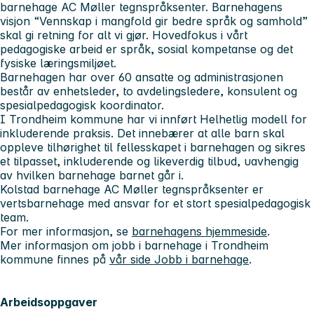
barnehage AC Møller tegnspråksenter. Barnehagens
visjon “Vennskap i mangfold gir bedre språk og samhold”
skal gi retning for alt vi gjør. Hovedfokus i vårt
pedagogiske arbeid er språk, sosial kompetanse og det
fysiske læringsmiljøet.
Barnehagen har over 60 ansatte og administrasjonen
består av enhetsleder, to avdelingsledere, konsulent og
spesialpedagogisk koordinator.
I Trondheim kommune har vi innført Helhetlig modell for
inkluderende praksis. Det innebærer at alle barn skal
oppleve tilhørighet til fellesskapet i barnehagen og sikres
et tilpasset, inkluderende og likeverdig tilbud, uavhengig
av hvilken barnehage barnet går i.
Kolstad barnehage AC Møller tegnspråksenter er
vertsbarnehage med ansvar for et stort spesialpedagogisk
team.
For mer informasjon, se
barnehagens hjemmeside
.
Mer informasjon om jobb i barnehage i Trondheim
kommune finnes på
vår side Jobb i barnehage
.
Arbeidsoppgaver