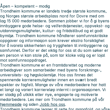
Åpen – kompetent – modig
Trondheim kommune er landets tredje største kommune,
og Norges største arbeidsplass nord for Dovre med om
lag 15 000 medarbeidere. Sammen jobber vi for å gi byens
innbyggere gode helse- og velferdstjenester, oppvekst- og
utdanningsmuligheter, kultur- og fritidstilbud og et godt
bymiljø. Trondheim kommune håndterer samfunnskritiske
oppgaver og informasjon som krever ekstra forsiktighet
for å ivareta sikkerheten og tryggheten til innbyggerne og
samfunnet. Derfor er det viktig for oss at du som søker er
en person vi kan stole på, som tar kloke valg og er lojal
mot samfunnsoppdraget.
Trondheim kommune er en framtidsrettet og moderne
arbeidsgiver som samarbeider med byens forsknings-,
universitets- og høgskolemiljø. Hos oss finnes det
spennende karrieremuligheter innen en svært bredt
spekter av fagfelt. Mange av våre medarbeidere har hatt
et langt og variert karriereløp internt i organisasjonen. Vi
er stadig på utkikk etter nye, engasjerte og motiverte
medarbeidere. Les mer om Trondheim kommune på vår
hjemmeside
og siden
Jobb hos oss
.
Trondheim kommune legger til rette for mangfold, og våre