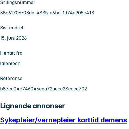
Stillingsnummer
38c61706-03de-4835-a6bd-1d74a905c413
Sist endret
15. juni 2026
Hentet fra
talentech
Referanse
b87cd04c746046eea72aecc28ccee702
Lignende annonser
Sykepleier/vernepleier korttid demens