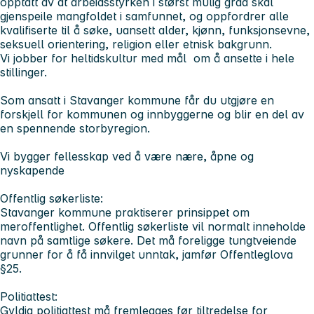
opptatt av at arbeidsstyrken i størst mulig grad skal
gjenspeile mangfoldet i samfunnet, og oppfordrer alle
kvalifiserte til å søke, uansett alder, kjønn, funksjonsevne,
seksuell orientering, religion eller etnisk bakgrunn.
Vi jobber for heltidskultur med mål om å ansette i hele
stillinger.
Som ansatt i Stavanger kommune får du utgjøre en
forskjell for kommunen og innbyggerne og blir en del av
en spennende storbyregion.
Vi bygger fellesskap ved å være nære, åpne og
nyskapende
Offentlig søkerliste:
Stavanger kommune praktiserer prinsippet om
meroffentlighet. Offentlig søkerliste vil normalt inneholde
navn på samtlige søkere. Det må foreligge tungtveiende
grunner for å få innvilget unntak, jamfør Offentleglova
§25.
Politiattest:
Gyldig politiattest må fremlegges før tiltredelse for