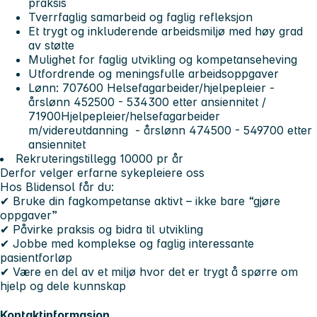
praksis
Tverrfaglig samarbeid og faglig refleksjon
Et trygt og inkluderende arbeidsmiljø med høy grad
av støtte
Mulighet for faglig utvikling og kompetanseheving
Utfordrende og meningsfulle arbeidsoppgaver
Lønn: 707600 Helsefagarbeider/hjelpepleier -
årslønn 452500 - 534300 etter ansiennitet /
71900Hjelpepleier/helsefagarbeider
m/videreutdanning - årslønn 474500 - 549700 etter
ansiennitet
Rekruteringstillegg 10000 pr år
D
erfor velger erfarne sykepleiere oss
Hos Blidensol får du:
✔ Bruke din fagkompetanse aktivt – ikke bare “gjøre
oppgaver”
✔ Påvirke praksis og bidra til utvikling
✔ Jobbe med komplekse og faglig interessante
pasientforløp
✔ Være en del av et miljø hvor det er trygt å spørre om
hjelp og dele kunnskap
Kontaktinformasjon