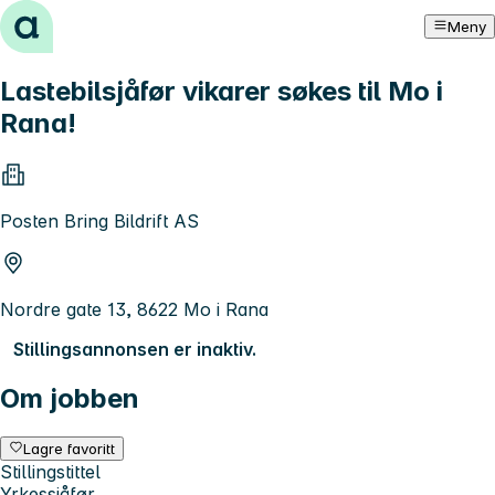
Hopp til innhold
Meny
Lastebilsjåfør vikarer søkes til Mo i
Rana!
Posten Bring Bildrift AS
Nordre gate 13, 8622 Mo i Rana
Stillingsannonsen er inaktiv.
Om jobben
Lagre favoritt
Stillingstittel
Yrkessjåfør