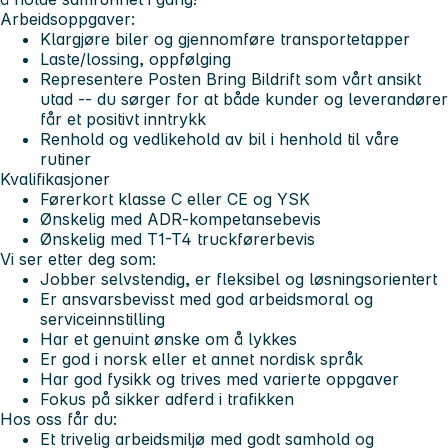
Arbeidsoppgaver:
Klargjøre biler og gjennomføre transportetapper
Laste/lossing, oppfølging
Representere Posten Bring Bildrift som vårt ansikt
utad -- du sørger for at både kunder og leverandører
får et positivt inntrykk
Renhold og vedlikehold av bil i henhold til våre
rutiner
Kvalifikasjoner
Førerkort klasse C eller CE og YSK
Ønskelig med ADR-kompetansebevis
Ønskelig med T1-T4 truckførerbevis
Vi ser etter deg som:
Jobber selvstendig, er fleksibel og løsningsorientert
Er ansvarsbevisst med god arbeidsmoral og
serviceinnstilling
Har et genuint ønske om å lykkes
Er god i norsk eller et annet nordisk språk
Har god fysikk og trives med varierte oppgaver
Fokus på sikker adferd i trafikken
Hos oss får du:
Et trivelig arbeidsmiljø med godt samhold og