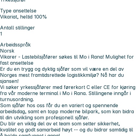
Type ansettelse
Vikariat, heltid 100%
Antall stillinger
1
Arbeidsspråk
Norsk
Vikarer - Lastebilsjåfører søkes til Mo i Rana! Mulighet for
fast ansettelse
Er du en trygg og dyktig sjåfør som vil være en del av
Norges mest framtidsrettede logistikkmiljø? Nå har du
sjansen!
Vi søker yrkessjåfører med førerkort C eller CE for kjøring
fra vår moderne terminal i Mo i Rana. Stillingene inngår i
turnusordning.
Som sjåfør hos oss får du en variert og spennende
arbeidsdag, samt en topp moderne bilpark, som kan bidra
til din utvikling som profesjonell sjåfør.
Du blir en viktig del av et team som setter sikkerhet,
kvalitet og godt samarbeid høyt -- og du bidrar samtidig til
å holde samfunnet i gang!