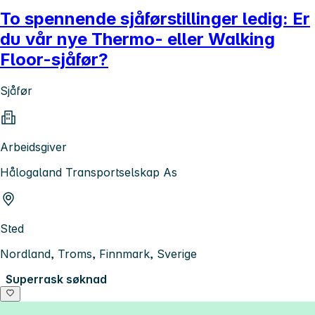
To spennende sjåførstillinger ledig: Er
du vår nye Thermo- eller Walking
Floor-sjåfør?
Sjåfør
Arbeidsgiver
Hålogaland Transportselskap As
Sted
Nordland, Troms, Finnmark, Sverige
Superrask søknad