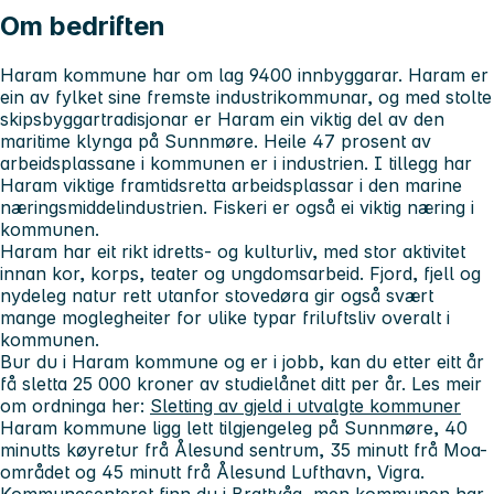
Om bedriften
Haram kommune har om lag 9400 innbyggarar. Haram er
ein av fylket sine fremste industrikommunar, og med stolte
skipsbyggartradisjonar er Haram ein viktig del av den
maritime klynga på Sunnmøre. Heile 47 prosent av
arbeidsplassane i kommunen er i industrien. I tillegg har
Haram viktige framtidsretta arbeidsplassar i den marine
næringsmiddelindustrien. Fiskeri er også ei viktig næring i
kommunen.
Haram har eit rikt idretts- og kulturliv, med stor aktivitet
innan kor, korps, teater og ungdomsarbeid. Fjord, fjell og
nydeleg natur rett utanfor stovedøra gir også svært
mange moglegheiter for ulike typar friluftsliv overalt i
kommunen.
Bur du i Haram kommune og er i jobb, kan du etter eitt år
få sletta 25 000 kroner av studielånet ditt per år. Les meir
om ordninga her:
Sletting av gjeld i utvalgte kommuner
Haram kommune ligg lett tilgjengeleg på Sunnmøre, 40
minutts køyretur frå Ålesund sentrum, 35 minutt frå Moa-
området og 45 minutt frå Ålesund Lufthavn, Vigra.
Kommunesenteret finn du i Brattvåg, men kommunen har