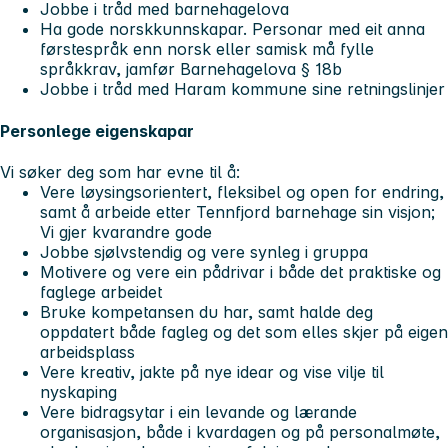
Jobbe i tråd med barnehagelova
Ha gode norskkunnskapar. Personar med eit anna
førstespråk enn norsk eller samisk må fylle
språkkrav, jamfør Barnehagelova § 18b
Jobbe i tråd med Haram kommune sine retningslinjer
Personlege eigenskapar
Vi søker deg som har evne til å:
Vere løysingsorientert, fleksibel og open for endring,
samt å arbeide etter Tennfjord barnehage sin visjon;
Vi gjer kvarandre gode
Jobbe sjølvstendig og vere synleg i gruppa
Motivere og vere ein pådrivar i både det praktiske og
faglege arbeidet
Bruke kompetansen du har, samt halde deg
oppdatert både fagleg og det som elles skjer på eigen
arbeidsplass
Vere kreativ, jakte på nye idear og vise vilje til
nyskaping
Vere bidragsytar i ein levande og lærande
organisasjon, både i kvardagen og på personalmøte,