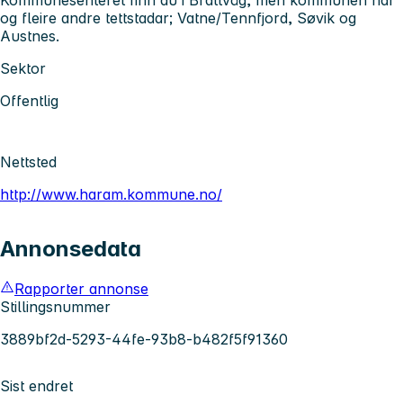
og fleire andre tettstadar; Vatne/Tennfjord, Søvik og
Austnes.
Sektor
Offentlig
Nettsted
http://www.haram.kommune.no/
Annonsedata
Rapporter annonse
Stillingsnummer
3889bf2d-5293-44fe-93b8-b482f5f91360
Sist endret