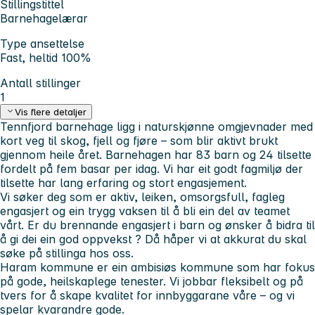
Stillingstittel
Barnehagelærar
Type ansettelse
Fast, heltid 100%
Antall stillinger
1
Vis flere detaljer
Tennfjord barnehage ligg i naturskjønne omgjevnader med
kort veg til skog, fjell og fjøre – som blir aktivt brukt
gjennom heile året. Barnehagen har 83 barn og 24 tilsette
fordelt på fem basar per idag. Vi har eit godt fagmiljø der
tilsette har lang erfaring og stort engasjement.
Vi søker deg som er aktiv, leiken, omsorgsfull, fagleg
engasjert og ein trygg vaksen til å bli ein del av teamet
vårt. Er du brennande engasjert i barn og ønsker å bidra til
å gi dei ein god oppvekst ? Då håper vi at akkurat du skal
søke på stillinga hos oss.
Haram kommune er ein ambisiøs kommune som har fokus
på gode, heilskaplege tenester. Vi jobbar fleksibelt og på
tvers for å skape kvalitet for innbyggarane våre – og vi
spelar kvarandre gode.