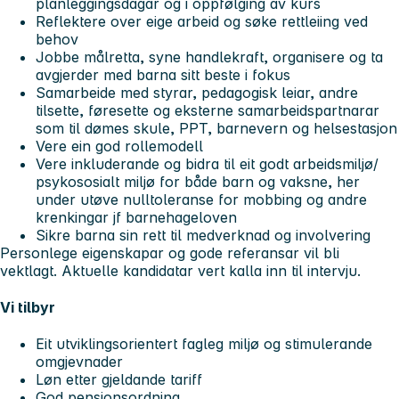
planleggingsdagar og i oppfølging av kurs
Reflektere over eige arbeid og søke rettleiing ved
behov
Jobbe målretta, syne handlekraft, organisere og ta
avgjerder med barna sitt beste i fokus
Samarbeide med styrar, pedagogisk leiar, andre
tilsette, føresette og eksterne samarbeidspartnarar
som til dømes skule, PPT, barnevern og helsestasjon
Vere ein god rollemodell
Vere inkluderande og bidra til eit godt arbeidsmiljø/
psykososialt miljø for både barn og vaksne, her
under utøve nulltoleranse for mobbing og andre
krenkingar jf barnehageloven
Sikre barna sin rett til medverknad og involvering
Personlege eigenskapar og gode referansar vil bli
vektlagt. Aktuelle kandidatar vert kalla inn til intervju.
Vi tilbyr
Eit utviklingsorientert fagleg miljø og stimulerande
omgjevnader
Løn etter gjeldande tariff
God pensjonsordning