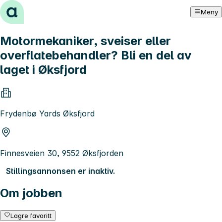
Hopp til innhold
Meny
Motormekaniker, sveiser eller
overflatebehandler? Bli en del av
laget i Øksfjord
Frydenbø Yards Øksfjord
Finnesveien 30, 9552 Øksfjorden
Stillingsannonsen er inaktiv.
Om jobben
Lagre favoritt