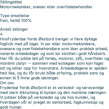
Stillingstittel
Motormekaniker, sveiser eller overflatebehandler
Type ansettelse
Fast, heltid 100%
Antall stillinger
4
Hos
Frydenbø Yards Øksfjord
trenger vi flere dyktige
fagfolk med på laget. Vi ser etter motormekanikere,
sveisere og overflatebehandlere som liker praktisk arbeid,
varierte arbeidsdager og som tar stolthet i godt håndverk.
Her får du jobbe tett på fartøy, motorer, stål, overflater og
maritimt utstyr -- sammen med kollegaer som kan faget
sitt og stiller opp for hverandre. Arbeidsdagene er sjelden
helt like, og du får brukt både erfaring, praktisk sans og
evnen til å finne gode løsninger.
Om oss
Frydenbø Yards Øksfjord er et verksted- og servicemiljø
med sterk tilknytning til kysten og den maritime næringen.
Vi jobber både på verkstedet og ute hos kunder, og
hverdagen vår er preget av samarbeid, fagkunnskap og
godt humør.