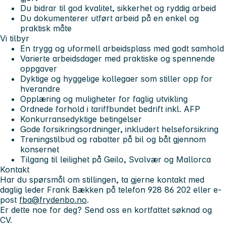
Du bidrar til god kvalitet, sikkerhet og ryddig arbeid
Du dokumenterer utført arbeid på en enkel og
praktisk måte
Vi tilbyr
En trygg og uformell arbeidsplass med godt samhold
Varierte arbeidsdager med praktiske og spennende
oppgaver
Dyktige og hyggelige kollegaer som stiller opp for
hverandre
Opplæring og muligheter for faglig utvikling
Ordnede forhold i tariffbundet bedrift inkl. AFP
Konkurransedyktige betingelser
Gode forsikringsordninger, inkludert helseforsikring
Treningstilbud og rabatter på bil og båt gjennom
konsernet
Tilgang til leilighet på Geilo, Svolvær og Mallorca
Kontakt
Har du spørsmål om stillingen, ta gjerne kontakt med
daglig leder
Frank Bækken
på telefon
928 86 202
eller e-
post
fba@frydenbo.no
.
Er dette noe for deg? Send oss en kortfattet søknad og
CV.