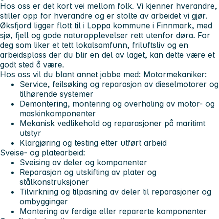
Hos oss er det kort vei mellom folk. Vi kjenner hverandre,
stiller opp for hverandre og er stolte av arbeidet vi gjør.
Øksfjord ligger flott til i Loppa kommune i Finnmark, med
sjø, fjell og gode naturopplevelser rett utenfor døra. For
deg som liker et tett lokalsamfunn, friluftsliv og en
arbeidsplass der du blir en del av laget, kan dette være et
godt sted å være.
Hos oss vil du blant annet jobbe med:
Motormekaniker:
Service, feilsøking og reparasjon av dieselmotorer og
tilhørende systemer
Demontering, montering og overhaling av motor- og
maskinkomponenter
Mekanisk vedlikehold og reparasjoner på maritimt
utstyr
Klargjøring og testing etter utført arbeid
Sveise- og platearbeid:
Sveising av deler og komponenter
Reparasjon og utskifting av plater og
stålkonstruksjoner
Tilvirkning og tilpasning av deler til reparasjoner og
ombygginger
Montering av ferdige eller reparerte komponenter