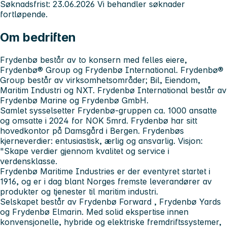
Søknadsfrist:
23.06.2026 Vi behandler søknader
fortløpende.
Om bedriften
Frydenbø består av to konsern med felles eiere,
Frydenbø® Group og Frydenbø International. Frydenbø®
Group består av virksomhetsområder; Bil, Eiendom,
Maritim Industri og NXT. Frydenbø International består av
Frydenbø Marine og Frydenbø GmbH.
Samlet sysselsetter Frydenbø-gruppen ca. 1000 ansatte
og omsatte i 2024 for NOK 5mrd. Frydenbø har sitt
hovedkontor på Damsgård i Bergen. Frydenbøs
kjerneverdier: entusiastisk, ærlig og ansvarlig. Visjon:
"Skape verdier gjennom kvalitet og service i
verdensklasse.
Frydenbø Maritime Industries
er der eventyret startet i
1916, og er i dag blant Norges fremste leverandører av
produkter og tjenester til maritim industri.
Selskapet består av
Frydenbø Forward
,
Frydenbø Yards
og
Frydenbø
Elmarin
. Med solid ekspertise innen
konvensjonelle, hybride og elektriske fremdriftssystemer,