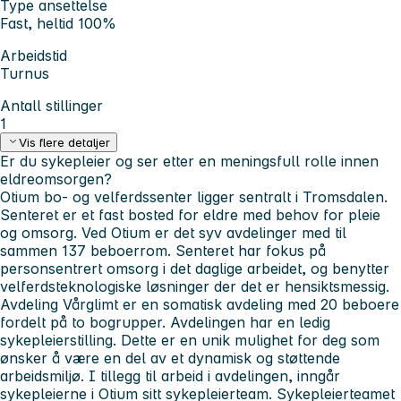
Type ansettelse
Fast, heltid 100%
Arbeidstid
Turnus
Antall stillinger
1
Vis flere detaljer
Er du sykepleier og ser etter en meningsfull rolle innen
eldreomsorgen?
Otium bo- og velferdssenter ligger sentralt i Tromsdalen.
Senteret er et fast bosted for eldre med behov for pleie
og omsorg. Ved Otium er det syv avdelinger med til
sammen 137 beboerrom. Senteret har fokus på
personsentrert omsorg i det daglige arbeidet, og benytter
velferdsteknologiske løsninger der det er hensiktsmessig.
Avdeling Vårglimt er en somatisk avdeling med 20 beboere
fordelt på to bogrupper. Avdelingen har en ledig
sykepleierstilling. Dette er en unik mulighet for deg som
ønsker å være en del av et dynamisk og støttende
arbeidsmiljø. I tillegg til arbeid i avdelingen, inngår
sykepleierne i Otium sitt sykepleierteam. Sykepleierteamet