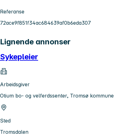
Referanse
72ace9f851f34ac684639af0b6eda307
Lignende annonser
Sykepleier
Arbeidsgiver
Otium bo- og velferdssenter, Tromsø kommune
Sted
Tromsdalen