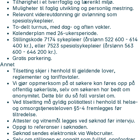
Tilhørighet i et tverrfaglig og lærerikt miljø.
Muligheter til faglig utvikling og personlig mestring.
Relevant videreutdanning gir avlønning som
spesialsykepleier.
To-delt turnus, med dag- og aften vakter.
Kalenderplan med 26-ukersperiode.
Stillingskode 7174 sykepleier (årslønn 522 600 - 614
400 kr.), eller 7523 spesialsykepleier (årslønn 563
600 - 646 200 kr.).
Gratis parkering.
Annet
Tilsetting skjer i henhold til gjeldende lover,
reglementer og tariffavtaler.
Vi gjør oppmerksom på at søkere kan føres opp på
offentlig søkerliste, selv om søkeren har bedt om
anonymitet. Dette blir du så fall varslet om.
Ved tilsetting må gyldig politiattest i henhold til helse-
og omsorgstjenesteloven §5-4 fremlegges før
tiltredelse.
Attester og vitnemål legges ved søknad før intervju.
Oppgi to referanser i søknaden.
Søknad sendes elektronisk via Webcruiter.
Selv om stillingen er oppgitt som fulltid, oppfordrer