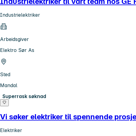
Industrielektriker til vårt team hos GE
Industrielektriker
Arbeidsgiver
Elektro Sør As
Sted
Mandal
Superrask søknad
Vi søker elektriker til spennende prosj
Elektriker