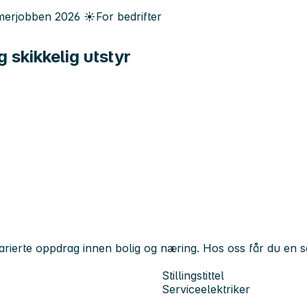
erjobben
2026
☀️
For bedrifter
g skikkelig utstyr
varierte oppdrag innen bolig og næring. Hos oss får du en s
Stillingstittel
Serviceelektriker