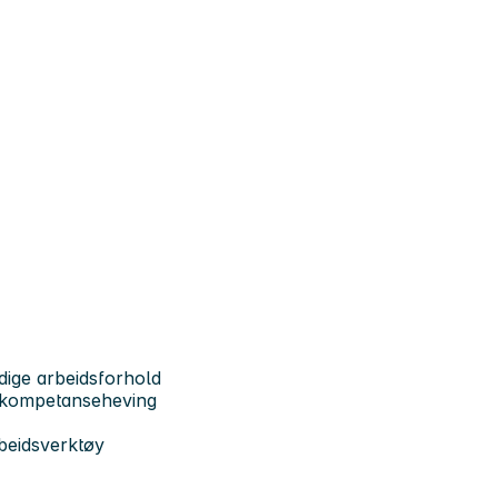
ddige arbeidsforhold
g kompetanseheving
rbeidsverktøy