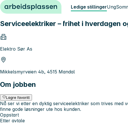
Hopp til innhold
Ledige stillinger
Ung
Somm
Serviceelektriker – frihet i hverdagen o
Elektro Sør As
Mikkelsmyrveien 4b, 4515 Mandal
Om jobben
Lagre favoritt
Nå ser vi etter en dyktig serviceelektriker som trives med 
finne gode løsninger ute hos kunden.
Oppstart
Etter avtale