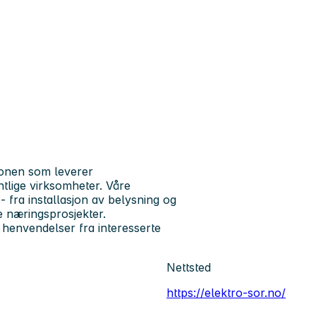
ionen som leverer
ntlige virksomheter. Våre
 fra installasjon av belysning og
re næringsprosjekter.
 henvendelser fra interesserte
Nettsted
https://elektro-sor.no/