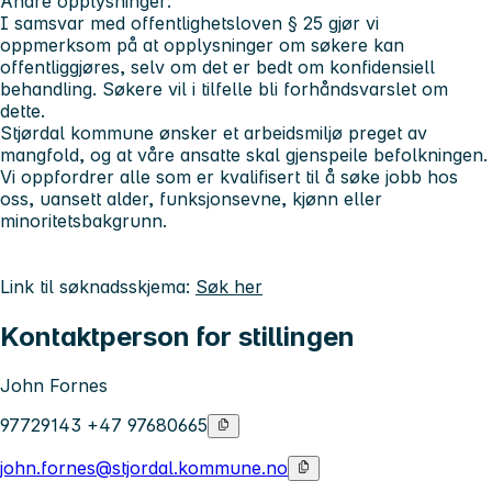
Andre opplysninger:
I samsvar med offentlighetsloven § 25 gjør vi
oppmerksom på at opplysninger om søkere kan
offentliggjøres, selv om det er bedt om konfidensiell
behandling. Søkere vil i tilfelle bli forhåndsvarslet om
dette.
Stjørdal kommune ønsker et arbeidsmiljø preget av
mangfold, og at våre ansatte skal gjenspeile befolkningen.
Vi oppfordrer alle som er kvalifisert til å søke jobb hos
oss, uansett alder, funksjonsevne, kjønn eller
minoritetsbakgrunn.
Link til søknadsskjema:
Søk her
Kontaktperson for stillingen
John Fornes
97729143 +47 97680665
john.fornes@stjordal.kommune.no