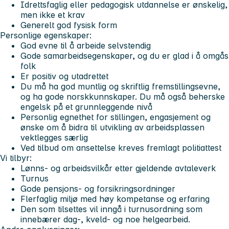
Idrettsfaglig eller pedagogisk utdannelse er ønskelig,
men ikke et krav
Generelt god fysisk form
Personlige egenskaper:
God evne til å arbeide selvstendig
Gode samarbeidsegenskaper, og du er glad i å omgås
folk
Er positiv og utadrettet
Du må ha god muntlig og skriftlig fremstillingsevne,
og ha gode norskkunnskaper. Du må også beherske
engelsk på et grunnleggende nivå
Personlig egnethet for stillingen, engasjement og
ønske om å bidra til utvikling av arbeidsplassen
vektlegges særlig
Ved tilbud om ansettelse kreves fremlagt politiattest
Vi tilbyr:
Lønns- og arbeidsvilkår etter gjeldende avtaleverk
Turnus
Gode pensjons- og forsikringsordninger
Flerfaglig miljø med høy kompetanse og erfaring
Den som tilsettes vil inngå i turnusordning som
innebærer dag-, kveld- og noe helgearbeid.