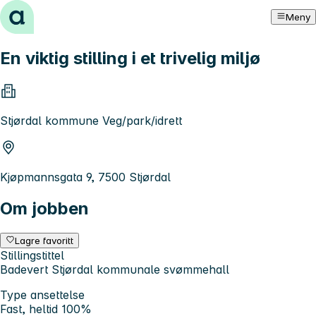
Hopp til innhold
Meny
En viktig stilling i et trivelig miljø
Stjørdal kommune Veg/park/idrett
Kjøpmannsgata 9, 7500 Stjørdal
Om jobben
Lagre favoritt
Stillingstittel
Badevert Stjørdal kommunale svømmehall
Type ansettelse
Fast, heltid 100%