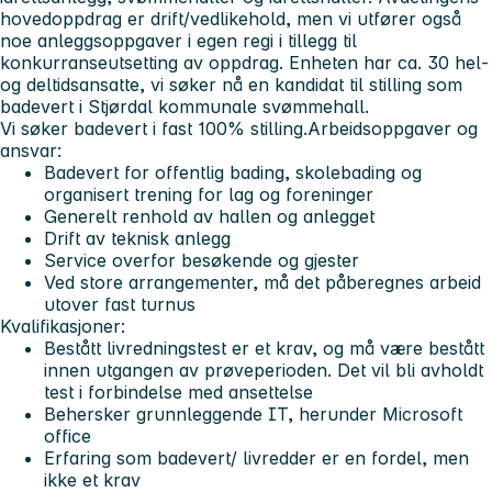
hovedoppdrag er drift/vedlikehold, men vi utfører også
noe anleggsoppgaver i egen regi i tillegg til
konkurranseutsetting av oppdrag. Enheten har ca. 30 hel-
og deltidsansatte, vi søker nå en kandidat til stilling som
badevert i Stjørdal kommunale svømmehall.
Vi søker badevert i fast 100% stilling.
Arbeidsoppgaver og
ansvar:
Badevert for offentlig bading, skolebading og
organisert trening for lag og foreninger
Generelt renhold av hallen og anlegget
Drift av teknisk anlegg
Service overfor besøkende og gjester
Ved store arrangementer, må det påberegnes arbeid
utover fast turnus
Kvalifikasjoner:
Bestått livredningstest er et krav, og må være bestått
innen utgangen av prøveperioden. Det vil bli avholdt
test i forbindelse med ansettelse
Behersker grunnleggende IT, herunder Microsoft
office
Erfaring som badevert/ livredder er en fordel, men
ikke et krav