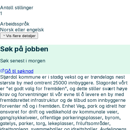
Antall stillinger
1
Arbeidsspråk
Norsk eller engelsk
Vis flere detaljer
Søk på jobben
Søk senest i morgen
Gå til søknad
Stjørdal kommune er i stadig vekst og er trøndelags nest
største by med omtrent 25000 innbyggere. Slagordet vårt
er "et godt valg for fremtiden", og dette stiller svært høye
krav og forventninger til vår evne til å levere en by med
fremtidsrettet infrastruktur og de tilbud som innbyggerne
forventer nå og i fremtiden. Enhet Veg, park og idrett har
ansvaret for drift og vedlikehold av kommunale veier,
gang/sykkelveier, offentlige parkeringsplasser, byrom,
gatelys, parker, torg, lekeplasser, friluftsområder,
idrettsanlegg, svømmehaller og idrettshaller. Avdelingens