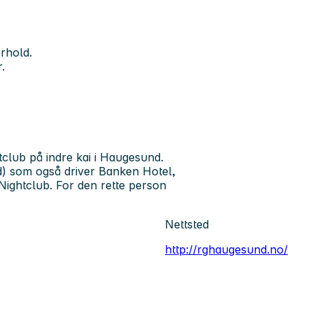
rhold.
.
club på indre kai i Haugesund.
) som også driver Banken Hotel,
ightclub. For den rette person
Nettsted
http://rghaugesund.no/