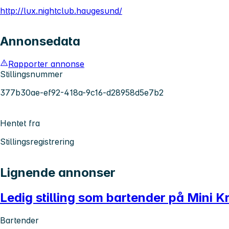
http://lux.nightclub.haugesund/
Annonsedata
Rapporter annonse
Stillingsnummer
377b30ae-ef92-418a-9c16-d28958d5e7b2
Hentet fra
Stillingsregistrering
Lignende annonser
Ledig stilling som bartender på Mini 
Bartender