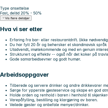
Type ansettelse
Fast, deltid 20% - 50%
Vis flere detaljer
Hva vi ser etter
Erfaring fra bar- eller restaurantdrift. (ikke nødvendig
Du har fylt 20 år og behersker et skandinavisk språk 
Utadvendt, imøtekommende og med en genuin interess
Strukturert og effektiv -- også når det koker på travl
Gode samarbeidsevner og godt humør.
Arbeidsoppgaver
Tilberede og servere drinker og andre drikkevarer med
Sørge for ypperste gjesteservice og skape en god at
Holde orden og renhold i baren i henhold til skjenker
Varepåfylling, bestilling og klargjøring av baren.
Veilede gjester og anbefale menyer/drinker.