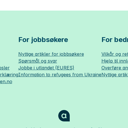
For jobbsøkere
For bedr
Nyttige artikler for jobbsøkere
Vilkår og ret
Spørsmål og svar
Hjelp til inn
sler
Jobbe i utlandet (EURES)
Overføre a
erklæring
Information to refugees from Ukraine
Nyttige artik
sen.no