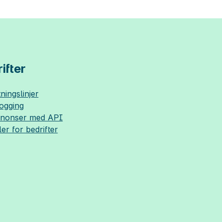
ifter
ningslinjer
logging
nnonser med API
ler for bedrifter