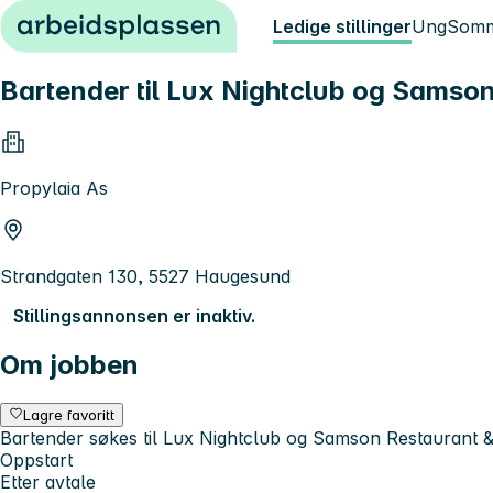
Hopp til innhold
Ledige stillinger
Ung
Somm
Bartender til Lux Nightclub og Samso
Propylaia As
Strandgaten 130, 5527 Haugesund
Stillingsannonsen er inaktiv.
Om jobben
Lagre favoritt
Bartender søkes til Lux Nightclub og Samson Restaurant &
Oppstart
Etter avtale