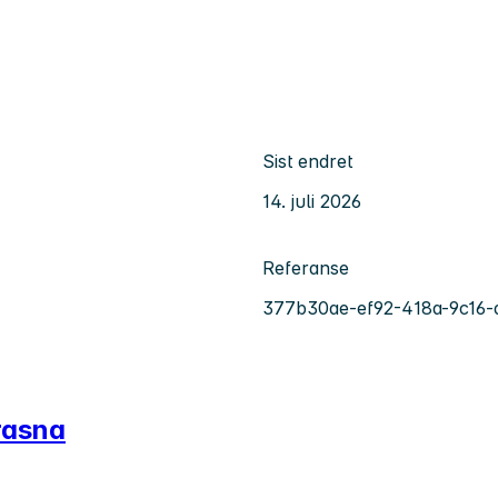
Sist endret
14. juli 2026
Referanse
377b30ae-ef92-418a-9c16
Krasna