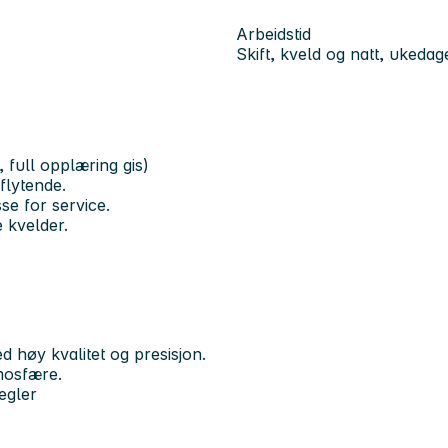
Arbeidstid
Skift, kveld og natt, ukedag
, full opplæring gis)
flytende.
e for service.
e kvelder.
 høy kvalitet og presisjon.
mosfære.
egler