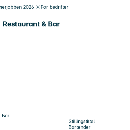
erjobben
2026
☀️
For bedrifter
n Restaurant & Bar
 Bar.
Stillingstittel
Bartender