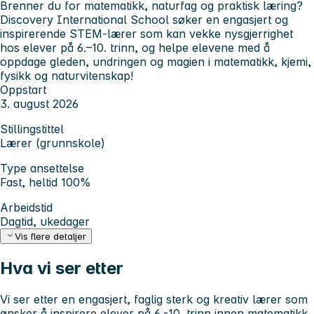
Brenner du for matematikk, naturfag og praktisk læring?
Discovery International School søker en engasjert og
inspirerende STEM-lærer som kan vekke nysgjerrighet
hos elever på 6.–10. trinn, og helpe elevene med å
oppdage gleden, undringen og magien i matematikk, kjemi,
fysikk og naturvitenskap!
Oppstart
3. august 2026
Stillingstittel
Lærer (grunnskole)
Type ansettelse
Fast, heltid 100%
Arbeidstid
Dagtid, ukedager
Vis flere detaljer
Hva vi ser etter
Vi ser etter en engasjert, faglig sterk og kreativ lærer som
ønsker å inspirere elever på 6.-10. trinn innen matematikk,