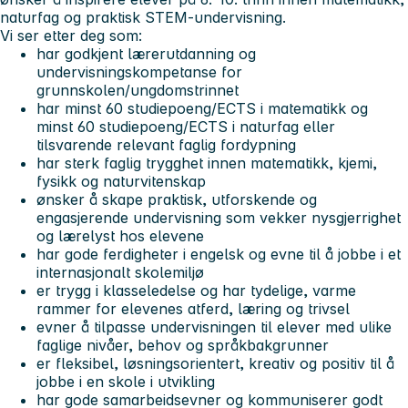
naturfag og praktisk STEM-undervisning.
Vi ser etter deg som:
har godkjent lærerutdanning og
undervisningskompetanse for
grunnskolen/ungdomstrinnet
har minst
60 studiepoeng/ECTS i matematikk
og
minst
60 studiepoeng/ECTS i naturfag
eller
tilsvarende relevant faglig fordypning
har sterk faglig trygghet innen matematikk, kjemi,
fysikk og naturvitenskap
ønsker å skape praktisk, utforskende og
engasjerende undervisning som vekker nysgjerrighet
og lærelyst hos elevene
har gode ferdigheter i engelsk og evne til å jobbe i et
internasjonalt skolemiljø
er trygg i klasseledelse og har tydelige, varme
rammer for elevenes atferd, læring og trivsel
evner å tilpasse undervisningen til elever med ulike
faglige nivåer, behov og språkbakgrunner
er fleksibel, løsningsorientert, kreativ og positiv til å
jobbe i en skole i utvikling
har gode samarbeidsevner og kommuniserer godt