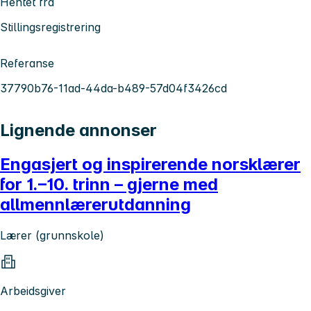
Hentet fra
Stillingsregistrering
Referanse
37790b76-11ad-44da-b489-57d04f3426cd
Lignende annonser
Engasjert og inspirerende norsklærer
for 1.–10. trinn – gjerne med
allmennlærerutdanning
Lærer (grunnskole)
Arbeidsgiver