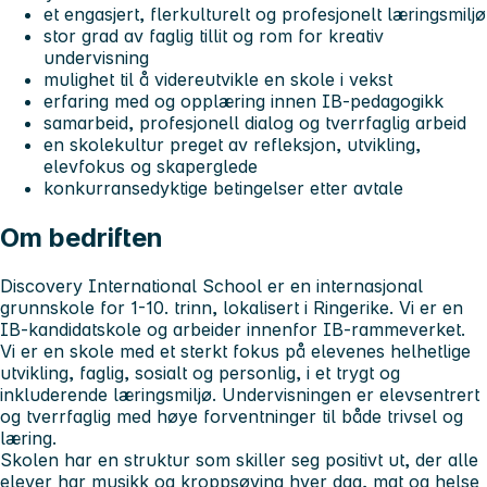
et engasjert, flerkulturelt og profesjonelt læringsmiljø
stor grad av faglig tillit og rom for kreativ
undervisning
mulighet til å videreutvikle en skole i vekst
erfaring med og opplæring innen IB-pedagogikk
samarbeid, profesjonell dialog og tverrfaglig arbeid
en skolekultur preget av refleksjon, utvikling,
elevfokus og skaperglede
konkurransedyktige betingelser etter avtale
Om bedriften
Discovery International School er en internasjonal
grunnskole for 1-10. trinn, lokalisert i Ringerike. Vi er en
IB-kandidatskole og arbeider innenfor IB-rammeverket.
Vi er en skole med et sterkt fokus på elevenes helhetlige
utvikling, faglig, sosialt og personlig, i et trygt og
inkluderende læringsmiljø. Undervisningen er elevsentrert
og tverrfaglig med høye forventninger til både trivsel og
læring.
Skolen har en struktur som skiller seg positivt ut, der alle
elever har musikk og kroppsøving hver dag, mat og helse