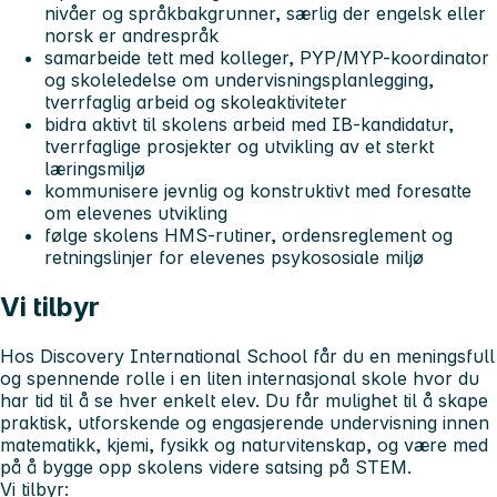
nivåer og språkbakgrunner, særlig der engelsk eller
norsk er andrespråk
samarbeide tett med kolleger, PYP/MYP-koordinator
og skoleledelse om undervisningsplanlegging,
tverrfaglig arbeid og skoleaktiviteter
bidra aktivt til skolens arbeid med IB-kandidatur,
tverrfaglige prosjekter og utvikling av et sterkt
læringsmiljø
kommunisere jevnlig og konstruktivt med foresatte
om elevenes utvikling
følge skolens HMS-rutiner, ordensreglement og
retningslinjer for elevenes psykososiale miljø
Vi tilbyr
Hos Discovery International School får du en meningsfull
og spennende rolle i en liten internasjonal skole hvor du
har tid til å se hver enkelt elev. Du får mulighet til å skape
praktisk, utforskende og engasjerende undervisning innen
matematikk, kjemi, fysikk og naturvitenskap, og være med
på å bygge opp skolens videre satsing på STEM.
Vi tilbyr: