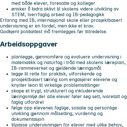
med både elever, foresatte og kolleger
ønsker å bidra aktivt til skolens videre utvikling av
STEM, tverrfaglig arbeid og IB-pedagogikk
Erfaring med IB, internasjonal skole eller prosjektbasert
undervisning er en fordel, men ikke et krav.
Godkjent politiattest må fremlegges før tiltredelse.
Arbeidsoppgaver
planlegge, gjennomføre og evaluere undervisning i
matematikk og naturfag i tråd med skolens læreplan,
IB-rammeverket og gjeldende læringsmål
legge til rette for praktisk, utforskende og
prosjektbasert læring som engasjerer elevene og
knytter teori til virkelige problemstillinger
skape et trygt, strukturert og inkluderende
læringsmiljø der alle elever føler seg sett, ivaretatt og
faglig utfordret
følge opp elevenes faglige, sosiale og personlige
utvikling gjennom målsetting, vurdering og
dokumentasjon
tilpasse undervisningen for elever med ulike behov,