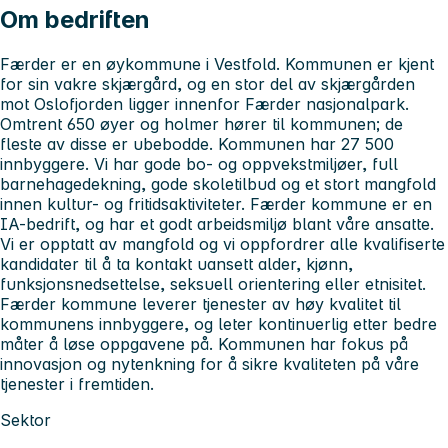
Om bedriften
Færder er en øykommune i Vestfold. Kommunen er kjent
for sin vakre skjærgård, og en stor del av skjærgården
mot Oslofjorden ligger innenfor Færder nasjonalpark.
Omtrent 650 øyer og holmer hører til kommunen; de
fleste av disse er ubebodde. Kommunen har 27 500
innbyggere. Vi har gode bo- og oppvekstmiljøer, full
barnehagedekning, gode skoletilbud og et stort mangfold
innen kultur- og fritidsaktiviteter. Færder kommune er en
IA-bedrift, og har et godt arbeidsmiljø blant våre ansatte.
Vi er opptatt av mangfold og vi oppfordrer alle kvalifiserte
kandidater til å ta kontakt uansett alder, kjønn,
funksjonsnedsettelse, seksuell orientering eller etnisitet.
Færder kommune leverer tjenester av høy kvalitet til
kommunens innbyggere, og leter kontinuerlig etter bedre
måter å løse oppgavene på. Kommunen har fokus på
innovasjon og nytenkning for å sikre kvaliteten på våre
tjenester i fremtiden.
Sektor