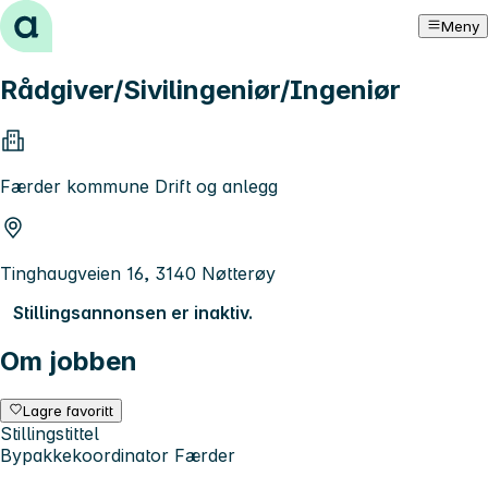
Hopp til innhold
Meny
Rådgiver/Sivilingeniør/Ingeniør
Færder kommune Drift og anlegg
Tinghaugveien 16, 3140 Nøtterøy
Stillingsannonsen er inaktiv.
Om jobben
Lagre favoritt
Stillingstittel
Bypakkekoordinator Færder