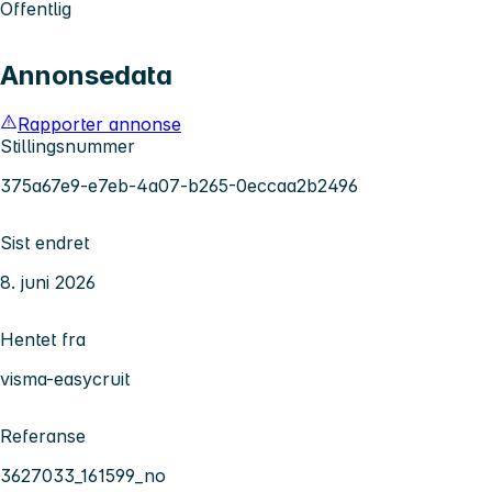
Offentlig
Annonsedata
Rapporter annonse
Stillingsnummer
375a67e9-e7eb-4a07-b265-0eccaa2b2496
Sist endret
8. juni 2026
Hentet fra
visma-easycruit
Referanse
3627033_161599_no