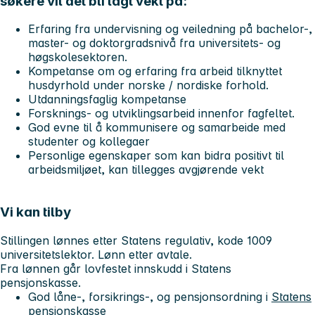
søkere vil det bli lagt vekt på:
Erfaring fra undervisning og veiledning på bachelor-,
master- og doktorgradsnivå fra universitets- og
høgskolesektoren.
Kompetanse om og erfaring fra arbeid tilknyttet
husdyrhold under norske / nordiske forhold.
Utdanningsfaglig kompetanse
Forsknings- og utviklingsarbeid innenfor fagfeltet.
God evne til å kommunisere og samarbeide med
studenter og kollegaer
Personlige egenskaper som kan bidra positivt til
arbeidsmiljøet, kan tillegges avgjørende vekt
Vi kan tilby
Stillingen lønnes etter Statens regulativ, kode 1009
universitetslektor. Lønn etter avtale.
Fra lønnen går lovfestet innskudd i Statens
pensjonskasse.
God låne-, forsikrings-, og pensjonsordning i
Statens
pensjonskasse