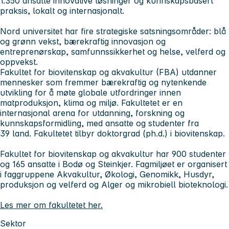
1.350 ansatte innovative løsninger og kunnskapsbasert
praksis, lokalt og internasjonalt.
Nord universitet har fire strategiske satsningsområder: blå
og grønn vekst, bærekraftig innovasjon og
entreprenørskap, samfunnssikkerhet og helse, velferd og
oppvekst.
Fakultet for biovitenskap og akvakultur (FBA)
utdanner
mennesker som fremmer bærekraftig og nytenkende
utvikling for å møte globale utfordringer innen
matproduksjon, klima og miljø. Fakultetet er en
internasjonal arena for utdanning, forskning og
kunnskapsformidling, med ansatte og studenter fra
39 land. Fakultetet tilbyr doktorgrad (ph.d.) i biovitenskap.
Fakultet for biovitenskap og akvakultur har 900 studenter
og 165 ansatte i Bodø og Steinkjer. Fagmiljøet er organisert
i faggruppene Akvakultur, Økologi, Genomikk, Husdyr,
produksjon og velferd og Alger og mikrobiell bioteknologi.
Les mer om fakultetet her.
Sektor