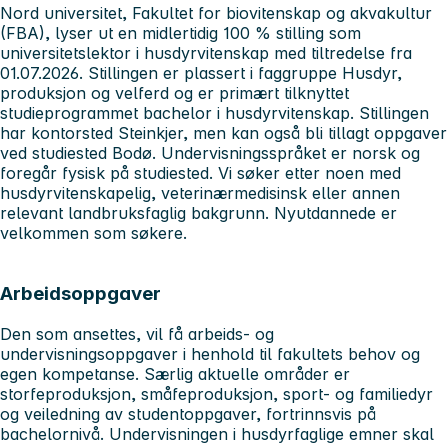
Nord universitet, Fakultet for biovitenskap og akvakultur
(FBA), lyser ut en midlertidig 100 % stilling som
universitetslektor i husdyrvitenskap med tiltredelse fra
01.07.2026. Stillingen er plassert i faggruppe Husdyr,
produksjon og velferd og er primært tilknyttet
studieprogrammet bachelor i husdyrvitenskap. Stillingen
har kontorsted Steinkjer, men kan også bli tillagt oppgaver
ved studiested Bodø. Undervisningsspråket er norsk og
foregår fysisk på studiested. Vi søker etter noen med
husdyrvitenskapelig, veterinærmedisinsk eller annen
relevant landbruksfaglig bakgrunn. Nyutdannede er
velkommen som søkere.
Arbeidsoppgaver
Den som ansettes, vil få arbeids- og
undervisningsoppgaver i henhold til fakultets behov og
egen kompetanse. Særlig aktuelle områder er
storfeproduksjon, småfeproduksjon, sport- og familiedyr
og veiledning av studentoppgaver, fortrinnsvis på
bachelornivå. Undervisningen i husdyrfaglige emner skal