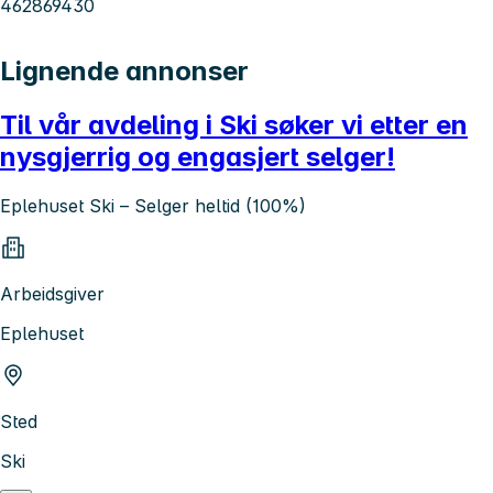
462869430
Lignende annonser
Til vår avdeling i Ski søker vi etter en
nysgjerrig og engasjert selger!
Eplehuset Ski – Selger heltid (100%)
Arbeidsgiver
Eplehuset
Sted
Ski