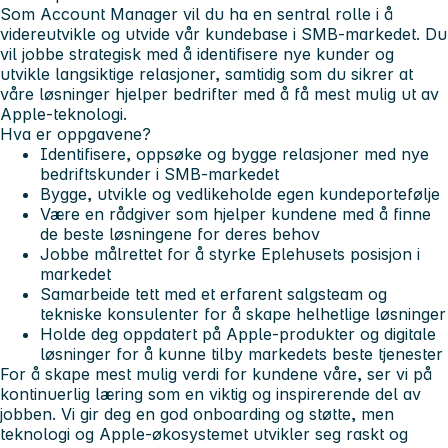
Som Account Manager vil du ha en sentral rolle i å
videreutvikle og utvide vår kundebase i SMB-markedet. Du
vil jobbe strategisk med å identifisere nye kunder og
utvikle langsiktige relasjoner, samtidig som du sikrer at
våre løsninger hjelper bedrifter med å få mest mulig ut av
Apple-teknologi.
Hva er oppgavene?
Identifisere, oppsøke og bygge relasjoner med nye
bedriftskunder i SMB-markedet
Bygge, utvikle og vedlikeholde egen kundeportefølje
Være en rådgiver som hjelper kundene med å finne
de beste løsningene for deres behov
Jobbe målrettet for å styrke Eplehusets posisjon i
markedet
Samarbeide tett med et erfarent salgsteam og
tekniske konsulenter for å skape helhetlige løsninger
Holde deg oppdatert på Apple-produkter og digitale
løsninger for å kunne tilby markedets beste tjenester
For å skape mest mulig verdi for kundene våre, ser vi på
kontinuerlig læring som en viktig og inspirerende del av
jobben. Vi gir deg en god onboarding og støtte, men
teknologi og Apple-økosystemet utvikler seg raskt og