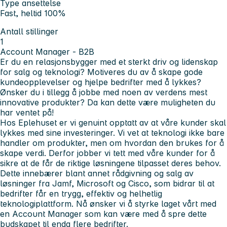
Type ansettelse
Fast, heltid 100%
Antall stillinger
1
Account Manager - B2B
Er du en relasjonsbygger med et sterkt driv og lidenskap
for salg og teknologi? Motiveres du av å skape gode
kundeopplevelser og hjelpe bedrifter med å lykkes?
Ønsker du i tillegg å jobbe med noen av verdens mest
innovative produkter? Da kan dette være muligheten du
har ventet på!
Hos Eplehuset er vi genuint opptatt av at våre kunder skal
lykkes med sine investeringer. Vi vet at teknologi ikke bare
handler om produkter, men om hvordan den brukes for å
skape verdi. Derfor jobber vi tett med våre kunder for å
sikre at de får de riktige løsningene tilpasset deres behov.
Dette innebærer blant annet rådgivning og salg av
løsninger fra Jamf, Microsoft og Cisco, som bidrar til at
bedrifter får en trygg, effektiv og helhetlig
teknologiplattform. Nå ønsker vi å styrke laget vårt med
en Account Manager som kan være med å spre dette
budskapet til enda flere bedrifter.