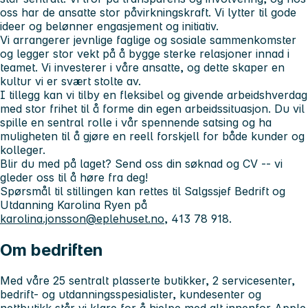
oss har de ansatte stor påvirkningskraft. Vi lytter til gode
ideer og belønner engasjement og initiativ.
Vi arrangerer jevnlige faglige og sosiale sammenkomster
og legger stor vekt på å bygge sterke relasjoner innad i
teamet. Vi investerer i våre ansatte, og dette skaper en
kultur vi er svært stolte av.
I tillegg kan vi tilby en fleksibel og givende arbeidshverdag
med stor frihet til å forme din egen arbeidssituasjon. Du vil
spille en sentral rolle i vår spennende satsing og ha
muligheten til å gjøre en reell forskjell for både kunder og
kolleger.
Blir du med på laget? Send oss din søknad og CV -- vi
gleder oss til å høre fra deg!
Spørsmål til stillingen kan rettes til Salgssjef Bedrift og
Utdanning Karolina Ryen på
karolina.jonsson@eplehuset.no
, 413 78 918.
Om bedriften
Med våre 25 sentralt plasserte butikker, 2 servicesenter,
bedrift- og utdanningsspesialister, kundesenter og
nettbutikk står vi klare for å hjelpe med alt innenfor Apple