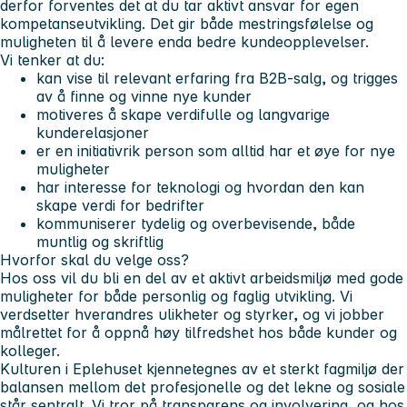
derfor forventes det at du tar aktivt ansvar for egen
kompetanseutvikling. Det gir både mestringsfølelse og
muligheten til å levere enda bedre kundeopplevelser.
Vi tenker at du:
kan vise til relevant erfaring fra B2B-salg, og trigges
av å finne og vinne nye kunder
motiveres å skape verdifulle og langvarige
kunderelasjoner
er en initiativrik person som alltid har et øye for nye
muligheter
har interesse for teknologi og hvordan den kan
skape verdi for bedrifter
kommuniserer tydelig og overbevisende, både
muntlig og skriftlig
Hvorfor skal du velge oss?
Hos oss vil du bli en del av et aktivt arbeidsmiljø med gode
muligheter for både personlig og faglig utvikling. Vi
verdsetter hverandres ulikheter og styrker, og vi jobber
målrettet for å oppnå høy tilfredshet hos både kunder og
kolleger.
Kulturen i Eplehuset kjennetegnes av et sterkt fagmiljø der
balansen mellom det profesjonelle og det lekne og sosiale
står sentralt. Vi tror på transparens og involvering, og hos