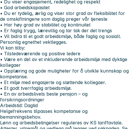
• Du viser engasjement, redelighet og respekt
• God arbeidskapasitet
• Du er tydelig, ærlig og viser stor grad av fleksibilitet for
de omskiftningene som daglig preger vår tjeneste
• Har høy grad av stabilitet og kontinuitet
• Er faglig trygg, lærevillig og tar tak der det trengs
• Vil bidra til et godt arbeidsmiljø, både faglig og sosialt.
Personlig egnethet vektlegges.
Vi kan tilby:
• Tilstedeværende og positive ledere
• Være en del av et inkluderende arbeidsmiljø med dyktige
kollegaer
• Opplæring og gode muligheter for å utvikle kunnskap og
kompetanse.
• Et miljø med engasjerte og støttende kollegaer.
• Et godt tverrfaglig arbeidsmiljø.
• En av arbeidslivets beste pensjon – og
forsikringsordninger
Arbeidstid: Dagtid
Helgefrekvens tilpasses kompetanse og
bemanningsbehov.
Lønn og arbeidsbetingelser reguleres av KS tariffavtale.
Attester, vitnemål og vedlegg må legges ved søknaden. Se