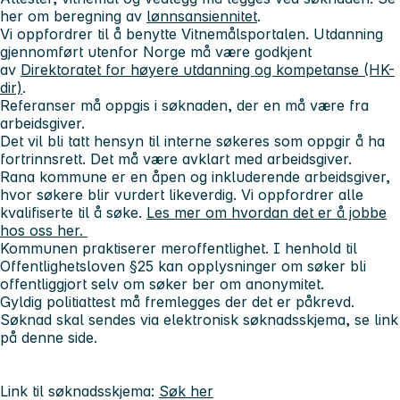
her om beregning av
lønnsansiennitet
.
Vi oppfordrer til å benytte Vitnemålsportalen. Utdanning
gjennomført utenfor Norge må være godkjent
av
Direktoratet for høyere utdanning og kompetanse (HK-
dir)
.
Referanser må oppgis i søknaden, der en må være fra
arbeidsgiver.
Det vil bli tatt hensyn til interne søkeres som oppgir å ha
fortrinnsrett. Det må være avklart med arbeidsgiver.
Rana kommune er en åpen og inkluderende arbeidsgiver,
hvor søkere blir vurdert likeverdig. Vi oppfordrer alle
kvalifiserte til å søke.
Les mer om hvordan det er å jobbe
hos oss her.
Kommunen praktiserer meroffentlighet. I henhold til
Offentlighetsloven §25 kan opplysninger om søker bli
offentliggjort selv om søker ber om anonymitet.
Gyldig politiattest må fremlegges der det er påkrevd.
Søknad skal sendes via elektronisk søknadsskjema, se link
på denne side.
Link til søknadsskjema:
Søk her