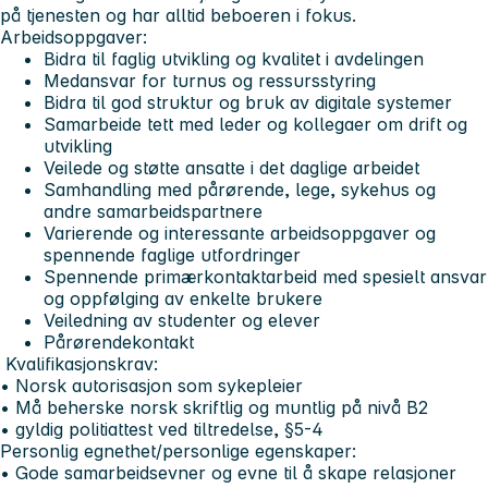
på tjenesten og har alltid beboeren i fokus.
Arbeidsoppgaver:
Bidra til faglig utvikling og kvalitet i avdelingen
Medansvar for turnus og ressursstyring
Bidra til god struktur og bruk av digitale systemer
Samarbeide tett med leder og kollegaer om drift og
utvikling
Veilede og støtte ansatte i det daglige arbeidet
Samhandling med pårørende, lege, sykehus og
andre samarbeidspartnere
Varierende og interessante arbeidsoppgaver og
spennende faglige utfordringer
Spennende primærkontaktarbeid med spesielt ansvar
og oppfølging av enkelte brukere
Veiledning av studenter og elever
Pårørendekontakt
Kvalifikasjonskrav:
• Norsk autorisasjon som sykepleier
• Må beherske norsk skriftlig og muntlig på nivå B2
• gyldig politiattest ved tiltredelse, §5-4
Personlig egnethet/personlige egenskaper:
• Gode samarbeidsevner og evne til å skape relasjoner