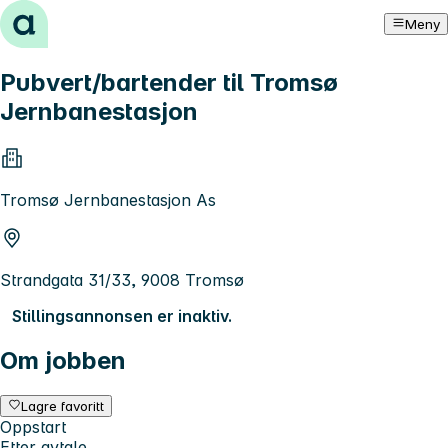
Hopp til innhold
Meny
Pubvert/bartender til Tromsø
Jernbanestasjon
Tromsø Jernbanestasjon As
Strandgata 31/33, 9008 Tromsø
Stillingsannonsen er inaktiv.
Om jobben
Lagre favoritt
Oppstart
Etter avtale