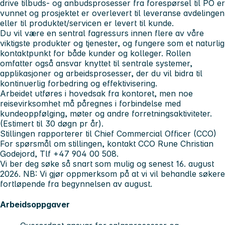
drive tilbuds- og anbudsprosesser fra forespørsel til PO er
vunnet og prosjektet er overlevert til leveranse avdelingen
eller til produktet/servicen er levert til kunde.
Du vil være en sentral fagressurs innen flere av våre
viktigste produkter og tjenester, og fungere som et naturlig
kontaktpunkt for både kunder og kolleger. Rollen
omfatter også ansvar knyttet til sentrale systemer,
applikasjoner og arbeidsprosesser, der du vil bidra til
kontinuerlig forbedring og effektivisering.
Arbeidet utføres i hovedsak fra kontoret, men noe
reisevirksomhet må påregnes i forbindelse med
kundeoppfølging, møter og andre forretningsaktiviteter.
(Estimert til 30 døgn pr år).
Stillingen rapporterer til Chief Commercial Officer (CCO)
For spørsmål om stillingen, kontakt CCO Rune Christian
Godejord, Tlf +47 904 00 508.
Vi ber deg søke så snart som mulig og senest 16. august
2026.
NB:
Vi gjør oppmerksom på at vi vil behandle søkere
fortløpende fra begynnelsen av august.
Arbeidsoppgaver