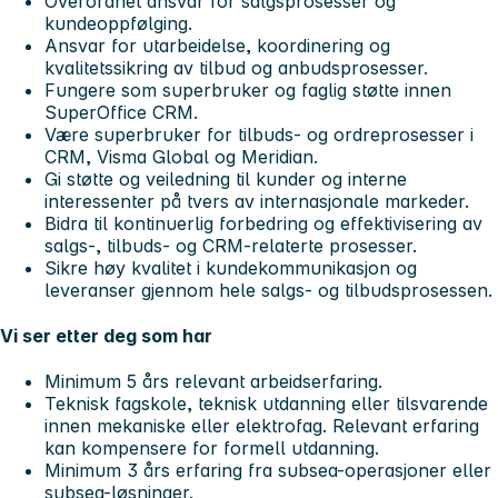
Overordnet ansvar for salgsprosesser og
kundeoppfølging.
Ansvar for utarbeidelse, koordinering og
kvalitetssikring av tilbud og anbudsprosesser.
Fungere som superbruker og faglig støtte innen
SuperOffice CRM.
Være superbruker for tilbuds- og ordreprosesser i
CRM, Visma Global og Meridian.
Gi støtte og veiledning til kunder og interne
interessenter på tvers av internasjonale markeder.
Bidra til kontinuerlig forbedring og effektivisering av
salgs-, tilbuds- og CRM-relaterte prosesser.
Sikre høy kvalitet i kundekommunikasjon og
leveranser gjennom hele salgs- og tilbudsprosessen.
Vi ser etter deg som har
Minimum 5 års relevant arbeidserfaring.
Teknisk fagskole, teknisk utdanning eller tilsvarende
innen mekaniske eller elektrofag. Relevant erfaring
kan kompensere for formell utdanning.
Minimum 3 års erfaring fra subsea-operasjoner eller
subsea-løsninger.