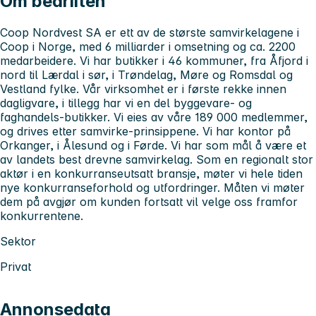
Om bedriften
Coop Nordvest SA er ett av de største samvirkelagene i
Coop i Norge, med 6 milliarder i omsetning og ca. 2200
medarbeidere. Vi har butikker i 46 kommuner, fra Åfjord i
nord til Lærdal i sør, i Trøndelag, Møre og Romsdal og
Vestland fylke. Vår virksomhet er i første rekke innen
dagligvare, i tillegg har vi en del byggevare- og
faghandels-butikker. Vi eies av våre 189 000 medlemmer,
og drives etter samvirke-prinsippene. Vi har kontor på
Orkanger, i Ålesund og i Førde. Vi har som mål å være et
av landets best drevne samvirkelag. Som en regionalt stor
aktør i en konkurranseutsatt bransje, møter vi hele tiden
nye konkurranseforhold og utfordringer. Måten vi møter
dem på avgjør om kunden fortsatt vil velge oss framfor
konkurrentene.
Sektor
Privat
Annonsedata