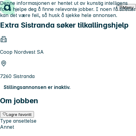
Denne informasjonen er hentet ut av kunstig intelligens
Hopp til innhold
Meny
for å hjelpe deg å finne relevante jobber. I noen få tilfeller
kan det være feil, så husk å sjekke hele annonsen.
Extra Sistranda søker tilkallingshjelp
Coop Nordvest SA
7260 Sistranda
Stillingsannonsen er inaktiv.
Om jobben
Lagre favoritt
Type ansettelse
Annet