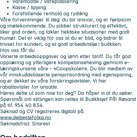
Varemottak / Vareplassering
Kasse / tipping
Forefallende renhold og rydding
Våre forventninger til deg:
du tar ansvar, og er hjelpsom
og imøtekommende. Du jobber strukturert og effektivt,
liker god orden, og takler hektiske situasjoner med godt
humør. Det er viktig for oss at du er blid, og bidrar til
trivsel for kunden, og et godt arbeidsmiljø i butikken.
Hos oss får du
Varierte arbeidsoppgaver og lønn etter tariff. Du får god
opplæring og ytterligere kompetanseheving gjennom e-
læringskursene våre – «Coopskolen». Du blir medlem av
vår innskuddsbaserte pensjonsordning med egensparing,
og er dekket av våre forsikringsavtaler. Vi har
rabattavtaler for ansatte.
Høres dette ut som noe for deg? Da håper vi at du søker.
Spørsmål om stillingen kan rettes til Butikksjef Pål Røsand
på tlf. 954 40 834.
Søknad og CV registreres digitalt på:
www.deibestefolka.no
Søknadsfrist: Snarest