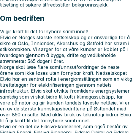
tilsetting at søkere tilfredsstiller bakgrunnssjekk.
Om bedriften
Vi gir kraft til det fornybare samfunnet!
Elvia er Norges største nettselskap og er ansvarlige for å
sikre at Oslo, Innlandet, Akershus og Østfold har strøm i
stikkontakten. Vi sørger for at våre kunder er koblet på i
hverdagen gjennom å bygge, drifte og vedlikeholde
strømnettet 365 dager i året.
Norge skal løse flere samfunnsutfordringer de neste
årene som ikke løses uten fornybar kraft. Nettselskapet
Elvia har en sentral rolle i energiomstillingen som en viktig
tilrettelegger for elektrifiseringen gjennom nettets
infrastruktur. Elvia skal utvikle framtidens energisystemer
samtidig som vi skal bidra til kutt i klimagassutslipp, tar
vare på natur og gir kunden landets laveste nettleie. Vi er
en av de største kunnskapsbedriftene på Østlandet med
over 850 ansatte. Med aktiv bruk av teknologi bidrar Elvia
til å gi kraft til det fornybare samfunnet.
Elvia er en del av Eidsiva-konsernet, som også består av
Eidsiva Energi, Eidsiva Bioenergi, Eidsiva Digital og Eidsiva