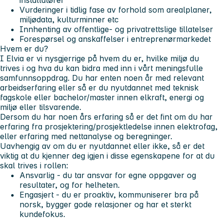
Vurderinger i tidlig fase av forhold som arealplaner,
miljødata, kulturminner etc
Innhenting av offentlige- og privatrettslige tillatelser
Forespørsel og anskaffelser i entreprenørmarkedet
Hvem er du?
I Elvia er vi nysgjerrige på hvem du er, hvilke miljø du
trives i og hva du kan bidra med inn i vårt meningsfulle
samfunnsoppdrag. Du har enten noen år med relevant
arbeidserfaring eller så er du nyutdannet med teknisk
fagskole eller bachelor/master innen elkraft, energi og
miljø eller tilsvarende.
Dersom du har noen års erfaring så er det fint om du har
erfaring fra prosjektering/prosjektledelse innen elektrofag,
eller erfaring med nettanalyse og beregninger.
Uavhengig av om du er nyutdannet eller ikke, så er det
viktig at du kjenner deg igjen i disse egenskapene for at du
skal trives i rollen:
Ansvarlig
- du tar ansvar for egne oppgaver og
resultater, og for helheten.
Engasjert
- du er proaktiv, kommuniserer bra på
norsk, bygger gode relasjoner og har et sterkt
kundefokus.