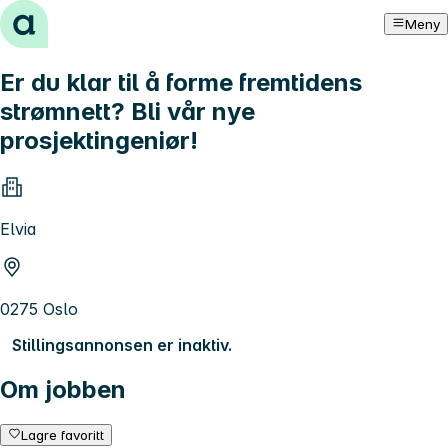
Hopp til innhold
Meny
Er du klar til å forme fremtidens
strømnett? Bli vår nye
prosjektingeniør!
Elvia
0275 Oslo
Stillingsannonsen er inaktiv.
Om jobben
Lagre favoritt