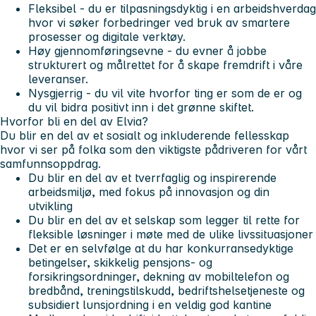
Fleksibel
- du er tilpasningsdyktig i en arbeidshverdag
hvor vi søker forbedringer ved bruk av smartere
prosesser og digitale verktøy.
Høy gjennomføringsevne
- du evner å jobbe
strukturert og målrettet for å skape fremdrift i våre
leveranser.
Nysgjerrig
- du vil vite hvorfor ting er som de er og
du vil bidra positivt inn i det grønne skiftet.
Hvorfor bli en del av Elvia?
Du blir en del av et sosialt og inkluderende fellesskap
hvor vi ser på folka som den viktigste pådriveren for vårt
samfunnsoppdrag.
Du blir en del av et tverrfaglig og inspirerende
arbeidsmiljø, med fokus på innovasjon og din
utvikling
Du blir en del av et selskap som legger til rette for
fleksible løsninger i møte med de ulike livssituasjoner
Det er en selvfølge at du har konkurransedyktige
betingelser, skikkelig pensjons- og
forsikringsordninger, dekning av mobiltelefon og
bredbånd, treningstilskudd, bedriftshelsetjeneste og
subsidiert lunsjordning i en veldig god kantine