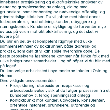
innebærer prosjektering og elkrafttekniske analyser av
nettet og grovplassering av anlegg, dialog med
grunneiere, samt innhenting av nødvendige offentlig- og
privatrettslige tillatelser. Du vil jobbe med blant annet
ladeoperatører, husholdningskunder, utbyggere og
næringskunder. Kundene er dyktige og de forventer mye
av oss på veien mot økt elektrifisering, og det skal vi
levere på!
Du blir en del av et kompetent fagmiljø med ulike
sammensetninger av bakgrunner, både teoretisk og
praktisk, som gjør at vi kan spille hverandre gode. De
beste prosjekterte løsningene kommer når flinke folk med
ulike bakgrunner samarbeider - og nå håper vi du blir med
på laget!
Du kan velge arbeidssted i nye moderne lokaler i Oslo og
Hamar.
Dine viktigste ansvarsområder
Prosjektering, utarbeide prinsippskisser og
arbeidsbeskrivelser, slik at du følger prosessen fra et
kundebehov til ferdig spenningssatt anlegg
Kontaktpunkt mot kunder, utbyggere, konsulenter,
offentlige instanser, grunneiere, utførende og
installatører