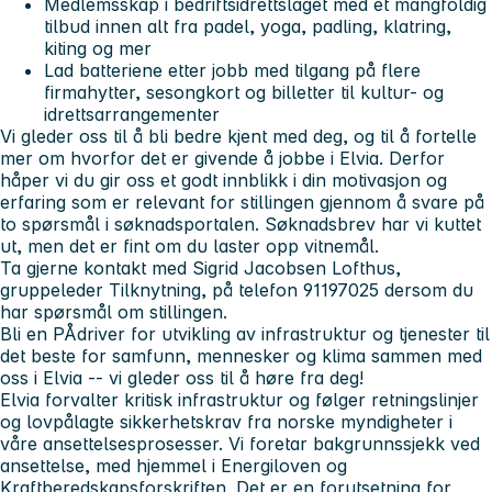
Medlemsskap i bedriftsidrettslaget med et mangfoldig
tilbud innen alt fra padel, yoga, padling, klatring,
kiting og mer
Lad batteriene etter jobb med tilgang på flere
firmahytter, sesongkort og billetter til kultur- og
idrettsarrangementer
Vi gleder oss til å bli bedre kjent med deg, og til å fortelle
mer om hvorfor det er givende å jobbe i Elvia. Derfor
håper vi du gir oss et godt innblikk i din motivasjon og
erfaring som er relevant for stillingen gjennom å svare på
to spørsmål i søknadsportalen. Søknadsbrev har vi kuttet
ut, men det er fint om du laster opp vitnemål.
Ta gjerne kontakt med Sigrid Jacobsen Lofthus,
gruppeleder Tilknytning, på telefon 91197025 dersom du
har spørsmål om stillingen.
Bli en PÅdriver for utvikling av infrastruktur og tjenester til
det beste for samfunn, mennesker og klima sammen med
oss i Elvia -- vi gleder oss til å høre fra deg!
Elvia forvalter kritisk infrastruktur og følger retningslinjer
og lovpålagte sikkerhetskrav fra norske myndigheter i
våre ansettelsesprosesser. Vi foretar bakgrunnssjekk ved
ansettelse, med hjemmel i Energiloven og
Kraftberedskapsforskriften. Det er en forutsetning for