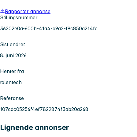
Rapporter annonse
Stillingsnummer
36202e0a-600b-41a4-a9a2-f9c850a214fc
Sist endret
8. juni 2026
Hentet fra
talentech
Referanse
107cdc05256f4ef7822874f3ab20a268
Lignende annonser