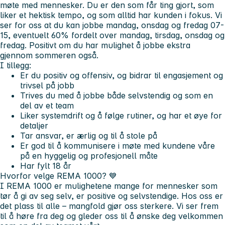
møte med mennesker. Du er den som får ting gjort, som
liker et hektisk tempo, og som alltid har kunden i fokus. Vi
ser for oss at du kan jobbe mandag, onsdag og fredag 07-
15, eventuelt 60% fordelt over mandag, tirsdag, onsdag og
fredag. Positivt om du har mulighet å jobbe ekstra
gjennom sommeren også.
I tillegg:
Er du positiv og offensiv, og bidrar til engasjement og
trivsel på jobb
Trives du med å jobbe både selvstendig og som en
del av et team
Liker systemdrift og å følge rutiner, og har et øye for
detaljer
Tar ansvar, er ærlig og til å stole på
Er god til å kommunisere i møte med kundene våre
på en hyggelig og profesjonell måte
Har fylt 18 år
Hvorfor velge REMA 1000?
💙
I REMA 1000 er mulighetene mange for mennesker som
tør å gi av seg selv, er positive og selvstendige. Hos oss er
det plass til alle – mangfold gjør oss sterkere. Vi ser frem
til å høre fra deg og gleder oss til å ønske deg velkommen