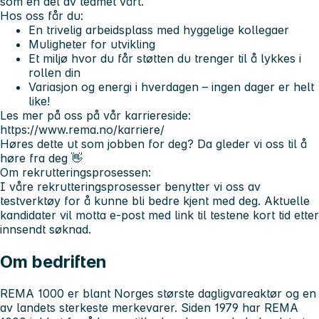
som en del av teamet vårt.
Hos oss får du:
En trivelig arbeidsplass med hyggelige kollegaer
Muligheter for utvikling
Et miljø hvor du får støtten du trenger til å lykkes i
rollen din
Variasjon og energi i hverdagen – ingen dager er helt
like!
Les mer på oss på vår karriereside:
https://www.rema.no/karriere/
Høres dette ut som jobben for deg? Da gleder vi oss til å
høre fra deg 👋
Om rekrutteringsprosessen:
I våre rekrutteringsprosesser benytter vi oss av
testverktøy for å kunne bli bedre kjent med deg. Aktuelle
kandidater vil motta e-post med link til testene kort tid etter
innsendt søknad.
Om bedriften
REMA 1000 er blant Norges største dagligvareaktør og en
av landets sterkeste merkevarer. Siden 1979 har REMA