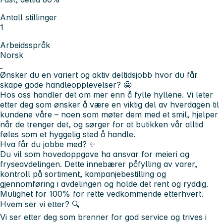
Antall stillinger
1
Arbeidsspråk
Norsk
Ønsker du en variert og aktiv deltidsjobb hvor du får
skape gode handleopplevelser?
🤩
Hos oss handler det om mer enn å fylle hyllene. Vi leter
etter deg som ønsker å være en viktig del av hverdagen til
kundene våre – noen som møter dem med et smil, hjelper
når de trenger det, og sørger for at butikken vår alltid
føles som et hyggelig sted å handle.
Hva får du jobbe med?
✨
Du vil som hovedoppgave ha ansvar for meieri og
fryseavdelingen. Dette innebærer påfylling av varer,
kontroll på sortiment, kampanjebestilling og
gjennomføring i avdelingen og holde det rent og ryddig.
Mulighet for 100% for rette vedkommende etterhvert.
Hvem ser vi etter? 🔍
Vi ser etter deg som brenner for god service og trives i