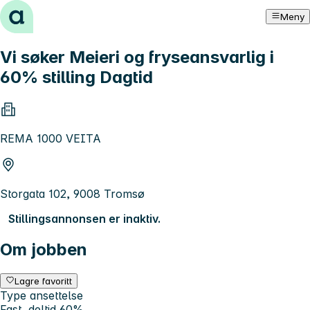
Hopp til innhold
Meny
Vi søker Meieri og fryseansvarlig i
60% stilling Dagtid
REMA 1000 VEITA
Storgata 102, 9008 Tromsø
Stillingsannonsen er inaktiv.
Om jobben
Lagre favoritt
Type ansettelse
Fast, deltid 60%