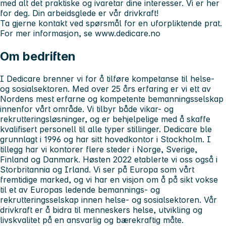
med alt det praktiske og ivaretar dine interesser. Vi er her
for deg. Din arbeidsglede er vår drivkraft!
Ta gjerne kontakt ved spørsmål for en uforpliktende prat.
For mer informasjon, se www.dedicare.no
Om bedriften
I Dedicare brenner vi for å tilføre kompetanse til helse-
og sosialsektoren. Med over 25 års erfaring er vi ett av
Nordens mest erfarne og kompetente bemanningsselskap
innenfor vårt område. Vi tilbyr både vikar- og
rekrutteringsløsninger, og er behjelpelige med å skaffe
kvalifisert personell til alle typer stillinger. Dedicare ble
grunnlagt i 1996 og har sitt hovedkontor i Stockholm. I
tillegg har vi kontorer flere steder i Norge, Sverige,
Finland og Danmark. Høsten 2022 etablerte vi oss også i
Storbritannia og Irland. Vi ser på Europa som vårt
fremtidige marked, og vi har en visjon om å på sikt vokse
til et av Europas ledende bemannings- og
rekrutteringsselskap innen helse- og sosialsektoren. Vår
drivkraft er å bidra til menneskers helse, utvikling og
livskvalitet på en ansvarlig og bærekraftig måte.