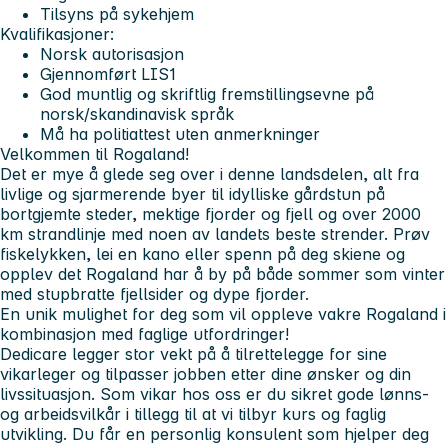
Tilsyns på sykehjem
Kvalifikasjoner:
Norsk autorisasjon
Gjennomført LIS1
God muntlig og skriftlig fremstillingsevne på
norsk/skandinavisk språk
Må ha politiattest uten anmerkninger
Velkommen til Rogaland!
Det er mye å glede seg over i denne landsdelen, alt fra
livlige og sjarmerende byer til idylliske gårdstun på
bortgjemte steder, mektige fjorder og fjell og over 2000
km strandlinje med noen av landets beste strender. Prøv
fiskelykken, lei en kano eller spenn på deg skiene og
opplev det Rogaland har å by på både sommer som vinter
med stupbratte fjellsider og dype fjorder.
En unik mulighet for deg som vil oppleve vakre Rogaland i
kombinasjon med faglige utfordringer!
Dedicare legger stor vekt på å tilrettelegge for sine
vikarleger og tilpasser jobben etter dine ønsker og din
livssituasjon. Som vikar hos oss er du sikret gode lønns-
og arbeidsvilkår i tillegg til at vi tilbyr kurs og faglig
utvikling. Du får en personlig konsulent som hjelper deg