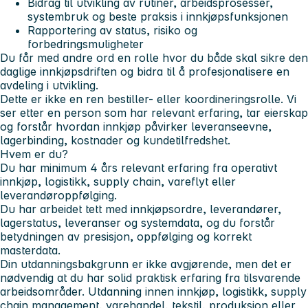
Bidrag til utvikling av rutiner, arbeidsprosesser,
systembruk og beste praksis i innkjøpsfunksjonen
Rapportering av status, risiko og
forbedringsmuligheter
Du får med andre ord en rolle hvor du både skal sikre den
daglige innkjøpsdriften og bidra til å profesjonalisere en
avdeling i utvikling.
Dette er ikke en ren bestiller- eller koordineringsrolle. Vi
ser etter en person som har relevant erfaring, tar eierskap
og forstår hvordan innkjøp påvirker leveranseevne,
lagerbinding, kostnader og kundetilfredshet.
Hvem er du?
Du har minimum 4 års relevant erfaring fra operativt
innkjøp, logistikk, supply chain, vareflyt eller
leverandøroppfølging.
Du har arbeidet tett med innkjøpsordre, leverandører,
lagerstatus, leveranser og systemdata, og du forstår
betydningen av presisjon, oppfølging og korrekt
masterdata.
Din utdanningsbakgrunn er ikke avgjørende, men det er
nødvendig at du har solid praktisk erfaring fra tilsvarende
arbeidsområder. Utdanning innen innkjøp, logistikk, supply
chain management, varehandel, tekstil, produksjon eller