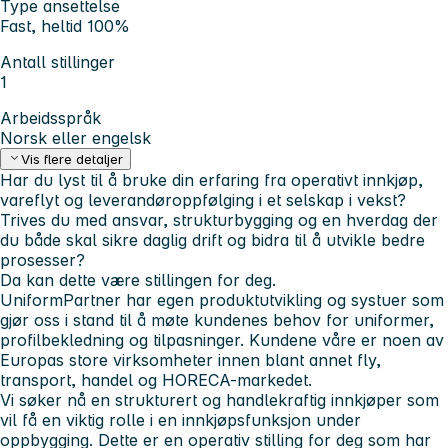
Type ansettelse
Fast, heltid 100%
Antall stillinger
1
Arbeidsspråk
Norsk eller engelsk
Vis flere detaljer
Har du lyst til å bruke din erfaring fra operativt innkjøp,
vareflyt og leverandøroppfølging i et selskap i vekst?
Trives du med ansvar, strukturbygging og en hverdag der
du både skal sikre daglig drift og bidra til å utvikle bedre
prosesser?
Da kan dette være stillingen for deg.
UniformPartner har egen produktutvikling og systuer som
gjør oss i stand til å møte kundenes behov for uniformer,
profilbekledning og tilpasninger. Kundene våre er noen av
Europas store virksomheter innen blant annet fly,
transport, handel og HORECA-markedet.
Vi søker nå en strukturert og handlekraftig innkjøper som
vil få en viktig rolle i en innkjøpsfunksjon under
oppbygging. Dette er en operativ stilling for deg som har