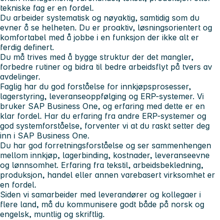
tekniske fag er en fordel.
Du arbeider systematisk og nøyaktig, samtidig som du
evner å se helheten. Du er proaktiv, løsningsorientert og
komfortabel med å jobbe i en funksjon der ikke alt er
ferdig definert.
Du må trives med å bygge struktur der det mangler,
forbedre rutiner og bidra til bedre arbeidsflyt på tvers av
avdelinger.
Faglig har du god forståelse for innkjøpsprosesser,
lagerstyring, leveranseoppfølging og ERP-systemer. Vi
bruker SAP Business One, og erfaring med dette er en
klar fordel. Har du erfaring fra andre ERP-systemer og
god systemforståelse, forventer vi at du raskt setter deg
inn i SAP Business One.
Du har god forretningsforståelse og ser sammenhengen
mellom innkjøp, lagerbinding, kostnader, leveranseevne
og lønnsomhet. Erfaring fra tekstil, arbeidsbekledning,
produksjon, handel eller annen varebasert virksomhet er
en fordel.
Siden vi samarbeider med leverandører og kollegaer i
flere land, må du kommunisere godt både på norsk og
engelsk, muntlig og skriftlig.