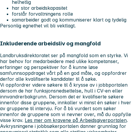
helhetlig
har stor arbeidskapasitet
forstår forvaltningens rolle
samarbeider godt og kommuniserer klart og tydelig
Personlig egnethet vil bli vektlagt.
Inkluderende arbeidsliv og mangfold
Landbruksdirektoratet ser på mangfold som en styrke. Vi
har behov for medarbeidere med ulike kompetanser,
erfaringer og perspektiver for å kunne løse
samfunnsoppdraget vårt på en god måte, og oppfordrer
derfor alle kvalifiserte kandidater til å søke.
Vi oppfordrer videre søkere til å krysse av i jobbportalen
dersom de har funksjonsnedsettelse, hull i CV-en eller
innvandrerbakgrunn. Dersom det er kvalifiserte søkere
innenfor disse gruppene, innkaller vi minst én søker i hver
av gruppene til intervju. For å bli vurdert som søker
innenfor de gruppene som vi nevner over, må du oppfylle
visse krav.
Les mer om kravene på Arbeidsgiverportalen
.
Avkrysningene i jobbsøkerportalen danner grunnlag for
anonymisert statistikk som alle statlige virksomheter