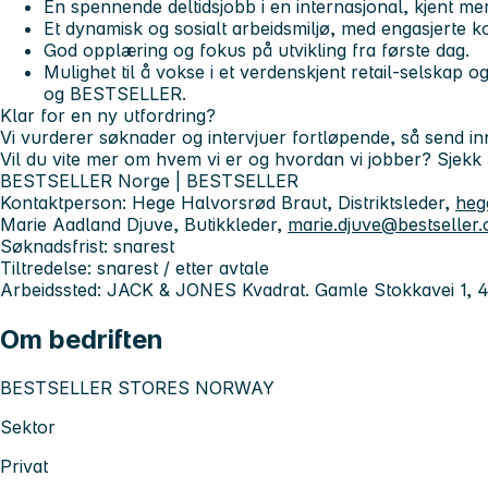
En spennende deltidsjobb i en internasjonal, kjent me
Et dynamisk og sosialt arbeidsmiljø, med engasjerte ko
God opplæring og fokus på utvikling fra første dag.
Mulighet til å vokse i et verdenskjent retail-selskap 
og BESTSELLER.
Klar for en ny utfordring?
Vi vurderer søknader og intervjuer fortløpende, så send in
Vil du vite mer om hvem vi er og hvordan vi jobber? Sje
BESTSELLER Norge | BESTSELLER
Kontaktperson:
Hege Halvorsrød Braut,
Distriktsleder,
heg
Marie Aadland Djuve,
Butikkleder,
marie.djuve@bestseller
Søknadsfrist:
snarest
Tiltredelse:
snarest / etter avtale
Arbeidssted:
JACK & JONES Kvadrat. Gamle Stokkavei 1, 
Om bedriften
BESTSELLER STORES NORWAY
Sektor
Privat