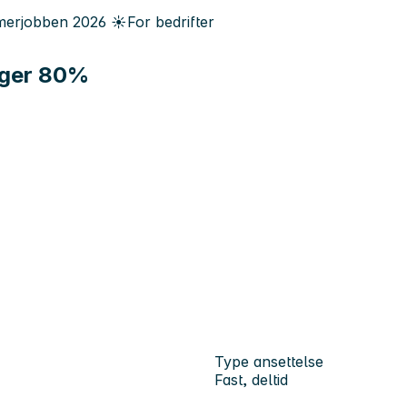
erjobben
2026
☀️
For bedrifter
lger 80%
Type ansettelse
Fast, deltid