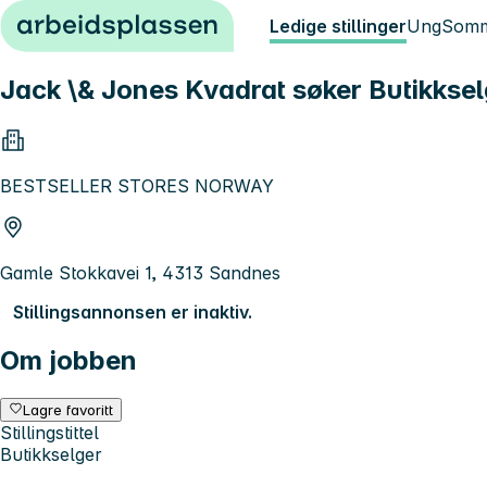
Hopp til innhold
Ledige stillinger
Ung
Somm
Jack \& Jones Kvadrat søker Butikkse
BESTSELLER STORES NORWAY
Gamle Stokkavei 1, 4313 Sandnes
Stillingsannonsen er inaktiv.
Om jobben
Lagre favoritt
Stillingstittel
Butikkselger