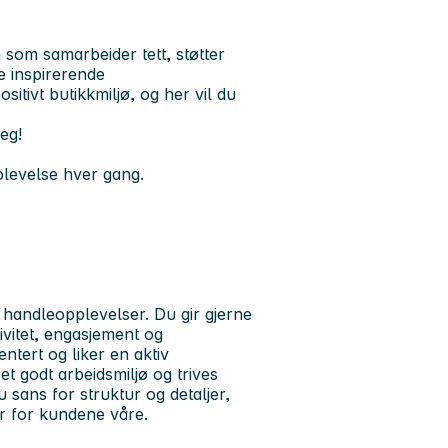
 som samarbeider tett, støtter
e inspirerende
itivt butikkmiljø, og her vil du
deg!
plevelse hver gang.
handleopplevelser. Du gir gjerne
ivitet, engasjement og
entert og liker en aktiv
t godt arbeidsmiljø og trives
 sans for struktur og detaljer,
ar for kundene våre.