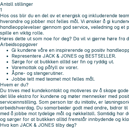
Antall stillinger
1
Hos oss blir du en del av et energisk og inkluderende team
hverandre og jobber mot felles mål. Vi ønsker å gi kunden
handleopplevelser gjennom god service, veiledning og et pos
spille en viktig rolle.
Høres dette ut som noe for deg?
Da vil vi gjerne høre fra 
Arbeidsoppgaver
Gi kundene våre en inspirerende og positiv handleop
Representere JACK & JONES og BESTSELLER.
Sørge for at butikken alltid ser fin og ryddig ut.
Varemottak og påfyll av varer.
Åpne- og stengerutiner.
Jobbe tett med teamet mot felles mål.
Hvem er du?
Du trives med kundekontakt og motiveres av å skape gode 
det lille ekstra for kundene og møter mennesker med posit
serviceinnstilling. Som person tar du initiativ, er løsningsori
arbeidshverdag. Du samarbeider godt med andre, bidrar til e
med å jobbe mot tydelige mål og nøkkeltall. Samtidig har du
og sørger for at butikken alltid fremstår innbydende og kl
Hva kan JACK & JONES tilby deg?