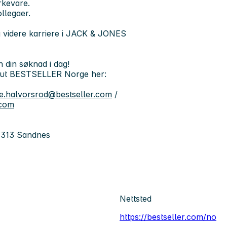
rkevare.
llegaer.
og videre karriere i JACK & JONES
n din søknad i dag!
kk ut BESTSELLER Norge her:
e.halvorsrod@bestseller.com
/
.com
4313 Sandnes
Nettsted
https://bestseller.com/no