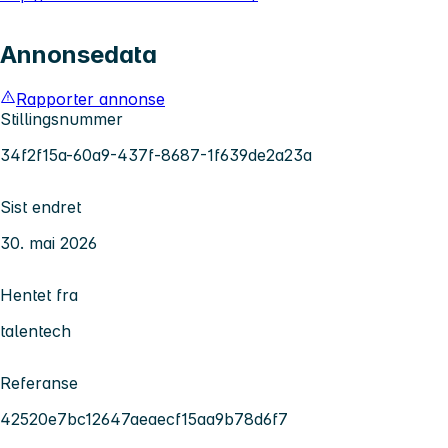
Annonsedata
Rapporter annonse
Stillingsnummer
34f2f15a-60a9-437f-8687-1f639de2a23a
Sist endret
30. mai 2026
Hentet fra
talentech
Referanse
42520e7bc12647aeaecf15aa9b78d6f7