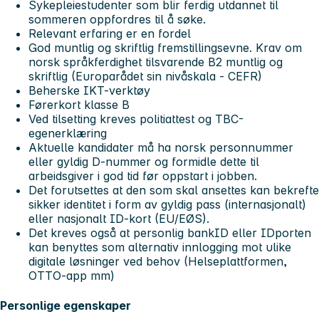
Sykepleiestudenter som blir ferdig utdannet til
sommeren oppfordres til å søke.
Relevant erfaring er en fordel
God muntlig og skriftlig fremstillingsevne. Krav om
norsk språkferdighet tilsvarende B2 muntlig og
skriftlig (Europarådet sin nivåskala - CEFR)
Beherske IKT-verktøy
Førerkort klasse B
Ved tilsetting kreves politiattest og TBC-
egenerklæring
Aktuelle kandidater må ha norsk personnummer
eller gyldig D-nummer og formidle dette til
arbeidsgiver i god tid før oppstart i jobben.
Det forutsettes at den som skal ansettes kan bekrefte
sikker identitet i form av gyldig pass (internasjonalt)
eller nasjonalt ID-kort (EU/EØS).
Det kreves også at personlig bankID eller IDporten
kan benyttes som alternativ innlogging mot ulike
digitale løsninger ved behov (Helseplattformen,
OTTO-app mm)
Personlige egenskaper