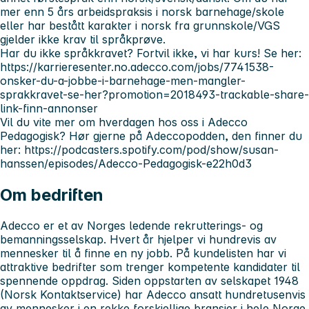
mer enn 5 års arbeidspraksis i norsk barnehage/skole
eller har bestått karakter i norsk fra grunnskole/VGS
gjelder ikke krav til språkprøve.
Har du ikke språkkravet? Fortvil ikke, vi har kurs! Se her:
https://karrieresenter.no.adecco.com/jobs/7741538-
onsker-du-a-jobbe-i-barnehage-men-mangler-
sprakkravet-se-her?promotion=2018493-trackable-share-
link-finn-annonser
Vil du vite mer om hverdagen hos oss i Adecco
Pedagogisk? Hør gjerne på Adeccopodden, den finner du
her: https://podcasters.spotify.com/pod/show/susan-
hanssen/episodes/Adecco-Pedagogisk-e22h0d3
Om bedriften
Adecco er et av Norges ledende rekrutterings- og
bemanningsselskap. Hvert år hjelper vi hundrevis av
mennesker til å finne en ny jobb. På kundelisten har vi
attraktive bedrifter som trenger kompetente kandidater til
spennende oppdrag. Siden oppstarten av selskapet 1948
(Norsk Kontaktservice) har Adecco ansatt hundretusenvis
av mennesker i en rekke forskjellige bransjer i hele Norge.