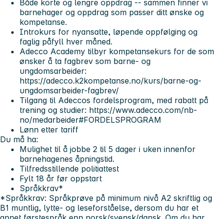
Både korte og lengre oppdrag -- sammen finner vi
barnehager og oppdrag som passer ditt ønske og
kompetanse.
Introkurs for nyansatte, løpende oppfølging og
faglig påfyll hver måned.
Adecco Academy tilbyr kompetansekurs for de som
ønsker å ta fagbrev som barne- og
ungdomsarbeider:
https://adecco.k2kompetanse.no/kurs/barne-og-
ungdomsarbeider-fagbrev/
Tilgang til Adeccos fordelsprogram, med rabatt på
trening og studier: https://www.adecco.com/nb-
no/medarbeider#FORDELSPROGRAM
Lønn etter tariff
Du må ha:
Mulighet til å jobbe 2 til 5 dager i uken innenfor
barnehagenes åpningstid.
Tilfredsstillende politiattest
Fylt 18 år før oppstart
Språkkrav*
*Språkkrav: Språkprøve på minimum nivå A2 skriftlig og
B1 muntlig, lytte- og leseforståelse, dersom du har et
annet førstespråk enn norsk/svensk/dansk. Om du har