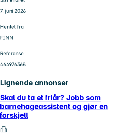
7. juni 2026
Hentet fra
FINN
Referanse
464976368
Lignende annonser
Skal du ta et friår? Jobb som
barnehageassistent og gjør en
forskjell