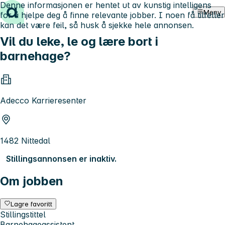
Denne informasjonen er hentet ut av kunstig intelligens
Hopp til innhold
Meny
for å hjelpe deg å finne relevante jobber. I noen få tilfeller
kan det være feil, så husk å sjekke hele annonsen.
Vil du leke, le og lære bort i
barnehage?
Adecco Karrieresenter
1482 Nittedal
Stillingsannonsen er inaktiv.
Om jobben
Lagre favoritt
Stillingstittel
Barnehageassistent