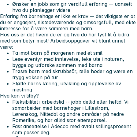
Ønsker en jobb som gir verdifull erfaring -- uansett
hva du planlegger videre
Erfaring fra barnehage er ikke et krav -- det viktigste er at
du er engasjert, tilstedeværende og omsorgsfull, med ekte
interesse for å være sammen med barn.
Hos oss er det hvem du er og hva du har lyst til å bidra
med som betyr mest!
Arbeidsoppgaver vil blant annet
være:
Ta imot barn på morgenen med et smil
Lese eventyr med innlevelse, leke ute i naturen,
bygge og utforske sammen med barna
Trøste barn med skrubbsår, telle hoder og være en
trygg voksen på tur
Støtte barns læring, utvikling og opplevelse av
mestring
Hva kan vi tilby?
Fleksibilitet i arbeidstid -- jobb deltid eller heltid. Vi
samarbeider med barnehager i Lillestrøm,
Lørenskog, Nittedal og andre områder på nedre
Romerike, og har alltid stor etterspørsel.
Fast ansettelse i Adecco med avtalt stillingsprosent
som passer deg.