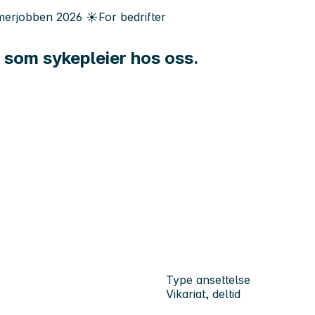
erjobben
2026
☀️
For bedrifter
t som sykepleier hos oss.
Type ansettelse
Vikariat, deltid