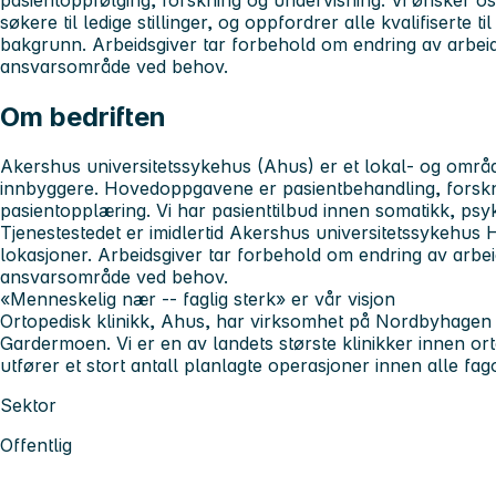
pasientoppfølging, forskning og undervisning. Vi ønsker o
søkere til ledige stillinger, og oppfordrer alle kvalifiserte t
bakgrunn. Arbeidsgiver tar forbehold om endring av arbei
ansvarsområde ved behov.
Om bedriften
Akershus universitetssykehus (Ahus)
er et lokal- og områ
innbyggere. Hovedoppgavene er pasientbehandling, forskn
pasientopplæring. Vi har pasienttilbud innen somatikk, psy
Tjenestestedet er imidlertid Akershus universitetssykehus 
lokasjoner. Arbeidsgiver tar forbehold om endring av arbe
ansvarsområde ved behov.
«Menneskelig nær -- faglig sterk» er vår visjon
Ortopedisk klinikk, Ahus,
har virksomhet på Nordbyhagen i
Gardermoen. Vi er en av landets største klinikker innen ort
utfører et stort antall planlagte operasjoner innen alle fa
Sektor
Offentlig