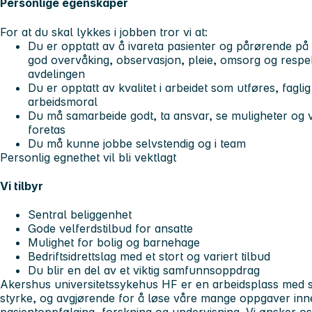
Personlige egenskaper
For at du skal lykkes i jobben tror vi at:
Du er opptatt av å ivareta pasienter og pårørende på 
god overvåking, observasjon, pleie, omsorg og respekt 
avdelingen
Du er opptatt av kvalitet i arbeidet som utføres, fagli
arbeidsmoral
Du må samarbeide godt, ta ansvar, se muligheter og væ
foretas
Du må kunne jobbe selvstendig og i team
Personlig egnethet vil bli vektlagt
Vi tilbyr
Sentral beliggenhet
Gode velferdstilbud for ansatte
Mulighet for bolig og barnehage
Bedriftsidrettslag med et stort og variert tilbud
Du blir en del av et viktig samfunnsoppdrag
Akershus universitetssykehus HF er en arbeidsplass med s
styrke, og avgjørende for å løse våre mange oppgaver inn