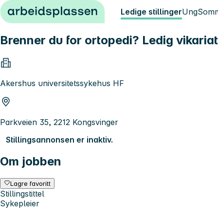
Hopp til innhold
Ledige stillinger
Ung
Somm
Brenner du for ortopedi? Ledig vikaria
Akershus universitetssykehus HF
Parkveien 35, 2212 Kongsvinger
Stillingsannonsen er inaktiv.
Om jobben
Lagre favoritt
Stillingstittel
Sykepleier