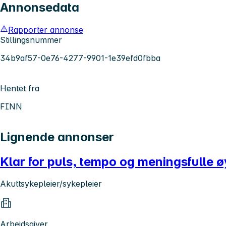
Annonsedata
Rapporter annonse
Stillingsnummer
34b9af57-0e76-4277-9901-1e39efd0fbba
Hentet fra
FINN
Lignende annonser
Klar for puls, tempo og meningsfulle ø
Akuttsykepleier/sykepleier
Arbeidsgiver