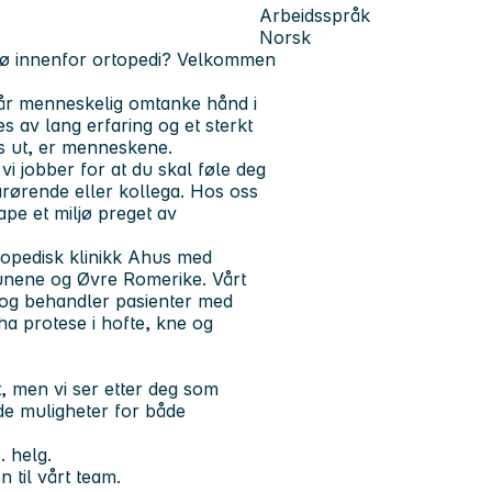
Arbeidsspråk
Norsk
ljø innenfor ortopedi?
Velkommen
går menneskelig omtanke hånd i
 av lang erfaring og et sterkt
oss ut, er menneskene.
vi jobber for at du skal føle deg
årørende eller kollega. Hos oss
ape et miljø preget av
topedisk klinikk Ahus med
nene og Øvre Romerike. Vårt
t og behandler pasienter med
ha protese i hofte, kne og
et, men vi ser etter deg som
ode muligheter for både
. helg.
 til vårt team.