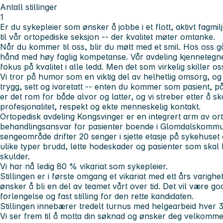
Antall stillinger
1
Er du sykepleier som ønsker å jobbe i et flott, aktivt fagmi
til vår ortopediske seksjon -- der kvalitet møter omtanke.
Når du kommer til oss, blir du møtt med et smil. Hos oss 
hånd med høy faglig kompetanse. Vår avdeling kjennetegnes
fokus på kvalitet i alle ledd. Men det som virkelig skiller 
Vi tror på humor som en viktig del av helhetlig omsorg, og 
trygg, sett og ivaretatt -- enten du kommer som pasient, p
er det rom for både alvor og latter, og vi streber etter å sk
profesjonalitet, respekt og ekte menneskelig kontakt.
Ortopedisk avdeling Kongsvinger er en integrert arm av or
behandlingsansvar for pasienter boende i Glomdalskommu
sengeområde drifter 20 senger i sjette etasje på sykehuse
ulike typer brudd, lette hodeskader og pasienter som skal 
skulder.
Vi har nå ledig 80 % vikariat som sykepleier.
Stillingen er i første omgang et vikariat med ett års varigh
ønsker å bli en del av teamet vårt over tid. Det vil være g
forlengelse og fast stilling for den rette kandidaten.
Stillingen innebærer tredelt turnus med helgearbeid hver 3
Vi ser frem til å motta din søknad og ønsker deg velkommen