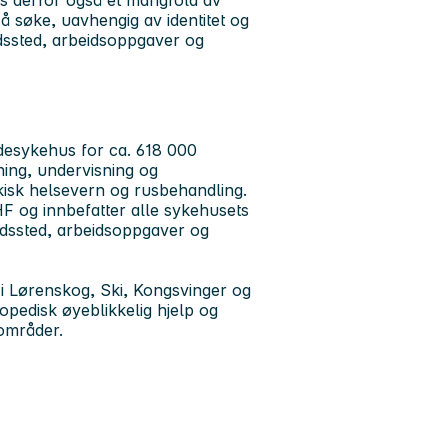
ss derfor også et mangfold av
il å søke, uavhengig av identitet og
dssted, arbeidsoppgaver og
desykehus for ca. 618 000
ing, undervisning og
kisk helsevern og rusbehandling.
HF og innbefatter alle sykehusets
idssted, arbeidsoppgaver og
 Lørenskog, Ski, Kongsvinger og
opedisk øyeblikkelig hjelp og
gområder.