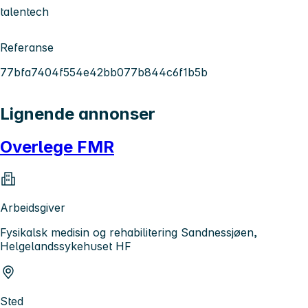
talentech
Referanse
77bfa7404f554e42bb077b844c6f1b5b
Lignende annonser
Overlege FMR
Arbeidsgiver
Fysikalsk medisin og rehabilitering Sandnessjøen,
Helgelandssykehuset HF
Sted