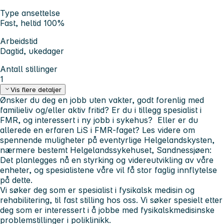
Type ansettelse
Fast, heltid 100%
Arbeidstid
Dagtid, ukedager
Antall stillinger
1
Vis flere detaljer
Ønsker du deg en jobb uten vakter, godt forenlig med
familieliv og/eller aktiv fritid? Er du i tillegg spesialist i
FMR, og interessert i ny jobb i sykehus? Eller er du
allerede en erfaren LiS i FMR-faget? Les videre om
spennende muligheter på eventyrlige Helgelandskysten,
nærmere bestemt Helgelandssykehuset, Sandnessjøen:
Det planlegges nå en styrking og videreutvikling av våre
enheter, og spesialistene våre vil få stor faglig innflytelse
på dette.
Vi søker deg som er spesialist i fysikalsk medisin og
rehabilitering, til fast stilling hos oss. Vi søker spesielt etter
deg som er interessert i å jobbe med fysikalskmedisinske
problemstillinger i poliklinikk.