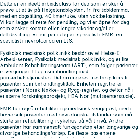
Dette er en ideell arbeidsplass for deg som ønsker å
prøve ut et liv på Helgelandskysten, fri fra tidsklemma,
med en dagstilling, 40 timer/uke, uten vaktbelastning.
Vi kan legge til rette for pendling, og vi er åpne for deg
som ønsker kortere eller lengre vikariat og/eller
deltidsstilling. Vi har per i dag en spesialist i FMR, en
spesialist i nevrologi og en LIS.
Fysikalsk medisinsk poliklinikk består av et Helse-I-
Arbeid-senter, Fysikalsk medisinsk poliklinikk, og et lite
Ambulant Rehabiliteringsteam (ART), som følger pasienter
i overgangen til og i samhandling med
primærhelsetjenesten. Det arrangeres mestringskurs til
pasienter som behandlingstiltak. Enheten registrerer
pasienter i Norsk Nakke- og Rygg-register, og deltar nå i
et større forskningsprosjekt, HIA Nor (multisenterstudie).
FMR har også rehabiliteringsmedisinsk sengepost, med i
hovedsak pasienter med nevrologiske tilstander som må
starte sin rehabilitering i sykehus på vårt nivå. Andre
pasienter har sammensatt funksjonstap etter langvarige og
alvorlige behandlingsforløp. De fleste pasientene