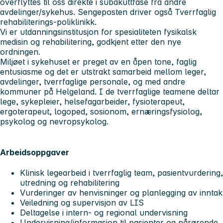
overflyttes til oss direkte i subakuttfase fra andre
avdelinger/sykehus. Sengeposten driver også Tverrfaglig
rehabiliterings-poliklinikk.
Vi er utdanningsinstitusjon for spesialiteten fysikalsk
medisin og rehabilitering, godkjent etter den nye
ordningen.
Miljøet i sykehuset er preget av en åpen tone, faglig
entusiasme og det er utstrakt samarbeid mellom leger,
avdelinger, tverrfaglige personale, og med andre
kommuner på Helgeland. I de tverrfaglige teamene deltar
lege, sykepleier, helsefagarbeider, fysioterapeut,
ergoterapeut, logoped, sosionom, ernæringsfysiolog,
psykolog og nevropsykolog.
Arbeidsoppgaver
Klinisk legearbeid i tverrfaglig team, pasientvurdering,
utredning og rehabilitering
Vurderinger av henvisninger og planlegging av inntak
Veiledning og supervisjon av LIS
Deltagelse i intern- og regional undervisning
Undervisning/informasjon til pasienter og pårørende