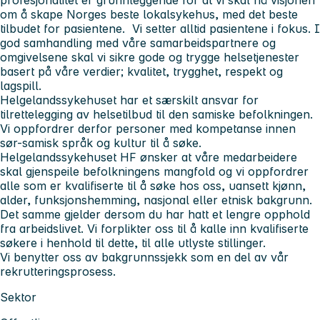
om å skape Norges beste lokalsykehus, med det beste
tilbudet for pasientene. Vi setter alltid pasientene i fokus. I
god samhandling med våre samarbeidspartnere og
omgivelsene skal vi sikre gode og trygge helsetjenester
basert på våre verdier; kvalitet, trygghet, respekt og
lagspill.
Helgelandssykehuset har et særskilt ansvar for
tilrettelegging av helsetilbud til den samiske befolkningen.
Vi oppfordrer derfor personer med kompetanse innen
sør-samisk språk og kultur til å søke.
Helgelandssykehuset HF ønsker at våre medarbeidere
skal gjenspeile befolkningens mangfold og vi oppfordrer
alle som er kvalifiserte til å søke hos oss, uansett kjønn,
alder, funksjonshemming, nasjonal eller etnisk bakgrunn.
Det samme gjelder dersom du har hatt et lengre opphold
fra arbeidslivet. Vi forplikter oss til å kalle inn kvalifiserte
søkere i henhold til dette, til alle utlyste stillinger.
Vi benytter oss av bakgrunnssjekk som en del av vår
rekrutteringsprosess.
Sektor