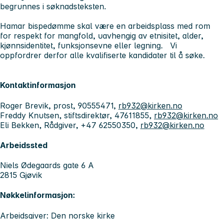
begrunnes i søknadsteksten.
Hamar bispedømme skal være en arbeidsplass med rom
for respekt for mangfold, uavhengig av etnisitet, alder,
kjønnsidentitet, funksjonsevne eller legning. Vi
oppfordrer derfor alle kvalifiserte kandidater til å søk
e.
Kontaktinformasjon
Roger Brevik, prost, 90555471,
rb932@kirken.no
Freddy Knutsen, stiftsdirektør, 47611855,
rb932@kirken.no
Eli Bekken, Rådgiver, +47 62550350,
rb932@kirken.no
Arbeidssted
Niels Ødegaards gate 6 A
2815 Gjøvik
Nøkkelinformasjon:
Arbeidsgiver: Den norske kirke