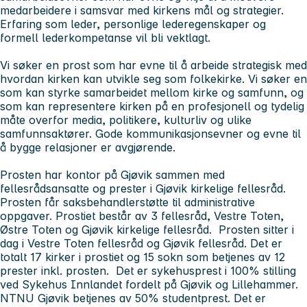
medarbeidere i samsvar med kirkens mål og strategier.
Erfaring som leder, personlige lederegenskaper og
formell lederkompetanse vil bli vektlagt.
Vi søker en prost som har evne til å arbeide strategisk med
hvordan kirken kan utvikle seg som folkekirke. Vi søker en
som kan styrke samarbeidet mellom kirke og samfunn, og
som kan representere kirken på en profesjonell og tydelig
måte overfor media, politikere, kulturliv og ulike
samfunnsaktører. Gode kommunikasjonsevner og evne til
å bygge relasjoner er avgjørende.
Prosten har kontor på Gjøvik sammen med
fellesrådsansatte og prester i Gjøvik kirkelige fellesråd.
Prosten får saksbehandlerstøtte til administrative
oppgaver. Prostiet består av 3 fellesråd, Vestre Toten,
Østre Toten og Gjøvik kirkelige fellesråd. Prosten sitter i
dag i Vestre Toten fellesråd og Gjøvik fellesråd. Det er
totalt 17 kirker i prostiet og 15 sokn som betjenes av 12
prester inkl. prosten. Det er sykehusprest i 100% stilling
ved Sykehus Innlandet fordelt på Gjøvik og Lillehammer.
NTNU Gjøvik betjenes av 50% studentprest. Det er