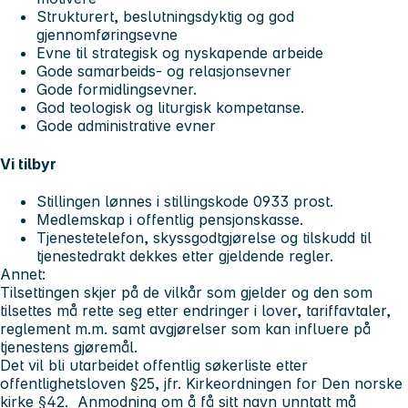
Strukturert, beslutningsdyktig og god
gjennomføringsevne
Evne til strategisk og nyskapende arbeide
Gode samarbeids- og relasjonsevner
Gode formidlingsevner.
God teologisk og liturgisk kompetanse.
Gode administrative evner
Vi tilbyr
Stillingen lønnes i stillingskode 0933 prost.
Medlemskap i offentlig pensjonskasse.
Tjenestetelefon, skyssgodtgjørelse og tilskudd til
tjenestedrakt dekkes etter gjeldende regler.
Annet:
Tilsettingen skjer på de vilkår som gjelder og den som
tilsettes må rette seg etter endringer i lover, tariffavtaler,
reglement m.m. samt avgjørelser som kan influere på
tjenestens gjøremål.
Det vil bli utarbeidet offentlig søkerliste etter
offentlighetsloven §25, jfr. Kirkeordningen for Den norske
kirke §42. Anmodning om å få sitt navn unntatt må