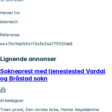
Hentet fra
talentech
Referanse
a447bc9a6fb54113a3b3467751f2fde8
Lignende annonser
Sokneprest med tjenestested Vardal
og Bråstad sokn
Arbeidsgiver
Toten prosti, Den norske kirke, Hamar bispedømme