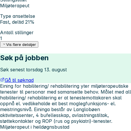
Miljøterapeut
Type ansettelse
Fast, deltid 21%
Antall stillinger
1
Vis flere detaljer
Søk på jobben
Søk senest torsdag 13. august
Gå til søknad
Eining for habilitering/ rehabilitering yter miljøterapeutiske
tenester til personar med samansette behov. Målet med all
habilitering/ rehabilitering er at tenestemottakaren skal
oppnå el. vedlikehalde eit best moglegfunksjons- el.
meistringsnivå. Eininga består av Langlobøen
aktivitetssenter, 4 bufellesskap, avlastningstiltak,
støttekontakter og ROP (rus og psykiatri)-tenester.
Miljøterapeut i heildøgnsbustad