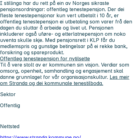
I stillinga har du rett på ein av Norges sikraste
pensjonsordningar: offentleg tenestepensjon. Der dei
fleste tenestepensjonar kun vert utbetalt i 10 år, er
offentleg tenestepensjon ei utbetaling som varer frå den
dagen du sluttar å arbeide og livet ut. Pensjonen
inkluderer også uføre- og etterlatnepensjon om noko
uventa skulle skje. Med pensjonsrett i KLP får du
medlemspris og gunstige betingelsar på ei rekke bank,
forsikring og spareprodukt.
Offentleg tenestepensjon for nytilsette
Til å vere stolt av er kommunen sin visjon. Verdiar som
omsorg, openheit, samhandling og engasjement skal
danne grunnlaget for vår organisasjonskultur.
Les meir
om Stranda og dei kommunale tenestilboda.
Sektor
Offentlig
Nettsted
https://www.stranda.kommune.no/