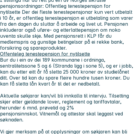
I stillinga har du rett på ein av Norges sikraste
pensjonsordningar: Offentleg tenestepensjon for
nytilsette Der dei fleste tenestepensjonar kun vert utbetalt
i 10 år, er offentleg tenestepensjon ei utbetaling som varer
fra den dagen du sluttar å arbeide og livet ut. Pensjonen
inkluderar også uføre- og etterlattepensjon om noko
uventa skulle skje. Med pensjonsrett i KLP får du
medlemspris og gunstige betingelsar på ei rekke bank,
forsikring og spareprodukter.
Offenteleg tenestepensjon for nytilsette
Bur du i ein av dei 189 kommunane i ordninga,
sentralitetssone 5 og 6 (Stranda ligg i sone 5), og er i jobb,
kan du etter eitt år få sletta 25 000 kroner av studielånet
ditt. Over tid kan du spare fleire hundre tusen kroner. Du
kan få sletta lån kvart år til det er nedbetalt.
Aktuelle søkjarar kan/vil bli innkalla til intervju. Tilsetting
skjer etter gjeldande lover, reglement og tariffavtalar,
herunder 6 mnd. prøvetid og 2%
pensjonsinnskot. Vitnemål og attestar skal leggast ved
søknaden.
Vi gjer merksam på at opplysningar om søkjaren kan bli