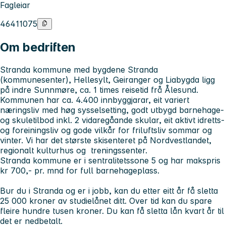
Fagleiar
46411075
Om bedriften
Stranda kommune med bygdene Stranda
(kommunesenter), Hellesylt, Geiranger og Liabygda ligg
på indre Sunnmøre, ca. 1 times reisetid frå Ålesund.
Kommunen har ca. 4.400 innbyggjarar, eit variert
næringsliv med høg sysselsetting, godt utbygd barnehage-
og skuletilbod inkl. 2 vidaregåande skular, eit aktivt idretts-
og foreiningsliv og gode vilkår for friluftsliv sommar og
vinter. Vi har det største skisenteret på Nordvestlandet,
regionalt kulturhus og treningssenter.
Stranda kommune er i sentralitetssone 5 og har makspris
kr 700,- pr. mnd for full barnehageplass.
Bur du i Stranda og er i jobb, kan du etter eitt år få sletta
25 000 kroner av studielånet ditt. Over tid kan du spare
fleire hundre tusen kroner. Du kan få sletta lån kvart år til
det er nedbetalt
.