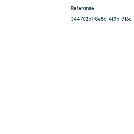
Referanse
344762b1-8e8c-4f9b-916c