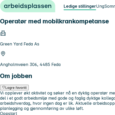
Hopp til innhold
Ledige stillinger
Ung
Somm
Operatør med mobilkrankompetanse
Green Yard Feda As
Angholmveien 306, 4485 Feda
Om jobben
Lagre favoritt
Vi opplever økt aktivitet og søker nå en dyktig operatør 
del i et godt arbeidsmiljø med gode og faglig dyktige kolle
arbeidshverdag, hvor ingen dag er lik. Aktuelle arbeidsop
planlegging og gjennomføring av ulike løft.
Oppstart