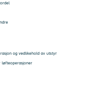
fordel
andre
rasjon og vedlikehold av utstyr
r løfteoperasjoner