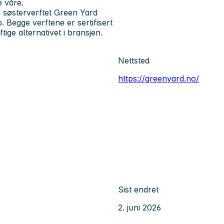
e våre.
søsterverftet Green Yard
Begge verftene er sertifisert
ige alternativet i bransjen.
Nettsted
https://greenyard.no/
Sist endret
2. juni 2026