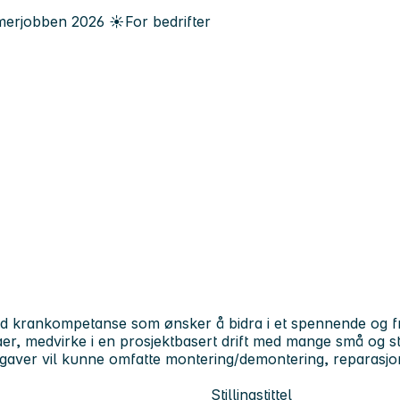
erjobben
2026
☀️
For bedrifter
med krankompetanse som ønsker å bidra i et spennende og fr
gaer, medvirke i en prosjektbasert drift med mange små og s
pgaver vil kunne omfatte montering/demontering, reparasjo
Stillingstittel