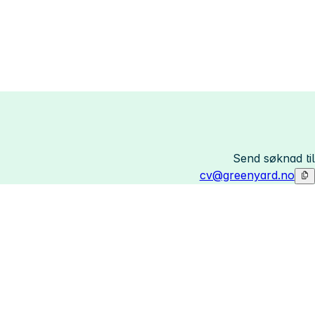
Send søknad til
cv@greenyard.no