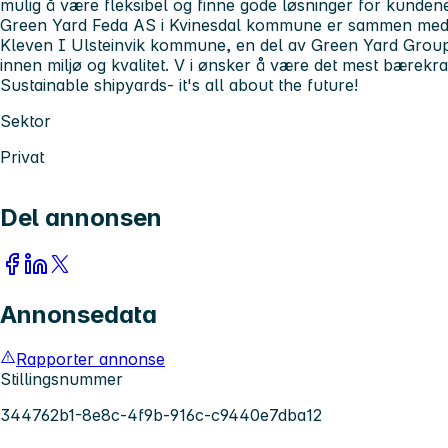
mulig å være fleksibel og finne gode løsninger for kunden
Green Yard Feda AS i Kvinesdal kommune er sammen med 
Kleven I Ulsteinvik kommune, en del av Green Yard Group. 
innen miljø og kvalitet. V i ønsker å være det mest bærekraft
Sustainable shipyards- it's all about the future!
Sektor
Privat
Del annonsen
Annonsedata
Rapporter annonse
Stillingsnummer
344762b1-8e8c-4f9b-916c-c9440e7dba12