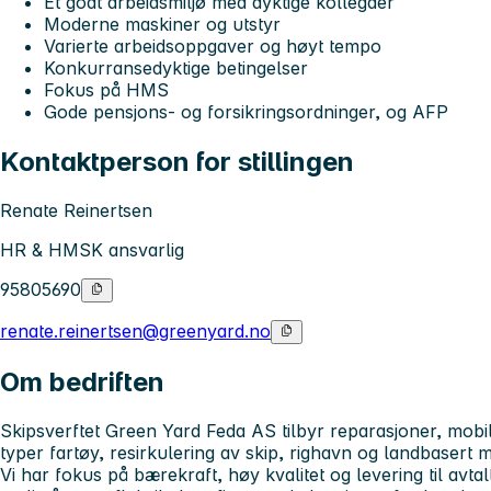
Et godt arbeidsmiljø med dyktige kollegaer
Moderne maskiner og utstyr
Varierte arbeidsoppgaver og høyt tempo
Konkurransedyktige betingelser
Fokus på HMS
Gode pensjons- og forsikringsordninger, og AFP
Kontaktperson for stillingen
Renate Reinertsen
HR & HMSK ansvarlig
95805690
renate.reinertsen@greenyard.no
Om bedriften
Skipsverftet Green Yard Feda AS tilbyr reparasjoner, mobi
typer fartøy, resirkulering av skip, righavn og landbasert m
Vi har fokus på bærekraft, høy kvalitet og levering til avtalt