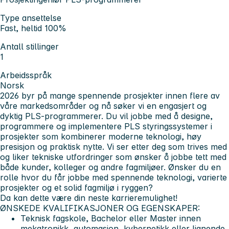
Type ansettelse
Fast, heltid 100%
Antall stillinger
1
Arbeidsspråk
Norsk
2026 byr på mange spennende prosjekter innen flere av
våre markedsområder og nå søker vi en engasjert og
dyktig PLS-programmerer. Du vil jobbe med å designe,
programmere og implementere PLS styringssystemer i
prosjekter som kombinerer moderne teknologi, høy
presisjon og praktisk nytte. Vi ser etter deg som trives med
og liker tekniske utfordringer som ønsker å jobbe tett med
både kunder, kolleger og andre fagmiljøer. Ønsker du en
rolle hvor du får jobbe med spennende teknologi, varierte
prosjekter og et solid fagmiljø i ryggen?
Da kan dette være din neste karrieremulighet!
ØNSKEDE KVALIFIKASJONER OG EGENSKAPER:
Teknisk fagskole, Bachelor eller Master innen
mekatronikk, automasjon, kybernetikk eller lignende