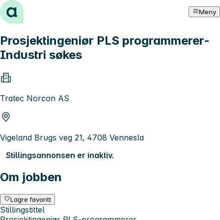
Hopp til innhold
Meny
Prosjektingeniør PLS programmerer-
Industri søkes
Tratec Norcon AS
Vigeland Brugs veg 21, 4708 Vennesla
Stillingsannonsen er inaktiv.
Om jobben
Lagre favoritt
Stillingstittel
Prosjektingeniør PLS-programmerer