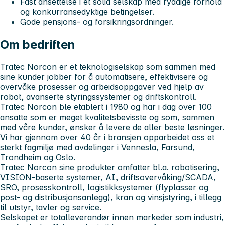
Fast ansettelse i et solid selskap med ryddige forhold
og konkurransedyktige betingelser.
Gode pensjons- og forsikringsordninger.
Om bedriften
Tratec Norcon er et teknologiselskap som sammen med
sine kunder jobber for å automatisere, effektivisere og
overvåke prosesser og arbeidsoppgaver ved hjelp av
robot, avanserte styringssystemer og driftskontroll.
Tratec Norcon ble etablert i 1980 og har i dag over 100
ansatte som er meget kvalitetsbevisste og som, sammen
med våre kunder, ønsker å levere de aller beste løsninger.
Vi har gjennom over 40 år i bransjen opparbeidet oss et
sterkt fagmiljø med avdelinger i Vennesla, Farsund,
Trondheim og Oslo.
Tratec Norcon sine produkter omfatter bl.a. robotisering,
VISION-baserte systemer, AI, driftsovervåking/SCADA,
SRO, prosesskontroll, logistikksystemer (flyplasser og
post- og distribusjonsanlegg), kran og vinsjstyring, i tillegg
til utstyr, tavler og service.
Selskapet er totalleverandør innen markeder som industri,