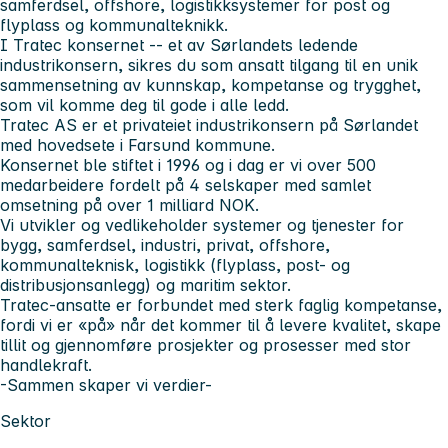
samferdsel, offshore, logistikksystemer for post og
flyplass og kommunalteknikk.
I Tratec konsernet -- et av Sørlandets ledende
industrikonsern, sikres du som ansatt tilgang til en unik
sammensetning av kunnskap, kompetanse og trygghet,
som vil komme deg til gode i alle ledd.
Tratec AS er et privateiet industrikonsern på Sørlandet
med hovedsete i Farsund kommune.
Konsernet ble stiftet i 1996 og i dag er vi over 500
medarbeidere fordelt på 4 selskaper med samlet
omsetning på over 1 milliard NOK.
Vi utvikler og vedlikeholder systemer og tjenester for
bygg, samferdsel, industri, privat, offshore,
kommunalteknisk, logistikk (flyplass, post- og
distribusjonsanlegg) og maritim sektor.
Tratec-ansatte er forbundet med sterk faglig kompetanse,
fordi vi er «på» når det kommer til å levere kvalitet, skape
tillit og gjennomføre prosjekter og prosesser med stor
handlekraft.
-Sammen skaper vi verdier-
Sektor