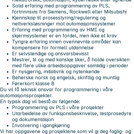
Solid erfaring med programmering av PLS,
fortrinnsvis fra Siemens, Rockwell eller Mitsubishi
Kjennskap til prosesstyring/regulering og
nettverksløsninger mot automasjonssystemer
Erfaring med programmering av HMI og
skjermsystemer er en fordel, men ikke et krav
Tyngre erfaring innen ovennevnte områder kan
kompensere for formell utdannelse
Er selvstendige og ansvarsbevisst
Mestrer, til og med kanskje liker, å holde oversikten
med flere ulike arbeidsoppgaver samtidig i perioder
Er nysgjerrig, initiativrik og nytenkende
Beherske norsk og engelsk, skriftlig og muntlig
Førerkort klasse B
Du vil få teknisk ansvar for programmering i våre
automasjonsprosjekter.
En typisk dag vil bestå av følgende:
Programmering av PLS i våre prosjekter
Utarbeidelse av funksjonsbeskrivelse, testprosedyre
og dokumentasjon
Involvering i igangkjøring
Vi har oppgavene og prosjektene som vil gi deg faglig- og