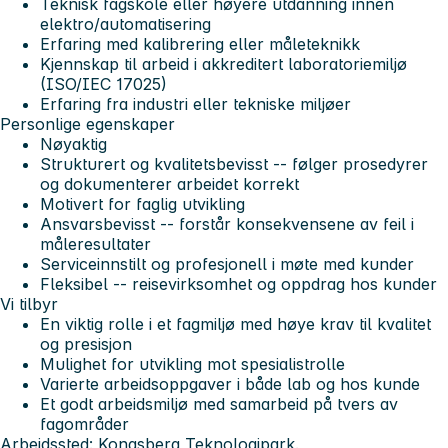
Teknisk fagskole eller høyere utdanning innen
elektro/automatisering
Erfaring med kalibrering eller måleteknikk
Kjennskap til arbeid i akkreditert laboratoriemiljø
(ISO/IEC 17025)
Erfaring fra industri eller tekniske miljøer
Personlige egenskaper
Nøyaktig
Strukturert og kvalitetsbevisst -- følger prosedyrer
og dokumenterer arbeidet korrekt
Motivert for faglig utvikling
Ansvarsbevisst -- forstår konsekvensene av feil i
måleresultater
Serviceinnstilt og profesjonell i møte med kunder
Fleksibel -- reisevirksomhet og oppdrag hos kunder
Vi tilbyr
En viktig rolle i et fagmiljø med høye krav til kvalitet
og presisjon
Mulighet for utvikling mot spesialistrolle
Varierte arbeidsoppgaver i både lab og hos kunde
Et godt arbeidsmiljø med samarbeid på tvers av
fagområder
Arbeidssted: Kongsberg Teknologipark.