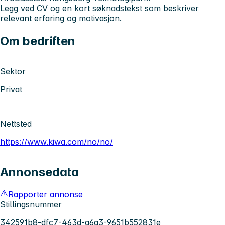
Legg ved CV og en kort søknadstekst som beskriver
relevant erfaring og motivasjon.
Om bedriften
Sektor
Privat
Nettsted
https://www.kiwa.com/no/no/
Annonsedata
Rapporter annonse
Stillingsnummer
342591b8-dfc7-463d-a6a3-9651b552831e